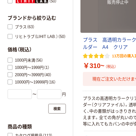
（50）
販売停止中
ブランドから絞り込む
プラス（63）
リヒトラブ（LIHIT LAB.）（50）
プ
ラ
ス
高
透
明
カ
ラ
ー
ル
ダ
ー
A
4
ク
リ
ア
価格（税込）
13万回の購入
1000円未満（56）
￥310~
（税込）
1000円～1999円（1）
2000円～3999円（40）
現在ご注文いただけま
10000円～19999円（16）
〜
円
プ
ラ
ス
の
高
透
明
カ
ラ
ー
ク
リ
ダ
ー
（
ク
リ
ア
フ
ァ
イ
ル
）
。
透
検索
く
、
中
の
書
類
が
は
っ
き
り
き
れ
え
ま
す
。
全
て
の
角
が
丸
い
の
等
に
入
れ
て
も
カ
バ
ン
の
中
が
商品の種類
く
い
商
品
で
す
。
厚
さ
0
.
2
m
m
カタログ掲載品（113）