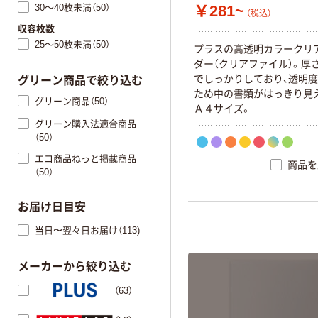
30～40枚未満（50）
￥281~
（税込）
収容枚数
25～50枚未満（50）
プ
ラ
ス
の
高
透
明
カ
ラ
ー
ク
リ
ダ
ー
（
ク
リ
ア
フ
ァ
イ
ル
）
。
厚
で
し
っ
か
り
し
て
お
り
、
透
明
度
グリーン商品で絞り込む
た
め
中
の
書
類
が
は
っ
き
り
見
グリーン商品（50）
Ａ
４
サ
イ
ズ
。
グリーン購入法適合商品
（50）
エコ商品ねっと掲載商品
商品を
（50）
お届け日目安
当日〜翌々日お届け（113)
メーカーから絞り込む
（63）