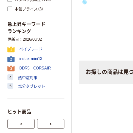
り
し
て
お
り
、
色
は
透
明
（
ク
リ
本気プライス（3）
急上昇キーワード
ランキング
更新日：2026/08/02
ベイブレード
1
instax mini13
2
DDR5 CORSAIR
3
お探しの商品は見
4
熱中症対策
5
塩分タブレット
ヒット商品