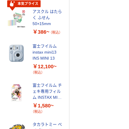
本気プライス
オリジナル
アスクル はたら
乾電池 単3
く ふせん
形 アルカリ乾
50×15mm
電池 北欧パッ
ケージ アスク
￥386~
￥140~
（税込）
（税込）
ルオリジナル
富士フイルム
本気プライス
instax mini13
【ガムテープ】ア
INS MINI 13
スクル 現場のチ
￥12,100~
カラ 厚さ
（税込）
0.22mm 布テー
￥145~
（税込）
プ
富士フイルム チ
ェキ専用フィル
オリジナル
ム INSTAX MINI
乾電池 単4
WW2
形 アルカリ乾
￥1,580~
電池 北欧パッ
（税込）
ケージ アスク
￥140~
（税込）
ルオリジナル
タカラトミー ベ