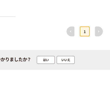
ア
）
で
す
。
前へ
次へ
1
つかりましたか？
はい
いいえ