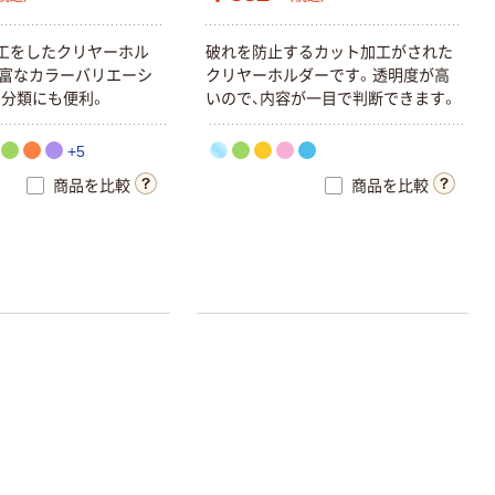
工
を
し
た
ク
リ
ヤ
ー
ホ
ル
破
れ
を
防
止
す
る
カ
ッ
ト
加
工
が
さ
れ
た
富
な
カ
ラ
ー
バ
リ
エ
ー
シ
ク
リ
ヤ
ー
ホ
ル
ダ
ー
で
す
。
透
明
度
が
高
の
分
類
に
も
便
利
。
い
の
で
、
内
容
が
一
目
で
判
断
で
き
ま
す
。
+5
商品を比較
商品を比較