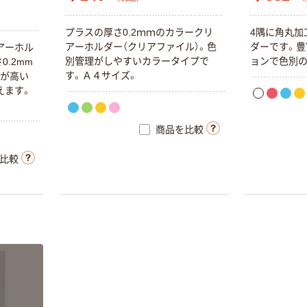
プ
ラ
ス
の
厚
さ
0
.
2
ｍ
ｍ
の
カ
ラ
ー
ク
リ
4
隅
に
角
丸
加
ア
ー
ホ
ル
ダ
ー
（
ク
リ
ア
フ
ァ
イ
ル
）
。
色
ダ
ー
で
す
。
豊
ア
ー
ホ
ル
別
管
理
が
し
や
す
い
カ
ラ
ー
タ
イ
プ
で
ョ
ン
で
色
別
さ
0
.
2
m
m
す
。
Ａ
４
サ
イ
ズ
。
が
高
い
え
ま
す
。
商品を比較
比較