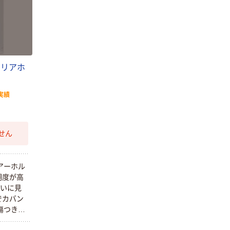
ク
リ
ア
ホ
実績
せん
ア
ー
ホ
ル
明
度
が
高
い
に
見
で
カ
バ
ン
傷
つ
き
に
で
し
っ
か