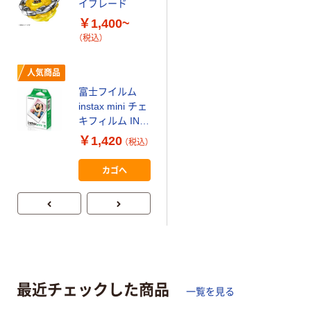
イブレード
オリジナル
￥1,400~
アスクル 「現場
（税込）
のチカラ」 養生
テープ
人気商品
￥358~
（税込）
富士フイルム
instax mini チェ
キフィルム INS
本気プライス
MINI JP1 1パッ
アスクル はたら
￥1,420
（税込）
ク（10枚入り）
く ふせん 付箋
75×25mm
カゴへ
￥377~
（税込）
最近チェックした商品
一覧を見る