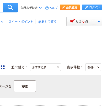
ヘルプ
各種お手続き
0
スイートポイント
あとで買う
カゴ
点
並べ替え：
表示件数：
検索
ページを