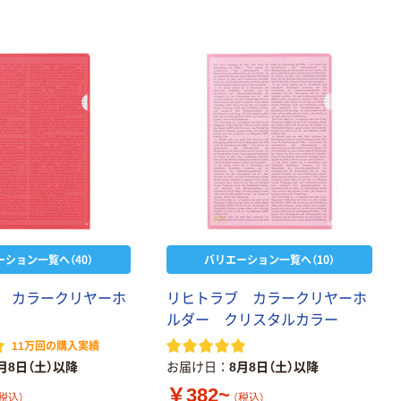
ーション一覧へ（40）
バリエーション一覧へ（10）
カ
ラ
ー
ク
リ
ヤ
ー
ホ
リ
ヒ
ト
ラ
ブ
カ
ラ
ー
ク
リ
ヤ
ー
ホ
ル
ダ
ー
ク
リ
ス
タ
ル
カ
ラ
ー
11万回の購入実績
月8日（土）以降
お届け日
8月8日（土）以降
￥382~
税込）
（税込）