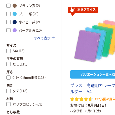
ブラウン系（2）
本気プライス
ブルー系（20）
ネイビー系（2）
パープル系（10）
すべて表示
サイズ
A4（113）
マチの有無
なし（113）
厚さ
バリエーション一覧へ（2
0.1～0.5mm未満（113）
向き
プ
ラ
ス
高
透
明
カ
ラ
ー
タテ（113）
ル
ダ
ー
A
4
材質
137万回の購
ポリプロピレン（63）
お届け日
8月9日（日）
お急ぎ便
8月8日（土）
とじ枚数