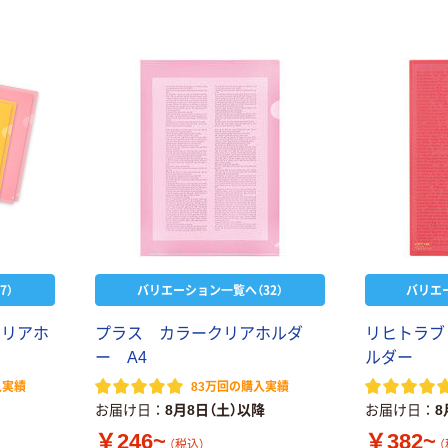
7）
バリエーション一覧へ（32）
バリエ
ク
リ
ア
ホ
プ
ラ
ス
カ
ラ
ー
ク
リ
ア
ホ
ル
ダ
リ
ヒ
ト
ラ
ブ
ー
A
4
ル
ダ
ー
入実績
83万回の購入実績
お届け日
8月8日（土）以降
お届け日
8
￥246~
￥382~
（税込）
（