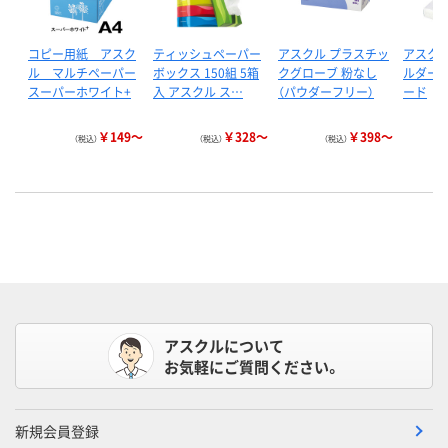
コピー用紙 アスク
ティッシュペーパー
アスクル プラスチッ
アスクル
ル マルチペーパー
ボックス 150組 5箱
クグローブ 粉なし
ルダー 
スーパーホワイト+
入 アスクル ス…
（パウダーフリー）
ード
￥149～
￥328～
￥398～
（税込）
（税込）
（税込）
アスクルについて
お気軽にご質問ください。
新規会員登録