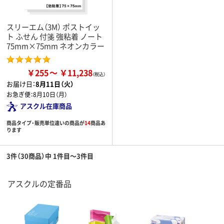
スリーエム（3M） ポストイッ
ト ふせん 付箋 強粘着 ノート
75mm×75mm ネオンカラー
￥255
￥11,238
お届け日：
8月11日（火）
お急ぎ便：
8月10日（月）
アスクル在庫商品
商品タイプ・販売単位違いの商品が
14
商品あ
ります
3件（30商品）中 1件目～3件目
アスクルの定番品