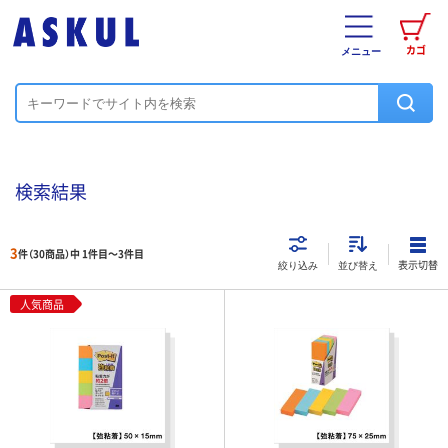
カゴ
メニュー
検索結果
3
件（30商品）中 1件目～
3
件目
表示切替
絞り込み
並び替え
人気商品