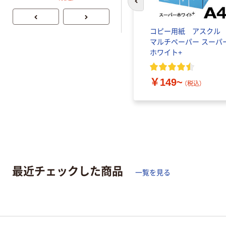
テープ
前のスライドへ
￥358~
（税込）
アルカリ
【アスクル限定】ファース
コピー用紙 アスク
ケー
トレイト ニトリルグロ
マルチペーパー スーパ
ジナル
ーブ ブルー 粉なし（パ
ホワイト+
ウダーフリー）
￥698~
￥149~
（税込）
（税込）
最近チェックした商品
一覧を見る