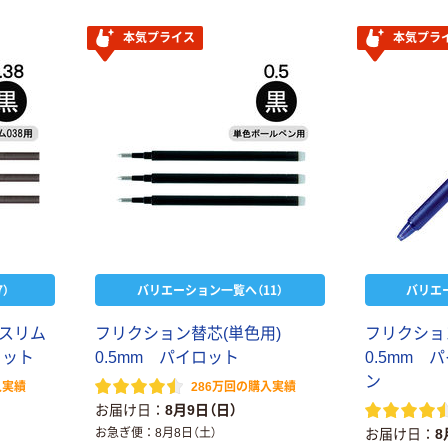
本気プライス
本気プラ
）
バリエーション一覧へ（11）
バリエ
ス
リ
ム
フ
リ
ク
シ
ョ
ン
替
芯
(
単
色
用
)
フ
リ
ク
シ
ョ
ロ
ッ
ト
0
.
5
m
m
パ
イ
ロ
ッ
ト
0
.
5
m
m
パ
ン
入実績
286万回の購入実績
お届け日
8月9日（日）
お急ぎ便
8月8日（土）
お届け日
8