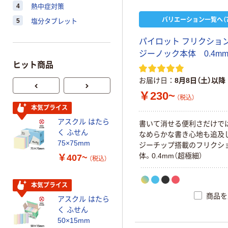
4
熱中症対策
バリエーション一覧へ（7
5
塩分タブレット
パ
イ
ロ
ッ
ト
フ
リ
ク
シ
ョ
ジ
ー
ノ
ッ
ク
本
体
0
.
4
m
ヒット商品
お届け日
8月8日（土）以降
￥230~
（税込）
タカラトミー ベ
本気プライス
イブレード
アスクル はたら
書
い
て
消
せ
る
便
利
さ
だ
け
で
￥1,400~
く ふせん
な
め
ら
か
な
書
き
心
地
も
追
及
（税込）
75×75mm
ジ
ー
チ
ッ
プ
搭
載
の
フ
リ
ク
シ
体
。
0
.
4
m
m
（
超
極
細
）
￥407~
（税込）
人気商品
富士フイルム
本気プライス
instax mini チェ
商品を
アスクル はたら
キフィルム INS
く ふせん
MINI JP1 1パッ
￥1,420
（税込）
50×15mm
ク（10枚入り）