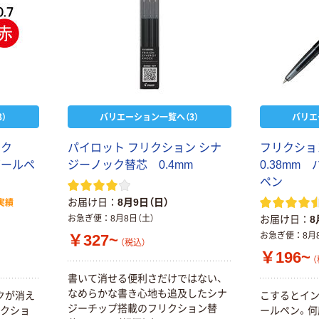
）
バリエーション一覧へ（3）
バリエ
ッ
ク
パ
イ
ロ
ッ
ト
フ
リ
ク
シ
ョ
ン
シ
ナ
フ
リ
ク
シ
ョ
ボ
ー
ル
ペ
ジ
ー
ノ
ッ
ク
替
芯
0
.
4
m
m
0
.
3
8
m
m
ペ
ン
お届け日
8月9日（日）
実績
お急ぎ便
8月8日（土）
お届け日
8
お急ぎ便
8月
￥327~
（税込）
￥196~
（
書
い
て
消
せ
る
便
利
さ
だ
け
で
は
な
い
、
な
め
ら
か
な
書
き
心
地
も
追
及
し
た
シ
ナ
ク
が
消
え
こ
す
る
と
イ
ジ
ー
チ
ッ
プ
搭
載
の
フ
リ
ク
シ
ョ
ン
替
ク
シ
ョ
ー
ル
ペ
ン
。
何