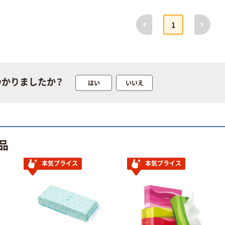
100% 6ロール
￥159~
￥470~
（税込）
（税込）
リサイクル100
前へ
次へ
1
芯あり FSC認
証
本気プライス
ニチバン セロテ
ープ 大巻
￥124~
（税込）
つかりましたか？
はい
いいえ
本気プライス
アスクル トイ
レのおそうじシ
ート 大王製紙
品
共同企画 トイ
￥330~
（税込）
レクリーナー
本気プライス
本気プライス
トイレシート
オリジナル
本気プライス
アスクル フラッ
トファイル エコ
ノミータイプ
A4タテ(コクヨ