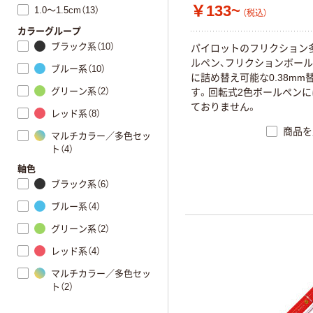
￥133~
1.0～1.5cm（13）
（税込）
カラーグループ
ブラック系（10）
パ
イ
ロ
ッ
ト
の
フ
リ
ク
シ
ョ
ン
ル
ペ
ン
、
フ
リ
ク
シ
ョ
ン
ボ
ー
ル
ブルー系（10）
に
詰
め
替
え
可
能
な
0
.
3
8
m
m
グリーン系（2）
す
。
回
転
式
2
色
ボ
ー
ル
ペ
ン
に
て
お
り
ま
せ
ん
。
レッド系（8）
商品を
マルチカラー／多色セッ
ト（4）
軸色
ブラック系（6）
ブルー系（4）
グリーン系（2）
レッド系（4）
マルチカラー／多色セッ
ト（2）