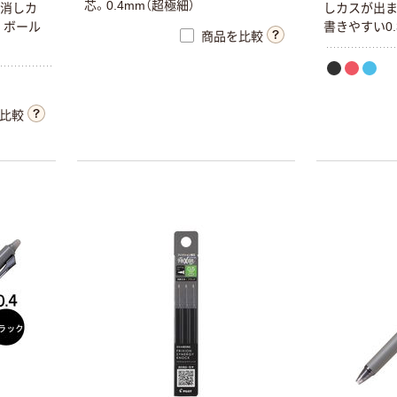
芯
。
0
.
4
m
m
（
超
極
細
）
消
し
カ
し
カ
ス
が
出
。
ボ
ー
ル
書
き
や
す
い
0
.
商品を比較
比較