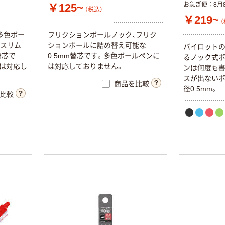
お急ぎ便
8月
￥125~
（税込）
￥219~
（
多
色
ボ
ー
フ
リ
ク
シ
ョ
ン
ボ
ー
ル
ノ
ッ
ク
、
フ
リ
ク
ス
リ
ム
シ
ョ
ン
ボ
ー
ル
に
詰
め
替
え
可
能
な
パ
イ
ロ
ッ
ト
替
芯
で
0
.
5
m
m
替
芯
で
す
。
多
色
ボ
ー
ル
ペ
ン
に
る
ノ
ッ
ク
式
は
対
応
し
は
対
応
し
て
お
り
ま
せ
ん
。
ン
は
何
度
も
ス
が
出
な
い
商品を比較
径
0
.
5
m
m
。
比較