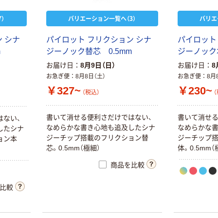
）
バリエーション一覧へ（3）
バリエ
ン
シ
ナ
パ
イ
ロ
ッ
ト
フ
リ
ク
シ
ョ
ン
シ
ナ
パ
イ
ロ
ッ
ト
m
ジ
ー
ノ
ッ
ク
替
芯
0
.
5
m
m
ジ
ー
ノ
ッ
ク
お届け日
8月9日（日）
お届け日
8
お急ぎ便
8月8日（土）
お急ぎ便
8月
￥327~
￥230~
（税込）
（
本気プライス
本気プライス
アスクル はたら
キングジム テプ
書
い
て
消
せ
る
便
利
さ
だ
け
で
は
な
い
、
書
い
て
消
せ
は
な
い
、
く ふせん 付箋
ラ TEPRA
な
め
ら
か
な
書
き
心
地
も
追
及
し
た
シ
ナ
な
め
ら
か
な
し
た
シ
ナ
75×25mm
PRO【純正】テー
ジ
ー
チ
ッ
プ
搭
載
の
フ
リ
ク
シ
ョ
ン
替
ジ
ー
チ
ッ
プ
ョ
ン
本
プ 白ラベル
芯
。
0
.
5
m
m
（
極
細
）
体
。
0
.
5
m
m
（
￥377~
￥914~
（税込）
（税込）
12mm幅 （黒文
商品を比較
字）
本気プライス
本気プライス
比較
大塚製薬工場
トイレットペー
経口補水液 オー
パー シングル
エスワン（OS-1）
120ｍ 再生紙