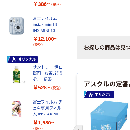
￥386~
（税込）
カゴへ
富士フイルム
オリジナル
instax mini13
INS MINI 13
乾電池 単3
形 アルカリ乾
￥12,100~
電池 北欧パッ
（税込）
お探しの商品は見
ケージ アスク
￥140~
（税込）
ルオリジナル
オリジナル
サントリー 伊右
本気プライス
衛門 「お茶、どう
【ガムテープ】ア
ぞ。」 緑茶
アスクルの定番
スクル 現場のチ
カラ 厚さ
￥528~
（税込）
0.22mm 布テー
オリジナル
オリジナル
￥145~
（税込）
プ
富士フイルム チ
ェキ専用フィル
オリジナル
ム INSTAX MINI
アスクル 「現場
WW2
￥1,580~
のチカラ」 養生
（税込）