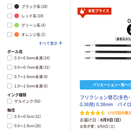
ブラック系（18）
本気プライス
レッド系（18）
グリーン系（4）
オレンジ系（2）
すべて表示
ボール径
0.3～0.5mm未満（24）
0.5～0.7mm未満（31）
0.7～1.0mm未満（9）
バリエーション一覧へ（7
1.0～1.5mm未満（6）
インク種類
フ
リ
ク
シ
ョ
ン
替
芯
(
多
色
・
ゲルインク（50）
0
.
3
8
用
)
0
.
3
8
m
m
パ
イ
軸径
170万回の購
0.3～0.5cm（11）
お届け日
8月9日（日）
0.5～1.0cm（26）
お急ぎ便
8月8日（土）