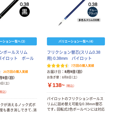
ーション一覧へ（3）
バリエーション一覧へ（4）
ン
ボ
ー
ル
ス
リ
ム
フ
リ
ク
シ
ョ
ン
替
芯
(
ス
リ
ム
0
.
3
8
パ
イ
ロ
ッ
ト
ボ
ー
ル
用
)
0
.
3
8
m
m
パ
イ
ロ
ッ
ト
7万回の購入実績
お届け日
8月9日（日）
20万回の購入実績
月9日（日）
お急ぎ便
8月8日（土）
8日（土）
￥138~
（税込）
税込）
パ
イ
ロ
ッ
ト
の
フ
リ
ク
シ
ョ
ン
ボ
ー
ル
ス
リ
ム
に
詰
め
替
え
可
能
な
0
.
3
8
m
m
替
芯
ン
ク
が
消
え
る
ノ
ッ
ク
式
ボ
で
す
。
回
転
式
2
色
ボ
ー
ル
ペ
ン
に
は
対
応
度
も
書
き
消
し
で
き
て
、
消