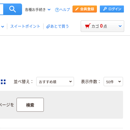
ヘルプ
各種お手続き
0
スイートポイント
あとで買う
カゴ
点
並べ替え：
表示件数：
検索
ページを