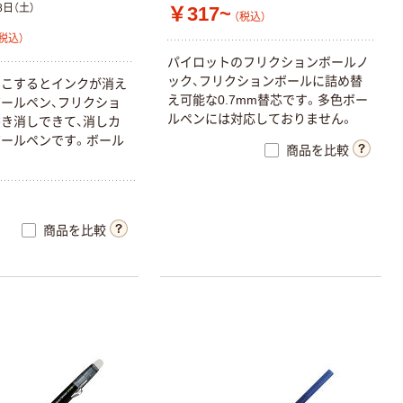
8日（土）
￥317~
（税込）
税込）
パ
イ
ロ
ッ
ト
の
フ
リ
ク
シ
ョ
ン
ボ
ー
ル
ノ
ッ
ク
、
フ
リ
ク
シ
ョ
ン
ボ
ー
ル
に
詰
め
替
の
こ
す
る
と
イ
ン
ク
が
消
え
え
可
能
な
0
.
7
m
m
替
芯
で
す
。
多
色
ボ
ー
ボ
ー
ル
ペ
ン
、
フ
リ
ク
シ
ョ
ル
ペ
ン
に
は
対
応
し
て
お
り
ま
せ
ん
。
書
き
消
し
で
き
て
、
消
し
カ
ボ
ー
ル
ペ
ン
で
す
。
ボ
ー
ル
商品を比較
商品を比較