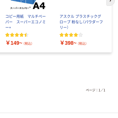
次の
コピー用紙 マルチペー
アスクル プラスチックグ
ペ
パー スーパーエコノミ
ローブ 粉なし（パウダーフ
紙
ー+
リー）
シ
画
￥149~
￥398~
￥
（税込）
（税込）
ページ：
1
／
1