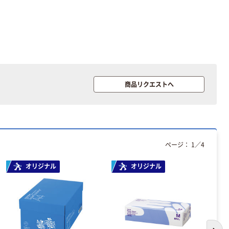
￥386~
（税込）
富士フイルム
instax mini13
INS MINI 13
￥12,100~
（税込）
商品リクエストへ
オリジナル
サントリー 伊右
衛門 「お茶、どう
ぞ。」 緑茶
ページ：
1
／
4
￥528~
（税込）
オリジナル
オリジナル
富士フイルム チ
ェキ専用フィル
ム INSTAX MINI
WW2
￥1,580~
（税込）