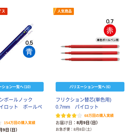
イス
人気商品
ーション一覧へ（10）
バリエーション一覧へ（6）
ン
ボ
ー
ル
ノ
ッ
ク
フ
リ
ク
シ
ョ
ン
替
芯
(
単
色
用
)
イ
ロ
ッ
ト
ボ
ー
ル
ペ
0
.
7
m
m
パ
イ
ロ
ッ
ト
68万回の購入実績
お届け日
8月9日（日）
154万回の購入実績
月9日（日）
お急ぎ便
8月8日（土）