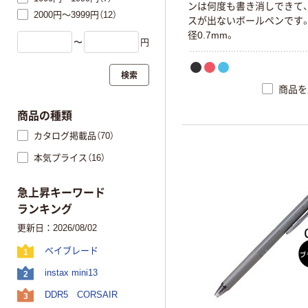
ン
は
何
度
も
書
き
消
し
で
き
て
、
2000円～3999円（12）
ス
が
出
な
い
ボ
ー
ル
ペ
ン
で
す
径
0
.
7
m
m
。
〜
円
検索
商品を
商品の種類
カタログ掲載品（70）
本気プライス（16）
急上昇キーワード
ランキング
更新日：2026/08/02
ベイブレード
1
instax mini13
2
DDR5 CORSAIR
3