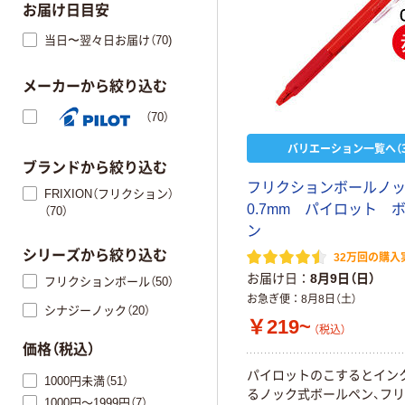
お届け日目安
当日〜翌々日お届け（70)
メーカーから絞り込む
（70）
バリエーション一覧へ（3
ブランドから絞り込む
フ
リ
ク
シ
ョ
ン
ボ
ー
ル
ノ
FRIXION（フリクション）
0
.
7
m
m
パ
イ
ロ
ッ
ト
（70）
ン
シリーズから絞り込む
32万回の購入
お届け日
8月9日（日）
フリクションボール（50）
お急ぎ便
8月8日（土）
シナジーノック（20）
￥219~
（税込）
価格（税込）
パ
イ
ロ
ッ
ト
の
こ
す
る
と
イ
ン
1000円未満（51）
る
ノ
ッ
ク
式
ボ
ー
ル
ペ
ン
、
フ
リ
1000円～1999円（7）