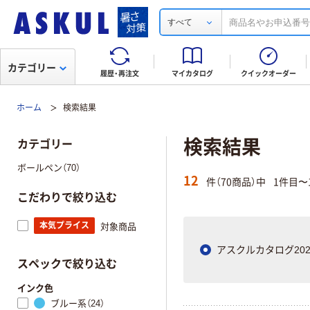
すべて
カテゴリー
履歴・再注文
マイカタログ
クイックオーダー
ホーム
検索結果
検索結果
カテゴリー
ボールペン（70）
12
件（70商品）中
1件目〜
こだわりで絞り込む
本気プライス
対象商品
アスクルカタログ202
スペックで絞り込む
インク色
ブルー系（24）