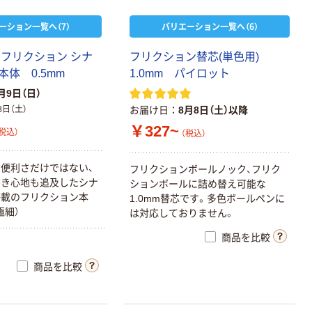
ーション一覧へ（7）
バリエーション一覧へ（6）
フ
リ
ク
シ
ョ
ン
シ
ナ
フ
リ
ク
シ
ョ
ン
替
芯
(
単
色
用
)
本
体
0
.
5
m
m
1
.
0
m
m
パ
イ
ロ
ッ
ト
月9日（日）
8日（土）
お届け日
8月8日（土）以降
￥327~
税込）
（税込）
本気プライス
アスクル はたら
る
便
利
さ
だ
け
で
は
な
い
、
フ
リ
ク
シ
ョ
ン
ボ
ー
ル
ノ
ッ
ク
、
フ
リ
ク
く ふせん
書
き
心
地
も
追
及
し
た
シ
ナ
シ
ョ
ン
ボ
ー
ル
に
詰
め
替
え
可
能
な
75×75mm
搭
載
の
フ
リ
ク
シ
ョ
ン
本
1
.
0
m
m
替
芯
で
す
。
多
色
ボ
ー
ル
ペ
ン
に
極
細
）
は
対
応
し
て
お
り
ま
せ
ん
。
￥407~
（税込）
商品を比較
本気プライス
商品を比較
アスクル はたら
く ふせん
50×15mm