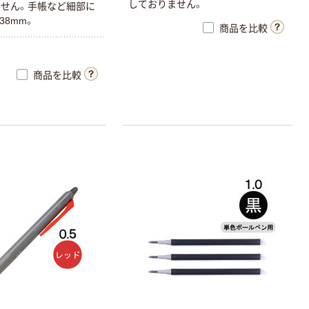
し
て
お
り
ま
せ
ん
。
ま
せ
ん
。
手
帳
な
ど
細
部
に
3
8
m
m
。
商品を比較
商品を比較