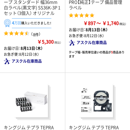
ープ スタンダード 幅36mm
PRO【純正】テープ 備品管理
白ラベル(黒文字) SS36K-3P 1
ラベル
セット（3個入） オリジナル
￥897
￥1,740
4
万回
購入いただきました！
お届け日：
8月13日（木）
（
）
8件
お急ぎ便：
8月12日（水）
￥5,300
アスクル在庫商品
（税込）
お届け日：
8月13日（木）
テープ幅・販売単位違いの商品が
5
商品あり
お急ぎ便：
8月12日（水）
ます
アスクル在庫商品
キングジム テプラ TEPRA
キングジム テプラ TEPRA