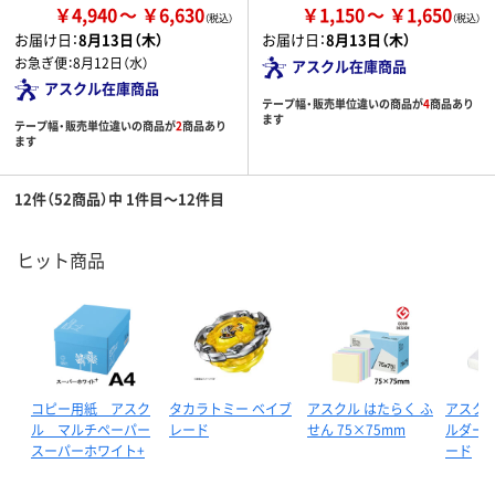
￥4,940
￥6,630
￥1,150
￥1,650
お届け日：
8月13日（木）
お届け日：
8月13日（木）
お急ぎ便：
8月12日（水）
アスクル在庫商品
アスクル在庫商品
テープ幅・販売単位違いの商品が
4
商品あり
ます
テープ幅・販売単位違いの商品が
2
商品あり
ます
12件（52商品）中 1件目～12件目
ヒット商品
コピー用紙 アスク
タカラトミー ベイブ
アスクル はたらく ふ
アスクル
ル マルチペーパー
レード
せん 75×75mm
ルダー 
スーパーホワイト+
ード