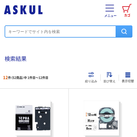
カゴ
メニュー
検索結果
12
件（52商品）中 1件目～
12
件目
表示切替
絞り込み
並び替え