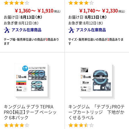
￥1,360
￥1,910
￥1,740
￥2,330
お届け日：
8月13日（木）
お届け日：
8月13日（木）
お急ぎ便：
8月12日（水）
お急ぎ便：
8月12日（水）
アスクル在庫商品
アスクル在庫商品
テープ幅・販売単位違いの商品が
3
商品あり
サイズ・販売単位違いの商品が
2
商品ありま
ます
す
キングジム テプラ TEPRA
キングジム 「テプラ」PROテ
PRO【純正】テープ ベーシッ
ープカートリッジ 下地がか
ク 6本パック
くせるラベル