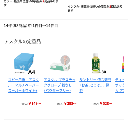
カラー・販売単位違いの商品が
2
商品ありま
す
インク色・販売単位違いの商品が
2
商品あり
ます
14件（58商品）中 1件目～14件目
アスクルの定番品
コピー用紙 アスク
アスクル プラスチッ
サントリー 伊右衛門
ティッ
ル マルチペーパー
クグローブ 粉なし
「お茶、どうぞ。」 緑
ボックス 
スーパーホワイト+
（パウダーフリー）
茶
入 アス
￥149～
￥398～
￥528～
（税込）
（税込）
（税込）