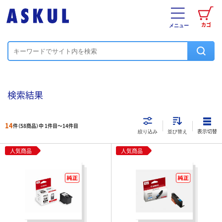
カゴ
メニュー
検索結果
14
件（58商品）中 1件目～
14
件目
表示切替
絞り込み
並び替え
人気商品
人気商品