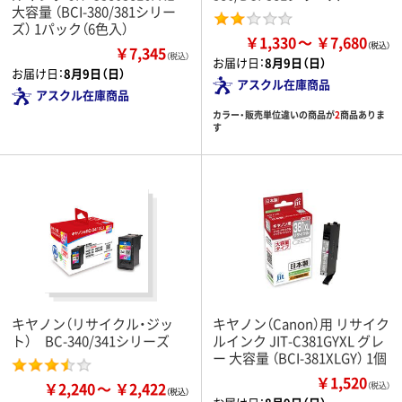
大容量 （BCI-380/381シリー
ズ） 1パック（6色入）
￥1,330
￥7,680
￥7,345
（税込）
お届け日：
8月9日（日）
お届け日：
8月9日（日）
アスクル在庫商品
アスクル在庫商品
カラー・販売単位違いの商品が
2
商品ありま
す
キヤノン（リサイクル・ジッ
キヤノン（Canon）用 リサイク
ト） BC-340/341シリーズ
ルインク JIT-C381GYXL グレ
ー 大容量 （BCI-381XLGY） 1個
￥1,520
￥2,240
￥2,422
（税込）