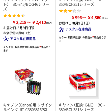
ト） BC-345/BC-346シリー
350/BCI-351シリーズ
ズ
￥996
￥4,860
￥2,218
￥2,410
お届け日：
8月9日（日）
お届け日：
8月9日（日）
アスクル在庫商品
お急ぎ便：
8月8日（土）
カラー・販売単位違いの商品が
7
商品ありま
アスクル在庫商品
す
インク色・販売単位違いの商品が
2
商品あり
ます
キヤノン（Canon）用 リサイク
キヤノン（互換・G&G） BCI-
ルインク JIT-C3803816PXL
380/BCI-381シリーズ