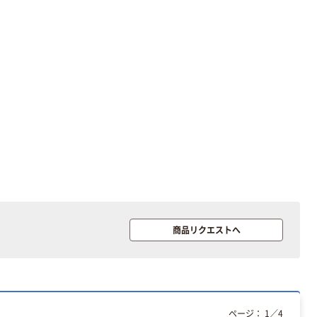
本気プライス
アスクル はたら
く ふせん
50×15mm
￥386~
（税込）
オリジナル
サントリー 伊右
衛門 「お茶、どう
ぞ。」 緑茶
￥528~
（税込）
富士フイルム
商品リクエストへ
instax mini13
INS MINI 13
￥12,100~
（税込）
ページ：
1
／
4