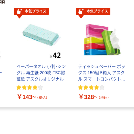
オリジナル
本気プライス
アスクル フラッ
本気プライス
本気プライス
トファイル エコ
ノミータイプ
A4タテ(コクヨ
￥115~
（税込）
製造）
本気プライス
キングジム テプ
ラ TEPRA
ル
ペーパータオル 小判・シン
ティッシュペーパー ボッ
PRO【純正】テー
ー
グル 再生紙 200枚 FSC認
クス 150組 5箱入 アスク
プ 白ラベル
￥914~
（税込）
証紙 アスクルオリジナル
ル スマートコンパクト
12mm幅 （黒文
ビビッド PEFC認証
字）
￥143~
￥328~
（税込）
（税込）