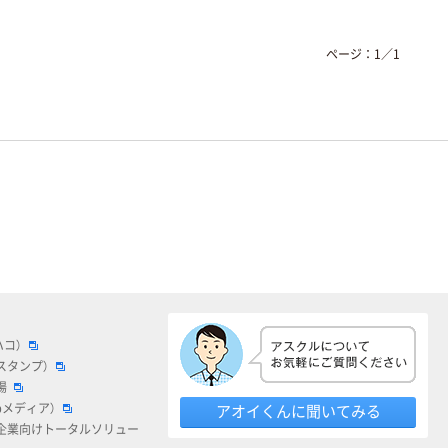
ページ：
1
／
1
ハコ）
スタンプ）
場
bメディア）
アオイくんに聞いてみる
企業向けトータルソリュー