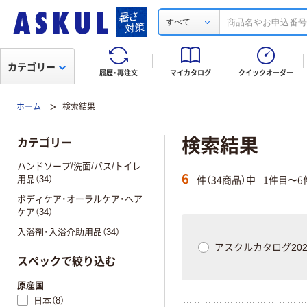
すべて
カテゴリー
履歴・再注文
マイカタログ
クイックオーダー
ホーム
検索結果
検索結果
カテゴリー
ハンドソープ/洗面/バス/トイレ
6
件（34商品）中
1件目〜6
用品（34）
ボディケア・オーラルケア・ヘア
ケア（34）
入浴剤・入浴介助用品（34）
アスクルカタログ202
スペックで絞り込む
原産国
日本（8）