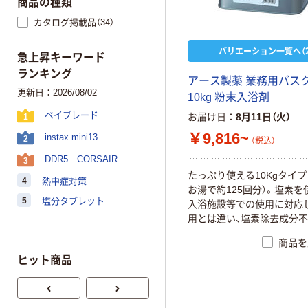
商品の種類
カタログ掲載品（34）
バリエーション一覧へ（2
急上昇キーワード
ランキング
ア
ー
ス
製
薬
業
務
用
バ
ス
更新日：2026/08/02
1
0
k
g
粉
末
入
浴
剤
ベイブレード
お届け日
8月11日（火）
1
￥9,816~
instax mini13
2
（税込）
DDR5 CORSAIR
3
た
っ
ぷ
り
使
え
る
1
0
K
g
タ
イ
プ
4
熱中症対策
お
湯
で
約
1
2
5
回
分
）
。
塩
素
を
5
塩分タブレット
入
浴
施
設
等
で
の
使
用
に
対
応
用
と
は
違
い
、
塩
素
除
去
成
分
不
商品を
ヒット商品