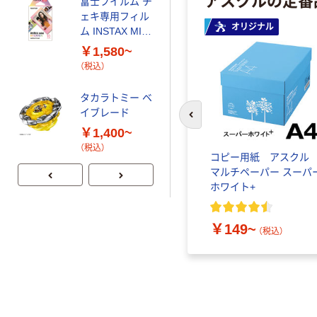
富士フイルム チ
0.22mm 布テー
￥145~
（税込）
ェキ専用フィル
プ
オリジナル
ム INSTAX MINI
WW2
￥1,580~
オリジナル
（税込）
アスクル 「現場
のチカラ」 養生
タカラトミー ベ
テープ
イブレード
￥358~
前のスライドへ
（税込）
￥1,400~
（税込）
ー ボッ
コピー用紙 アスク
本気プライス
サイズ
マルチペーパー スーパ
大塚製薬工場
マートコン
ホワイト+
経口補水液 オー
証
エスワン（OS-1）
￥159~
￥149~
（税込）
（税込）