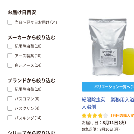
お届け日目安
当日〜翌々日お届け（34)
メーカーから絞り込む
紀陽除虫菊（10）
アース製薬（10）
白元アース（14）
ブランドから絞り込む
バリエーション一覧へ（1
紀陽除虫菊（10）
バスロマン（6）
紀
陽
除
虫
菊
業
務
用
入
入
浴
剤
バスクリン（4）
1万回の購入
バスキング（14）
お届け日
8月11日（火）
お急ぎ便
8月10日（月）
シリーズから絞り込む