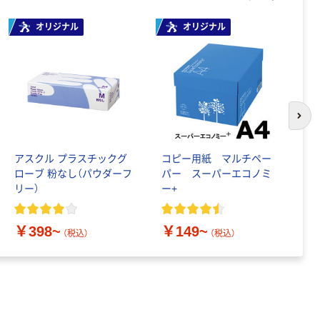
富士フイルム チ
ェキ専用フィル
オリジナル
オリジナル
ム INSTAX MINI
WW2
￥1,580~
（税込）
タカラトミー ベ
イブレード
次の
￥1,400~
（税込）
アスクル プラスチックグ
コピー用紙 マルチペー
ア
ローブ 粉なし（パウダーフ
パー スーパーエコノミ
ー
リー）
ー+
￥
￥398~
￥149~
（税込）
（税込）