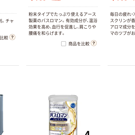
粉
末
タ
イ
プ
で
た
っ
ぷ
り
使
え
る
ア
ー
ス
毎
日
の
疲
れ
・
製
薬
の
バ
ス
ロ
マ
ン
。
有
効
成
分
が
、
温
浴
ス
ク
リ
ン
が
剤
。
チ
ャ
効
果
を
高
め
、
血
行
を
促
進
し
、
肩
こ
り
や
ア
ロ
マ
成
分
。
腰
痛
を
和
ら
げ
ま
す
。
マ
の
ツ
ブ
が
比較
商品を比較