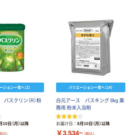
ーション一覧へ（2）
バリエーション一覧へ（14）
バ
ス
ク
リ
ン
（
R
）
粉
白
元
ア
ー
ス
バ
ス
キ
ン
グ
8
k
g
業
務
用
粉
末
入
浴
剤
月10日（月）以降
お届け日
8月10日（月）以降
￥3,534~
税込）
（税込）