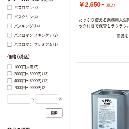
￥2,650~
（税込）
バスロマン（3）
バスクリン（4）
た
っ
ぷ
り
使
え
る
業
務
用
入
浴
ッ
ク
付
き
で
保
管
も
ラ
ク
ラ
ク
バスキング（14）
バスロマン スキンケア（2）
商品を
バスロマン プレミアム（1）
価格（税込）
1000円未満（7）
2000円～3999円（13）
4000円～6999円（12）
7000円～9999円（2）
〜
円
検索