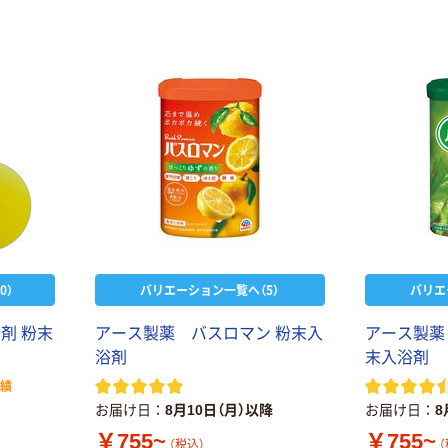
0）
バリエーション一覧へ（5）
バリエ
浴
剤
粉
末
ア
ー
ス
製
薬
バ
ス
ロ
マ
ン
粉
末
入
ア
ー
ス
製
薬
浴
剤
末
入
浴
剤
実績
お届け日
8月10日（月）以降
お届け日
8
￥755~
￥755~
（税込）
（