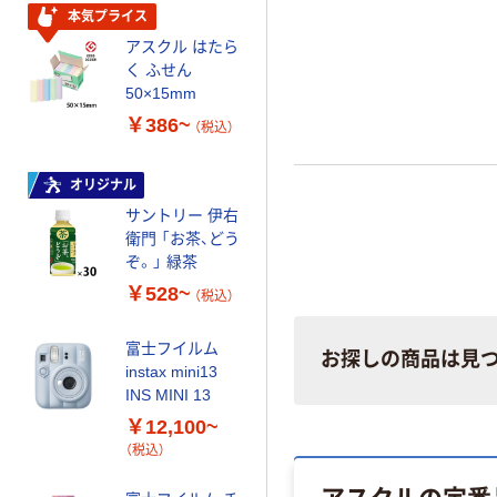
本気プライス
人気商品
アスクル はたら
富士フイルム
く ふせん
instax mini チェ
50×15mm
キフィルム INS
MINI JP1 1パッ
￥386~
￥1,420
（税込）
（税込）
ク（10枚入り）
カゴへ
オリジナル
サントリー 伊右
衛門 「お茶、どう
オリジナル
ぞ。」 緑茶
乾電池 単3
形 アルカリ乾
￥528~
（税込）
電池 北欧パッ
ケージ アスク
￥140~
富士フイルム
（税込）
お探しの商品は見
ルオリジナル
instax mini13
INS MINI 13
本気プライス
￥12,100~
【ガムテープ】ア
（税込）
スクル 現場のチ
カラ 厚さ
アスクルの定番