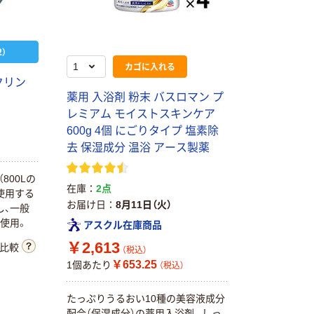
）
カゴに入れる
ク
リ
ン
薬
用
入
浴
剤
粉
末
バ
ス
ロ
マ
ン
プ
レ
ミ
ア
ム
モ
イ
ス
ト
ス
キ
ン
ケ
ア
6
0
0
g
4
個
に
ご
り
タ
イ
プ
塩
素
除
去
保
湿
成
分
温
浴
ア
ー
ス
製
薬
（
8
0
0
L
の
在庫
2点
使
用
す
る
お届け日
8月11日（火）
し
、
一
般
使
用
。
アスクル在庫商品
￥2,613
比較
（税込）
￥653.25
1個あたり
（税込）
た
っ
ぷ
り
う
る
お
い
1
0
種
の
美
容
液
成
分
配
合
（
保
湿
成
分
）
の
薬
用
入
浴
剤
。
し
っ