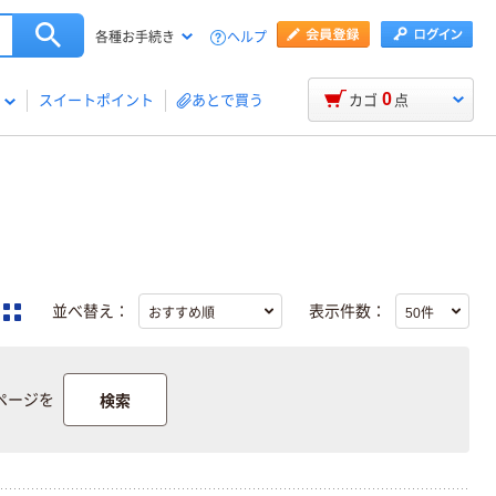
ヘルプ
各種お手続き
0
スイートポイント
あとで買う
カゴ
点
並べ替え：
表示件数：
検索
ページを