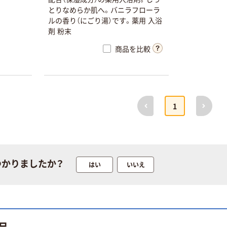
本気プライス
本気プライス
と
り
な
め
ら
か
肌
へ
。
バ
ニ
ラ
フ
ロ
ー
ラ
ル
の
香
り
（
に
ご
り
湯
）
で
す
。
薬
用
入
浴
アスクル はたら
トイレットペー
剤
粉
末
く ふせん 付箋
パー シングル
75×25mm
120ｍ 再生紙
商品を比較
100% 6ロール
￥377~
￥470~
（税込）
（税込）
リサイクル100
芯あり FSC認
証
本気プライス
ニチバン セロテ
前へ
次へ
1
ープ 大巻
￥124~
（税込）
本気プライス
つかりましたか？
はい
いいえ
アスクル トイ
レのおそうじシ
ート 大王製紙
共同企画 トイ
￥330~
（税込）
レクリーナー
トイレシート
品