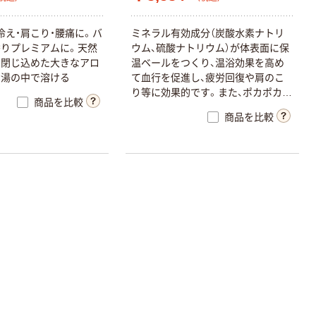
冷
え
・
肩
こ
り
・
腰
痛
に
。
バ
ミ
ネ
ラ
ル
有
効
成
分
（
炭
酸
水
素
ナ
ト
リ
香
り
プ
レ
ミ
ア
ム
に
。
天
然
ウ
ム
、
硫
酸
ナ
ト
リ
ウ
ム
）
が
体
表
面
に
保
を
閉
じ
込
め
た
大
き
な
ア
ロ
温
ベ
ー
ル
を
つ
く
り
、
温
浴
効
果
を
高
め
お
湯
の
中
で
溶
け
る
て
血
行
を
促
進
し
、
疲
労
回
復
や
肩
の
こ
り
等
に
効
果
的
で
す
。
ま
た
、
ポ
カ
ポ
カ
と
商品を比較
し
た
あ
た
た
か
さ
が
持
続
し
ま
す
。
保
湿
商品を比較
成
分
が
お
肌
に
や
さ
し
く
働
き
、
湯
上
が
り
後
の
お
肌
を
し
っ
と
り
な
め
ら
か
に
し
ま
す
。
家
庭
用
浴
槽
（
約
2
0
0
L
）
に
対
し
て
、
約
2
5
g
を
溶
か
し
て
入
浴
し
て
く
だ
さ
い
。
計
量
ス
プ
ー
ン
の
2
/
3
で
約
2
5
g
で
す
。
（
計
量
ス
プ
ー
ン
は
袋
の
中
に
入
っ
て
ま
す
。
）