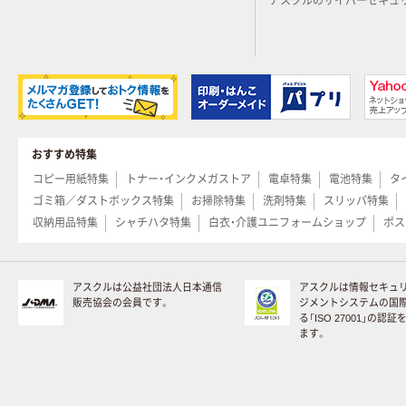
アスクルのサイバーセキュ
おすすめ特集
コピー用紙特集
トナー・インクメガストア
電卓特集
電池特集
タ
ゴミ箱／ダストボックス特集
お掃除特集
洗剤特集
スリッパ特集
収納用品特集
シャチハタ特集
白衣・介護ユニフォームショップ
ポス
アスクルは公益社団法人日本通信
アスクルは情報セキュ
販売協会の会員です。
ジメントシステムの国
る「ISO 27001」の認
ます。