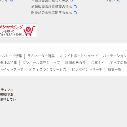
リティ
ション
古物営業法に基づく表記
酒類販売管理者標識の掲示
医薬品の販売に関する表示
イムカード特集
ラミネーター特集
ホワイトボードショップ
パーテーション
タオル特集
ダンボール専門ショップ
現場のチカラ
台車ナビ
すべての働
トイットストア
オフィスづくりサービス
ピンポイントサーチ
特集一覧
リティマネ
際規格であ
証を取得してい