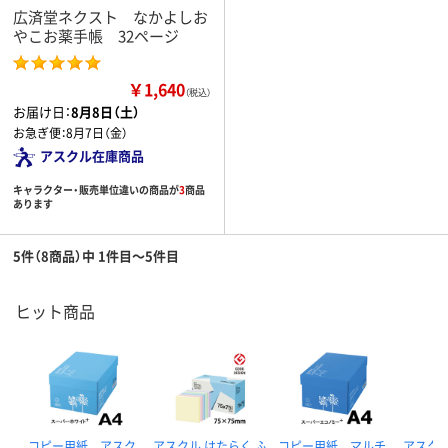
広済堂ネクスト なかよしお
やこお薬手帳 32ページ
￥1,640
（税込）
お届け日：
8月8日（土）
お急ぎ便：
8月7日（金）
アスクル在庫商品
キャラクター・販売単位違いの商品が
3
商品
あります
5件（8商品）中 1件目～5件目
ヒット商品
コピー用紙 アスク
アスクル はたらく ふ
コピー用紙 マルチ
アスク