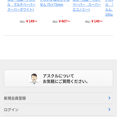
ル マルチペーパー
せん 75×75mm
ペーパー スーパー
ル ラ
スーパーホワイト+
エコノミー+
ルム 
100μ…
￥149～
￥407～
￥149～
（税込）
（税込）
（税込）
アスクルについて
お気軽にご質問ください。
新規会員登録
ログイン