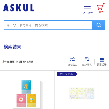
カゴ
メニュー
検索結果
5
件（8商品）中 1件目～
5
件目
表示切替
絞り込み
並び替え
オリジナル