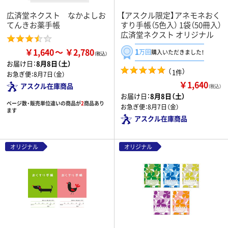
広済堂ネクスト なかよしお
【アスクル限定】アネモネおく
てんきお薬手帳
すり手帳（5色入） 1袋（50冊入）
広済堂ネクスト オリジナル
￥1,640
￥2,780
1
万回
購入いただきました！
お届け日：
8月8日（土）
（
）
1件
お急ぎ便：
8月7日（金）
￥1,640
アスクル在庫商品
（税込）
お届け日：
8月8日（土）
ページ数・販売単位違いの商品が
2
商品あり
お急ぎ便：
8月7日（金）
ます
アスクル在庫商品
オリジナル
オリジナル