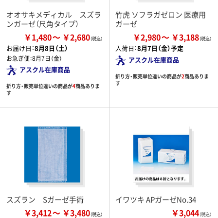
オオサキメディカル スズラ
竹虎 ソフラガゼロン 医療用
ンガーゼ（尺角タイプ）
ガーゼ
￥1,480
￥2,680
￥2,980
￥3,188
お届け日：
8月8日（土）
入荷日：
8月7日（金）予定
お急ぎ便：
8月7日（金）
アスクル在庫商品
アスクル在庫商品
折り方・販売単位違いの商品が
2
商品ありま
す
折り方・販売単位違いの商品が
4
商品ありま
す
スズラン Sガーゼ手術
イワツキ APガーゼNo.34
￥3,412
￥3,480
￥3,044
（税込）