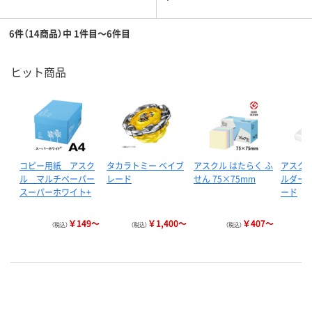
6件（14商品）中 1件目～6件目
ヒット商品
コピー用紙 アスク
タカラトミー ベイブ
アスクル はたらく ふ
アスクル
ル マルチペーパー
レード
せん 75×75mm
ルダー 
スーパーホワイト+
ード
￥149～
￥1,400～
￥407～
（税込）
（税込）
（税込）