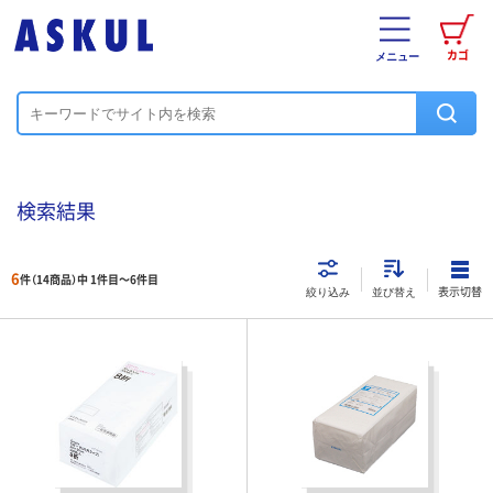
カゴ
メニュー
検索結果
6
件（14商品）中 1件目～
6
件目
表示切替
絞り込み
並び替え