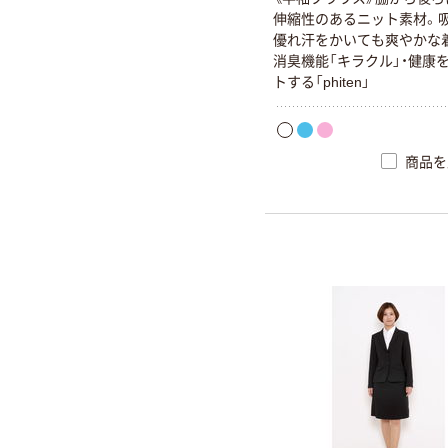
伸
縮
性
の
あ
る
ニ
ッ
ト
素
材
。
優
れ
汗
を
か
い
て
も
爽
や
か
な
消
臭
機
能
「
キ
ラ
ク
ル
」
・
健
康
ト
す
る
「
p
h
i
t
e
n
」
商品を