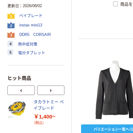
商品を
更新日：2026/08/02
ベイブレード
1
instax mini13
2
DDR5 CORSAIR
3
4
熱中症対策
5
塩分タブレット
ヒット商品
タカラトミー ベ
オリジナル
イブレード
乾電池 単4
￥1,400~
形 アルカリ乾
（税込）
電池 北欧パッ
バリエーション一覧へ（1
ケージ アスク
￥140~
（税込）