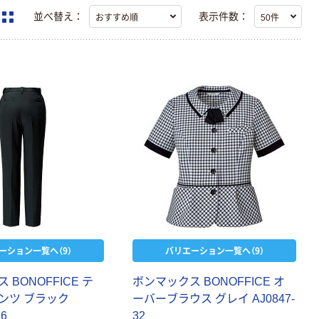
並べ替え：
表示件数：
ーション一覧へ（9）
バリエーション一覧へ（9）
ス
B
O
N
O
F
F
I
C
E
テ
ボ
ン
マ
ッ
ク
ス
B
O
N
O
F
F
I
C
E
オ
ン
ツ
ブ
ラ
ッ
ク
ー
バ
ー
ブ
ラ
ウ
ス
グ
レ
イ
A
J
0
8
4
7
-
1
6
3
2