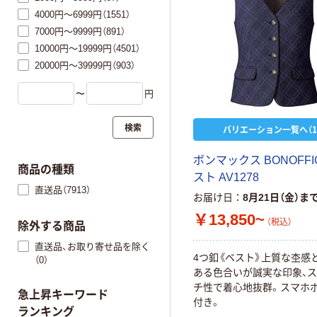
4000円～6999円（1551）
7000円～9999円（891）
10000円～19999円（4501）
20000円～39999円（903）
〜
円
検索
バリエーション一覧へ（1
ボ
ン
マ
ッ
ク
ス
B
O
N
O
F
F
I
商品の種類
ス
ト
A
V
1
2
7
8
直送品（7913）
お届け日
8月21日（金）ま
￥13,850~
（税込）
除外する商品
直送品、お取り寄せ品を除く
4
つ
釦
《
ベ
ス
ト
》
上
質
な
杢
感
（0）
あ
る
色
合
い
が
誠
実
な
印
象
、
ス
チ
性
で
着
心
地
抜
群
。
ス
マ
ホ
急上昇キーワード
付
き
。
ランキング