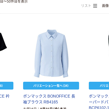
件目〜50件目を表示
リスト
画像
8）
バリエーション一覧へ（34）
バリエ
C
E
衿
ボ
ン
マ
ッ
ク
ス
B
O
N
O
F
F
I
C
E
長
ボ
ン
マ
ッ
ク
袖
ブ
ラ
ウ
ス
R
B
4
1
6
5
ー
パ
ー
ド
パ
B
C
P
6
1
0
2
-