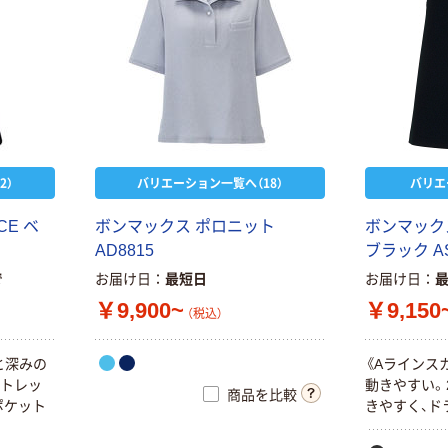
2）
バリエーション一覧へ（18）
バリエ
C
E
ベ
ボ
ン
マ
ッ
ク
ス
ポ
ロ
ニ
ッ
ト
ボ
ン
マ
ッ
ク
A
D
8
8
1
5
ブ
ラ
ッ
ク
A
で
お届け日
最短日
お届け日
￥9,900~
￥9,150
（税込）
と
深
み
の
《
A
ラ
イ
ン
ス
ト
レ
ッ
動
き
や
す
い
。
商品を比較
ポ
ケ
ッ
ト
き
や
す
く
、
ド