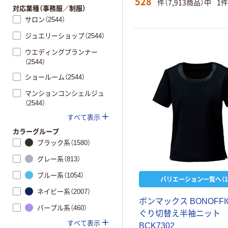
528
件（7,913商品）中
1
対応業種（事務服／制服）
サロン（2544）
ジュエリーショップ（2544）
ウエディングプランナー
（2544）
ショールーム（2544）
マンションコンシェルジュ
（2544）
すべて表示
カラーグループ
ブラック系（1580）
グレー系（813）
ブルー系（1054）
バリエーション一覧へ（1
ネイビー系（2007）
ボ
ン
マ
ッ
ク
ス
B
O
N
O
F
F
I
パープル系（460）
ぐ
り
切
替
え
半
袖
ニ
ッ
ト
すべて表示
B
C
K
7
3
0
2