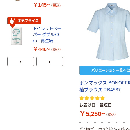
0.22mm 布テー
￥145~
（税込）
プ
本気プライス
アスクル はたら
本気プライス
く ふせん 付箋
トイレットペー
75×25mm
パー ダブル60
ｍ 再生紙
￥377~
（税込）
100% 6ロール
￥446~
（税込）
リサイクル100
芯あり FSC認
証
バリエーション一覧へ（2
ボ
ン
マ
ッ
ク
ス
B
O
N
O
F
F
I
袖
ブ
ラ
ウ
ス
R
B
4
5
3
7
お届け日
最短日
￥5,250~
（税込）
《
半
袖
ブ
ラ
ウ
ス
》
脇
か
ら
後
ろ