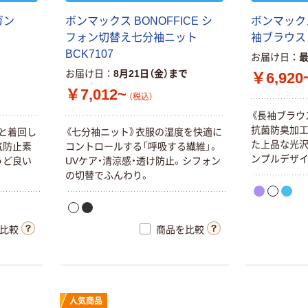
ガ
ン
ボ
ン
マ
ッ
ク
ス
B
O
N
O
F
F
I
C
E
シ
ボ
ン
マ
ッ
ク
本気プライス
フ
ォ
ン
切
替
え
七
分
袖
ニ
ッ
ト
袖
ブ
ラ
ウ
ス
アスクル フラッ
B
C
K
7
1
0
7
トファイル エコ
お届け日
ノミータイプ
お届け日
8月21日（金）まで
￥6,920
A4タテ(コクヨ
￥115~
（税込）
￥7,012~
製造）
（税込）
《
長
袖
ブ
ラ
ウ
本気プライス
抗
菌
防
臭
加
と
着
回
し
《
七
分
袖
ニ
ッ
ト
》
衣
服
の
湿
度
を
快
適
に
た
上
品
な
光
キングジム テプ
気
防
止
素
コ
ン
ト
ロ
ー
ル
す
る
「
呼
吸
す
る
繊
維
」
。
ン
プ
ル
デ
ザ
ラ TEPRA
う
ど
良
い
U
V
ケ
ア
・
清
涼
感
・
透
け
防
止
。
シ
フ
ォ
ン
PRO【純正】テー
の
切
替
で
ふ
ん
わ
り
。
プ 白ラベル
￥914~
（税込）
12mm幅 （黒文
字）
富士フイルム チ
比較
商品を比較
ェキ専用フィル
ム INSTAX MINI
WW2
￥1,580~
（税込）
人気商品