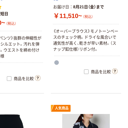
お届け日
8月21日（金）まで
最短日
￥11,510~
（税込）
0~
（税込）
《
オ
ー
バ
ー
ブ
ラ
ウ
ス
》
モ
ノ
ト
ー
ン
ベ
ー
ス
の
チ
ェ
ッ
ク
柄
。
ド
ラ
イ
な
風
合
い
で
パ
ン
ツ
》
抜
群
の
伸
縮
性
が
通
気
性
が
高
く
、
乾
き
が
早
い
素
材
。
（
ス
な
シ
ル
エ
ッ
ト
。
汚
れ
を
弾
ナ
ッ
プ
釦
仕
様
）
リ
ボ
ン
付
。
付
。
ウ
エ
ス
ト
を
締
め
付
け
仕
様
商品を比較
商品を比較
人気商品