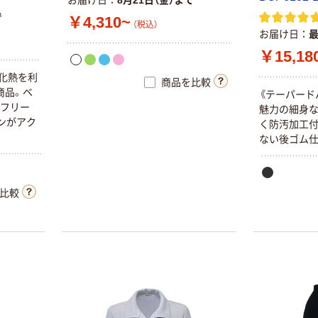
お届け日
8月21日（金）まで
で
￥4,310~
（税込）
お届け日
￥15,18
化
熱
を
利
商品を比較
商
品
。
ベ
《
テ
ー
パ
ー
ド
フ
リ
ー
魅
力
の
細
身
ン
が
ア
ク
く
防
汚
加
工
な
い
後
ゴ
ム
比較