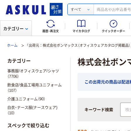
すべて
カテゴリー
履歴・再注文
マイカタログ
クイックオーダー
ホーム
「出荷元：株式会社ボンマックス（オフィスウェアカタログ掲載品）
株式会社ボン
カテゴリー
事務服/オフィスウェア/シャツ
（7706）
この出荷元の商品は配送
飲食店/食品工場用ユニフォーム
（107）
介護ユニフォーム（90）
白衣・ナース服(ナースウェア)
キーワード検索
（10）
スペックで絞り込む