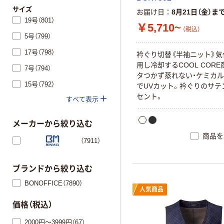
サイズ
お届け日
8月21日（金）ま
19号（801）
￥5,710~
（税込）
5号（799）
17号（798）
衿
ぐ
り
切
替
《
半
袖
ニ
ッ
ト
》
気
用
し
冷
却
す
る
C
O
O
L
C
O
R
E
7号（794）
タ
つ
か
ず
蒸
れ
な
い
・
ケ
ミ
カ
ル
15号（792）
で
U
V
カ
ッ
ト
。
衿
ぐ
り
の
サ
テ
セ
ン
ト
。
すべて表示
メーカーから絞り込む
商品を
（7911）
ブランドから絞り込む
BONOFFICE（7890）
人気商品
価格（税込）
2000円～3999円（67）