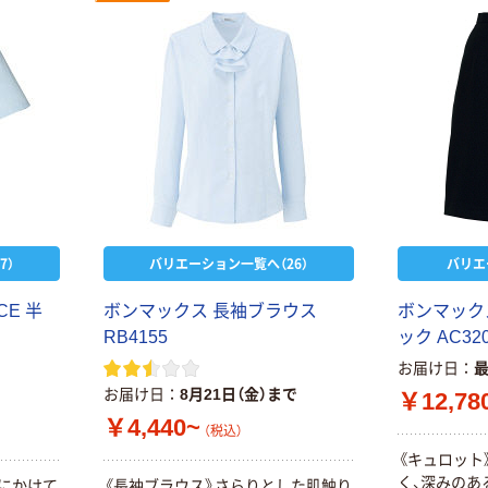
本気プライス
トイレットペー
パー シングル
120ｍ 再生紙
100% 6ロール
￥455~
（税込）
リサイクル100
芯あり FSC認
証
7）
バリエーション一覧へ（26）
バリエ
C
E
半
ボ
ン
マ
ッ
ク
ス
長
袖
ブ
ラ
ウ
ス
ボ
ン
マ
ッ
ク
R
B
4
1
5
5
ッ
ク
A
C
3
2
お届け日
お届け日
8月21日（金）まで
￥12,78
￥4,440~
（税込）
《
キ
ュ
ロ
ッ
ト
く
、
深
み
の
あ
に
か
け
て
《
長
袖
ブ
ラ
ウ
ス
》
さ
ら
り
と
し
た
肌
触
り