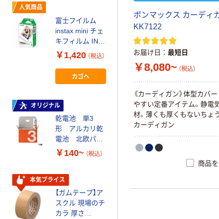
ルオリジナル
人気商品
ボ
ン
マ
ッ
ク
ス
カ
ー
デ
ィ
富士フイルム
富士フイルム
K
K
7
1
2
2
instax mini チェ
instax mini13
キフィルム INS
INS MINI 13
MINI JP1 1パッ
お届け日
最短日
￥1,420
（税込）
￥12,100~
ク（10枚入り）
￥8,080~
（税込）
（税込）
カゴへ
オリジナル
《
カ
ー
デ
ィ
ガ
ン
》
体
型
カ
バ
ー
や
す
い
定
番
ア
イ
テ
ム
。
静
電
アスクル 「現場
オリジナル
材
。
薄
く
も
厚
く
も
な
い
ち
ょ
のチカラ」 養生
乾電池 単3
カ
ー
デ
ィ
ガ
ン
テープ
形 アルカリ乾
電池 北欧パッ
￥358~
（税込）
ケージ アスク
￥140~
（税込）
ルオリジナル
商品を
本気プライス
大塚製薬工場
本気プライス
経口補水液 オー
【ガムテープ】ア
エスワン（OS-1）
スクル 現場のチ
カラ 厚さ
￥159~
（税込）