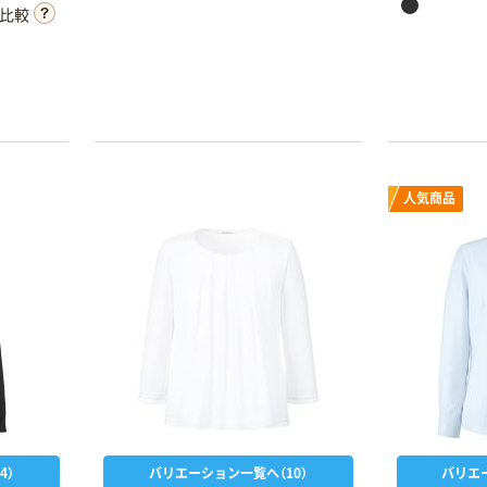
比較
人気商品
本気プライス
本気プライス
ニチバン セロテ
アスクル はたら
ープ 大巻
く ふせん
50×15mm
￥124~
（税込）
4）
バリエーション一覧へ（10）
バリエ
￥386~
（税込）