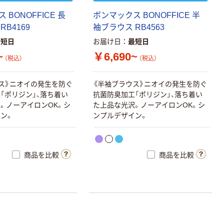
人気商品
ス
B
O
N
O
F
F
I
C
E
長
ボ
ン
マ
ッ
ク
ス
B
O
N
O
F
F
I
C
E
半
富士フイルム
R
B
4
1
6
9
袖
ブ
ラ
ウ
ス
R
B
4
5
6
3
instax mini チェ
最短日
お届け日
最短日
キフィルム INS
MINI JP1 1パッ
~
￥6,690~
￥1,420
（税込）
（税込）
（税込）
ク（10枚入り）
カゴへ
ス
》
ニ
オ
イ
の
発
生
を
防
ぐ
《
半
袖
ブ
ラ
ウ
ス
》
ニ
オ
イ
の
発
生
を
防
ぐ
工
「
ポ
リ
ジ
ン
」
、
落
ち
着
い
抗
菌
防
臭
加
工
「
ポ
リ
ジ
ン
」
、
落
ち
着
い
沢
。
ノ
ー
ア
イ
ロ
ン
O
K
。
シ
た
上
品
な
光
沢
。
ノ
ー
ア
イ
ロ
ン
O
K
。
シ
オリジナル
イ
ン
。
ン
プ
ル
デ
ザ
イ
ン
。
乾電池 単3
形 アルカリ乾
電池 北欧パッ
ケージ アスク
商品を比較
商品を比較
￥140~
（税込）
ルオリジナル
本気プライス
【ガムテープ】ア
スクル 現場のチ
カラ 厚さ