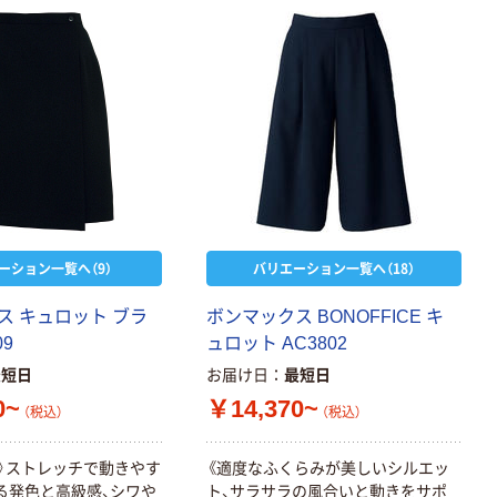
0.22mm 布テー
￥145~
（税込）
プ
本気プライス
トイレットペー
パー ダブル60
ｍ 再生紙
100% 6ロール
￥446~
（税込）
リサイクル100
芯あり FSC認
証
ーション一覧へ（9）
バリエーション一覧へ（18）
ス
キ
ュ
ロ
ッ
ト
ブ
ラ
ボ
ン
マ
ッ
ク
ス
B
O
N
O
F
F
I
C
E
キ
0
9
ュ
ロ
ッ
ト
A
C
3
8
0
2
最短日
お届け日
最短日
0~
￥14,370~
（税込）
（税込）
》
ス
ト
レ
ッ
チ
で
動
き
や
す
《
適
度
な
ふ
く
ら
み
が
美
し
い
シ
ル
エ
ッ
る
発
色
と
高
級
感
、
シ
ワ
や
ト
、
サ
ラ
サ
ラ
の
風
合
い
と
動
き
を
サ
ポ