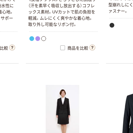
型
崩
れ
し
に
吸
水
性
に
（
汗
を
素
早
く
吸
収
し
放
出
す
る
）
コ
フ
レ
ァ
ス
ナ
ー
。
着
心
地
。
ッ
ク
ス
素
材
。
U
V
カ
ッ
ト
で
肌
の
負
担
を
を
サ
ポ
ー
軽
減
。
ム
レ
に
く
く
爽
や
か
な
着
心
地
。
取
り
外
し
可
能
な
リ
ボ
ン
付
。
比較
商品を比較