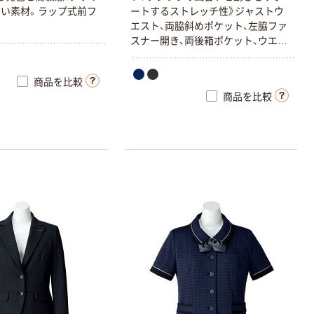
く
い
素
材
。
ラ
ッ
プ
式
前
フ
ー
ト
す
る
ス
ト
レ
ッ
チ
性
》
ジ
ャ
ス
ト
ウ
エ
ス
ト
、
両
脇
斜
め
ポ
ケ
ッ
ト
、
左
脇
フ
ァ
ス
ナ
ー
開
き
、
両
後
箱
ポ
ケ
ッ
ト
、
ウ
エ
ス
ト
後
ゴ
ム
商品を比較
商品を比較