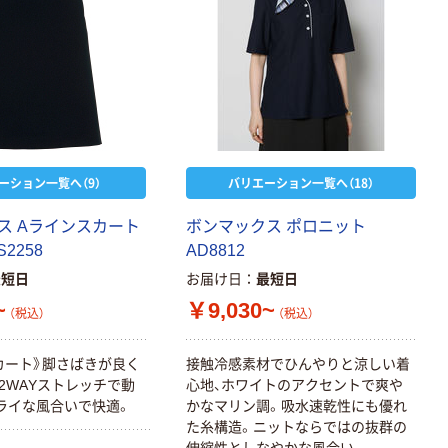
ーション一覧へ（9）
バリエーション一覧へ（18）
ス
A
ラ
イ
ン
ス
カ
ー
ト
ボ
ン
マ
ッ
ク
ス
ポ
ロ
ニ
ッ
ト
S
2
2
5
8
A
D
8
8
1
2
最短日
お届け日
最短日
~
￥9,030~
（税込）
（税込）
カ
ー
ト
》
脚
さ
ば
き
が
良
く
接
触
冷
感
素
材
で
ひ
ん
や
り
と
涼
し
い
着
2
W
A
Y
ス
ト
レ
ッ
チ
で
動
心
地
、
ホ
ワ
イ
ト
の
ア
ク
セ
ン
ト
で
爽
や
ラ
イ
な
風
合
い
で
快
適
。
か
な
マ
リ
ン
調
。
吸
水
速
乾
性
に
も
優
れ
た
糸
構
造
。
ニ
ッ
ト
な
ら
で
は
の
抜
群
の
伸
縮
性
と
し
な
や
か
な
風
合
い
。