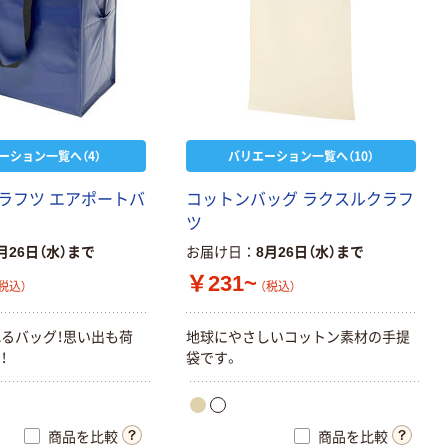
ーション一覧へ（4）
バリエーション一覧へ（10）
ラ
フ
ツ
エ
ア
ポ
ー
ト
バ
コ
ッ
ト
ン
バ
ッ
グ
ラ
ク
ス
ル
ク
ラ
フ
ツ
月26日（水）まで
お届け日
8月26日（水）まで
￥231~
税込）
（税込）
れ
る
バ
ッ
グ
！
思
い
出
も
荷
地
球
に
や
さ
し
い
コ
ッ
ト
ン
素
材
の
手
提
に
！
袋
で
す
。
商品を比較
商品を比較