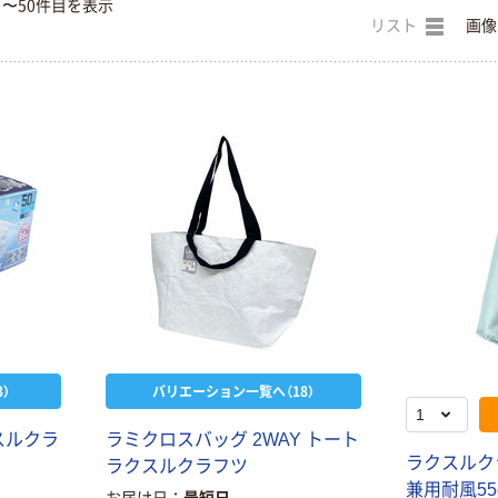
目〜50件目を表示
リスト
画像
）
バリエーション一覧へ（18）
ス
ル
ク
ラ
ラ
ミ
ク
ロ
ス
バ
ッ
グ
2
W
A
Y
ト
ー
ト
ラ
ク
ス
ル
ク
ラ
ク
ス
ル
ク
ラ
フ
ツ
兼
用
耐
風
5
5