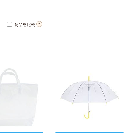
200組（400枚）
￥246~
（税込）
日本製紙クレシ
ア クレシア EF
アリエール ジェ
ハンドタオル ダ
ルボールプロ 爽
商品を比較
ブル
快クール 洗濯洗
剤 P&G
￥348~
（税込）
新着
エコデバイス
LED直管 工事不
要 互換ランプ
（FL/FLR/FHF対
￥2,730~
応） 昼光色
（税込）
花王 病院用ハイ
ター 除菌・除臭・
漂白剤
￥350~
（税込）