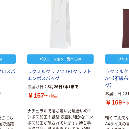
エレコム EDTー
人気商品
）
バリエーション一覧へ（30）
バリエ
ECNL1S22 ラベ
【アウトレット】
ルシール 表示・
【Goエシカル】訳
ク
ロ
ス
バ
ラ
ク
ス
ル
ク
ラ
フ
ツ
（
F
）
ク
ラ
フ
ト
ラ
ク
ス
ル
ク
宛名ラベル プリ
￥720
あり Kenvue ジ
（税込）
ンタ兼用 ノーカ
エ
ン
ボ
ス
バ
ッ
グ
A
4
【
不
織
布
ョンソン ナチュ
￥343
ット 22シート 1
（税込）
グ
】
カゴへ
お届け日
8月26日（水）まで
ラルベビーパウ
個
ダー 100g 1個
で
お届け日
8
￥157~
カゴへ
（税込）
￥169~
リーブル 冷感使
（
い捨てパンツ
ナ
チ
ュ
ラ
ル
で
落
ち
着
い
た
風
合
い
の
エ
新着
（吸水帯付）Ｍサ
ン
ボ
ス
加
工
の
紙
袋
表
面
に
細
か
な
エ
ン
重
さ
に
も
軽
く
て
丈
夫
イズ 1パック
ストリックスデ
￥938
ボ
ス
加
工
が
施
さ
れ
て
い
ま
す
。
持
ち
手
（税込）
途
で
活
躍
A
4
サ
イ
ズ
の
（10枚入）
ザイン 大判厚手