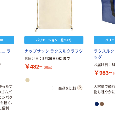
0）
バリエーション一覧へ（2）
バリエ
ミ
ニ
ラ
ナ
ッ
プ
サ
ッ
ク
ラ
ク
ス
ル
ク
ラ
フ
ツ
ラ
ク
ス
ル
ク
ッ
グ
お届け日
8月26日（水）まで
で
お届け日
8
￥482~
（税込）
￥983~
（
使
っ
た
丈
大
容
量
で
頼
商品を比較
の
ゴ
ム
バ
物
も
軽
や
か
コ
ン
パ
ク
も
軽
く
、
に
便
利
で