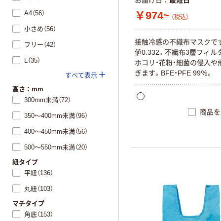
お届け日
最短日
A4（56）
￥974~
（税込）
小さめ（56）
接
触
冷
感
の
不
織
布
マ
ス
ク
で
フリー（42）
値
0
.
3
3
2
。
不
織
布
3
層
フ
ィ
ル
L（35）
ホ
コ
リ
・
花
粉
・
細
菌
の
侵
入
や
ぎ
ま
す
。
B
F
E
・
P
F
E
9
9
％
。
すべて表示
高さ：mm
300mm未満（72）
商品を
350～400mm未満（96）
400～450mm未満（56）
500～550mm未満（20）
紐タイプ
平紐（136）
丸紐（103）
マチタイプ
角底（153）