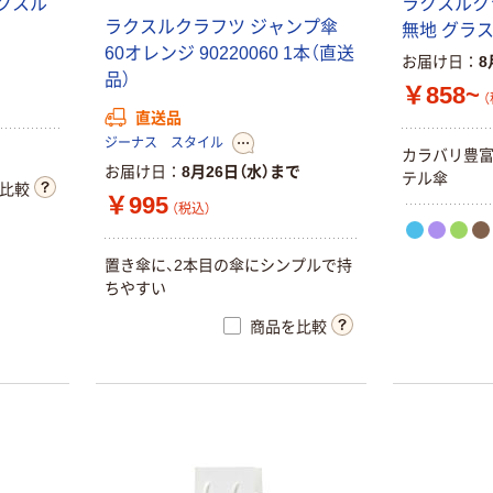
ク
ス
ル
ラ
ク
ス
ル
ク
ラ
ク
ス
ル
ク
ラ
フ
ツ
ジ
ャ
ン
プ
傘
無
地
グ
ラ
6
0
オ
レ
ン
ジ
9
0
2
2
0
0
6
0
1
本
（
直
送
お届け日
8
品
）
￥858~
（
直送品
ジーナス スタイル
カ
ラ
バ
リ
豊
お届け日
8月26日（水）まで
テ
ル
傘
比較
￥995
（税込）
置
き
傘
に
、
2
本
目
の
傘
に
シ
ン
プ
ル
で
持
ち
や
す
い
商品を比較