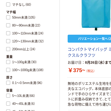
マチなし（60）
マチ幅
50mm未満（105）
80～90mm未満（22）
100～110mm未満（24）
バリエーション一覧へ（2
120～130mm未満（32）
200mm以上（24）
コ
ン
パ
ク
ト
マ
イ
バ
ッ
グ
ク
ス
ル
ク
ラ
フ
ツ
重量
1～100g未満（30）
お届け日
8月26日（水）ま
￥375~
100～1000g未満（108）
（税込）
厚さ
0.1～0.5mm未満（96）
無
地
の
ポ
リ
エ
ス
テ
ル
生
地
を
夫
な
エ
コ
バ
ッ
グ
。
本
体
底
部
容量
ン
ド
で
手
の
ひ
ら
サ
イ
ズ
ま
で
5～10L未満（66）
ト
に
折
畳
み
収
納
で
き
て
、
と
て
40～45L未満（6）
急
な
荷
物
に
備
え
て
持
ち
運
び
す
。