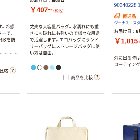
お届け日
最短日
9
0
2
4
0
2
2
8
￥407~
（税込）
直送品
ジーナス ス
す
。
冷
感
丈
夫
な
大
容
量
バ
ッ
グ
。
水
濡
れ
に
も
重
お届け日
8
タ
ー
で
、
さ
に
も
破
れ
に
も
強
い
の
で
様
々
な
用
途
￥1,815
飛
散
を
防
で
活
躍
し
ま
す
。
エ
コ
バ
ッ
グ
に
ラ
ン
ド
リ
ー
バ
ッ
グ
に
ス
ト
レ
ー
ジ
バ
ッ
グ
に
使
い
方
は
自
由
。
外
に
出
る
時
コ
ー
テ
ィ
ン
比較
商品を比較