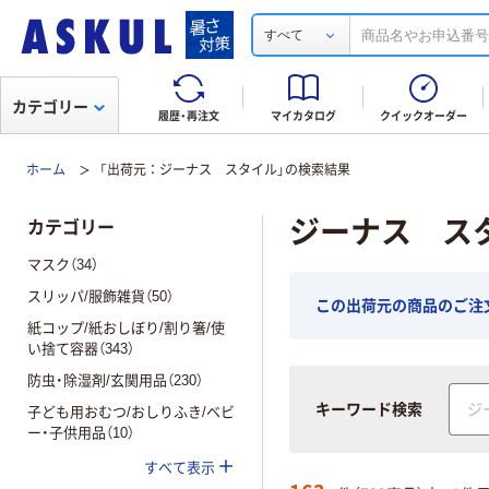
すべて
カテゴリー
履歴・再注文
マイカタログ
クイックオーダー
ホーム
「出荷元：ジーナス スタイル」の検索結果
ジーナス ス
カテゴリー
マスク（34）
スリッパ/服飾雑貨（50）
この出荷元の商品のご注文
紙コップ/紙おしぼり/割り箸/使
い捨て容器（343）
防虫・除湿剤/玄関用品（230）
キーワード検索
子ども用おむつ/おしりふき/ベビ
ー・子供用品（10）
すべて表示