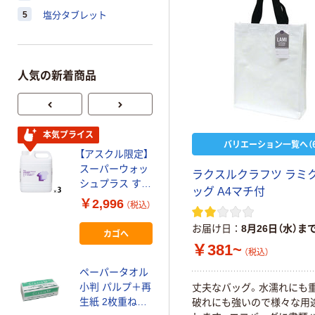
5
塩分タブレット
人気の新着商品
本気プライス
オリジナル
バリエーション一覧へ（6
【アスクル限定】
アスクル トイ
スーパーウォッ
レのおそうじシ
ラ
ク
ス
ル
ク
ラ
フ
ツ
ラ
ミ
シュプラス すす
ート 大王製紙
ッ
グ
A
4
マ
チ
付
ぎ1回 抗菌剤入
共同企画 トイ
￥2,996
￥330~
（税込）
（税込）
り 業務用衣料用
レクリーナー
洗剤 4L オリジ
トイレシート
お届け日
8月26日（水）ま
カゴへ
ナル 1セット(3
オリジナル
オリジナル
￥381~
（税込）
個：1個×3) オリ
植林材 元禄割箸
ジナル
ペーパータオル
箸袋入り
小判 パルプ＋再
丈
夫
な
バ
ッ
グ
。
水
濡
れ
に
も
20.3cm 1セッ
生紙 2枚重ね
破
れ
に
も
強
い
の
で
様
々
な
用
ト（1袋（100膳
￥1,615
（税込）