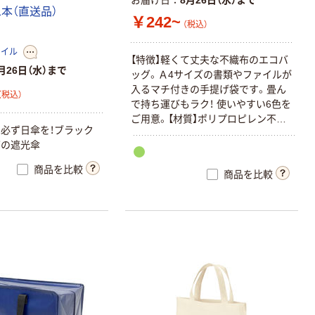
お届け日
8月26日（水）まで
1
本
（
直
送
品
）
￥242~
（税込）
タイル
【
特
徴
】
軽
く
て
丈
夫
な
不
織
布
の
エ
コ
バ
月26日（水）まで
ッ
グ
。
Ａ
4
サ
イ
ズ
の
書
類
や
フ
ァ
イ
ル
が
入
る
マ
チ
付
き
の
手
提
げ
袋
で
す
。
畳
ん
（税込）
で
持
ち
運
び
も
ラ
ク
！
使
い
や
す
い
6
色
を
ご
用
意
。
【
材
質
】
ポ
リ
プ
ロ
ピ
レ
ン
不
織
は
必
ず
日
傘
を
！
ブ
ラ
ッ
ク
布
9
0
ｇ
／
m
2
グ
の
遮
光
傘
商品を比較
商品を比較