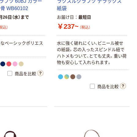
ラ
フ
ツ
6
0
B
J
カ
ラ
ー
ラ
ク
ス
ル
ク
ラ
フ
ツ
デ
ラ
ッ
ク
ス
ス
骨
W
B
6
0
1
0
2
紙
袋
月26日（水）まで
お届け日
最短日
￥237~
税込）
（税込）
富
な
ベ
ー
シ
ッ
ク
ポ
リ
エ
ス
水
に
強
く
破
れ
に
く
い
、
ビ
ニ
ー
ル
被
せ
の
紙
袋
。
芯
の
入
っ
た
ス
ピ
ン
ド
ル
紐
で
ハ
ト
メ
も
つ
い
て
、
と
て
も
丈
夫
。
重
い
荷
物
も
安
心
し
て
入
れ
ら
れ
ま
す
。
商品を比較
商品を比較