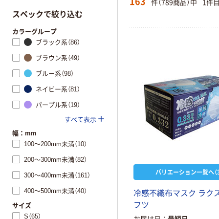
163
件（789商品）中
1件
スペックで絞り込む
カラーグループ
ブラック系（86）
ブラウン系（49）
ブルー系（98）
ネイビー系（81）
パープル系（19）
すべて表示
幅：mm
100～200mm未満（10）
200～300mm未満（82）
バリエーション一覧へ（3
300～400mm未満（161）
400～500mm未満（40）
冷
感
不
織
布
マ
ス
ク
ラ
ク
フ
ツ
サイズ
S（65）