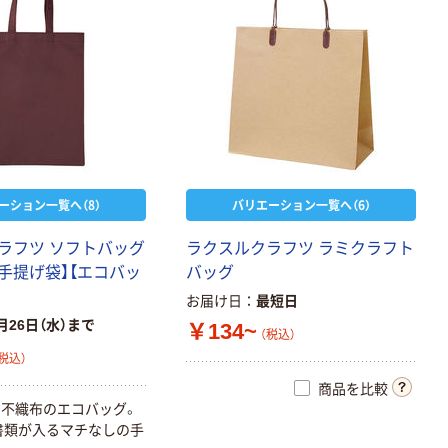
本気プライス
ーション一覧へ（8）
バリエーション一覧へ（6）
【アスクル限定】
スーパーウォッ
ラ
フ
ツ
ソ
フ
ト
バ
ッ
グ
ラ
ク
ス
ル
ク
ラ
フ
ツ
ラ
ミ
ク
ラ
フ
ト
シュプラス すす
手
提
げ
袋
】
【
エ
コ
バ
ッ
バ
ッ
グ
ぎ1回 抗菌剤入
￥2,996
（税込）
お届け日
最短日
り 業務用衣料用
洗剤 4L オリジ
月26日（水）まで
￥134~
カゴへ
（税込）
ナル 1セット(3
税込）
個：1個×3) オリ
ジナル
ペーパータオル
商品を比較
小判 パルプ＋再
な
不
織
布
の
エ
コ
バ
ッ
グ
。
生紙 2枚重ね
書
類
が
入
る
マ
チ
な
し
の
手