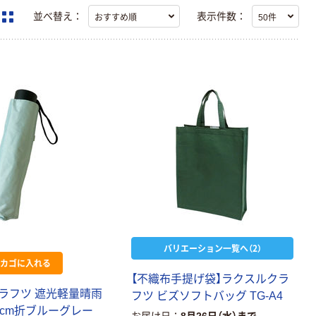
並べ替え：
表示件数：
バリエーション一覧へ（2）
カゴに入れる
【
不
織
布
手
提
げ
袋
】
ラ
ク
ス
ル
ク
ラ
ラ
フ
ツ
遮
光
軽
量
晴
雨
フ
ツ
ビ
ズ
ソ
フ
ト
バ
ッ
グ
T
G
-
A
4
c
m
折
ブ
ル
ー
グ
レ
ー