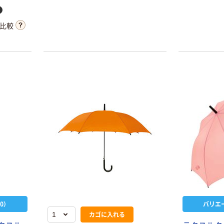
比較
0）
バリエ
カゴに入れる