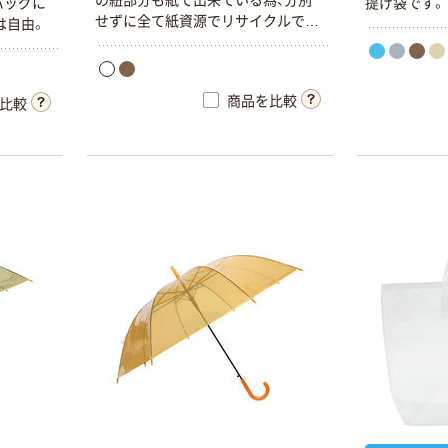
の
紐
部
分
も
紙
で
出
来
て
い
る
為
、
分
別
バ
ッ
グ
に
提
げ
袋
で
す
。
おしぼり 丸型
カゴへ
せ
ず
に
全
て
紙
資
源
で
リ
サ
イ
ク
ル
で
き
は
自
由
。
SDー767 1袋
￥660
ま
す
。
（税込）
（60本入）
リーブル 冷感使
カゴへ
い捨てパンツ
商品を比較
比較
（吸水帯付）Ｌサ
イズ 1パック
日東紅茶 至福シ
￥938
（税込）
（10枚入）
リーズ 個包装
インスタント 粉
カゴへ
末
￥388~
（税込）
オリジナル
エレコム EDTー
ドクトリーナ
ECNL6S22 ラベ
LOCK ポイズン
ルシール 表示・
リムーバー 1個
宛名ラベル プリ
￥720
（税込）
オリジナル
ンタ兼用 A4 余
￥848
（税込）
白なし 6面 22シ
カゴへ
ート 1個
カゴへ
オリジナル
エレコム EDTー