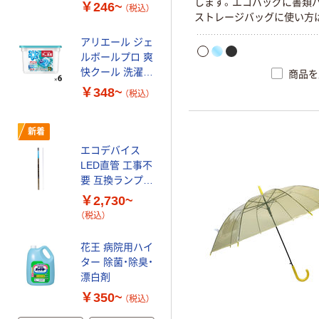
200組（400枚）
し
ま
す
。
エ
コ
バ
ッ
グ
に
書
類
入）×5） オリジナ
￥246~
（税込）
日本製紙クレシ
ス
ト
レ
ー
ジ
バ
ッ
グ
に
使
い
方
ル
カゴへ
ア クレシア EF
アリエール ジェ
ハンドタオル ダ
ルボールプロ 爽
ブル
新着
快クール 洗濯洗
商品を
剤 P&G
グルマンディー
￥348~
（税込）
ズ グルマン
iPhone17e/16e
新着
対応ケース ブラ
￥1,980
（税込）
ック IFT-194BK
エコデバイス
1個（直送品）
LED直管 工事不
カゴへ
要 互換ランプ
（FL/FLR/FHF対
￥2,730~
【天然水】いろは
応） 昼光色
（税込）
す（軟水）
￥756~
（税込）
花王 病院用ハイ
ター 除菌・除臭・
漂白剤
オリジナル
￥350~
（税込）
布地風ビニール
スリッパ