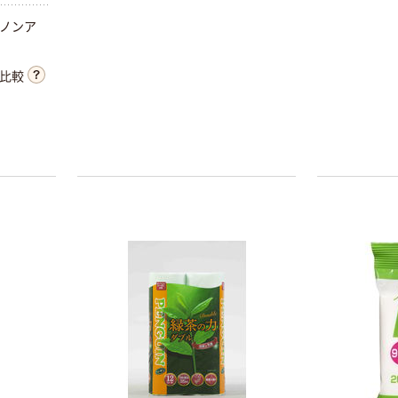
な
り
ま
す
。
ノ
ン
ア
比較