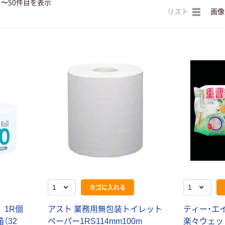
目〜50件目を表示
リスト
画像
カゴに入れる
1
R
個
ア
ス
ト
業
務
用
無
包
装
ト
イ
レ
ッ
ト
テ
ィ
ー
・
エ
箱
（
3
2
ペ
ー
パ
ー
1
R
S
1
1
4
m
m
1
0
0
m
楽
々
ウ
ェ
ッ