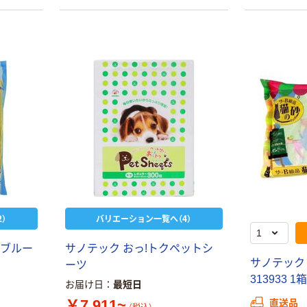
本気プライス
本気プライス
大塚製薬工場
アスクル はたら
経口補水液 オー
く ふせん
）
バリエーション一覧へ（4）
エスワン（OS-1）
50×15mm
￥159~
￥386~
（税込）
（税込）
ブ
ル
ー
サ
ノ
テ
ッ
ク
お
っ
!
ト
ク
ペ
ッ
ト
シ
サ
ノ
テ
ッ
ク
ー
ツ
富士フイルム
3
1
3
9
3
3
1
箱
本気プライス
お届け日
最短日
instax mini13
ニチバン セロテ
￥7,911~
直送品
INS MINI 13