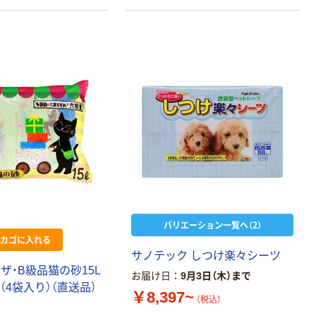
バリエーション一覧へ（2）
カゴに入れる
サ
ノ
テ
ッ
ク
し
つ
け
楽
々
シ
ー
ツ
ザ
・
B
級
品
猫
の
砂
1
5
L
お届け日
9月3日（木）まで
（
4
袋
入
り
）
（
直
送
品
）
￥8,397~
（税込）