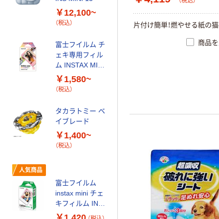
（税込）
スクル 現場のチ
￥12,100~
カラ 厚さ
（税込）
0.22mm 布テー
片
付
け
簡
単
！
燃
や
せ
る
紙
の
猫
￥145~
（税込）
プ
商品を
富士フイルム チ
ェキ専用フィル
オリジナル
ム INSTAX MINI
乾電池 単4
WW2
形 アルカリ乾
￥1,580~
電池 北欧パッ
（税込）
ケージ アスク
￥140~
（税込）
ルオリジナル
タカラトミー ベ
イブレード
オリジナル
￥1,400~
アスクル 「現場
（税込）
のチカラ」 養生
テープ
人気商品
￥358~
（税込）
富士フイルム
instax mini チェ
キフィルム INS
本気プライス
MINI JP1 1パッ
アスクル はたら
￥1,420
（税込）