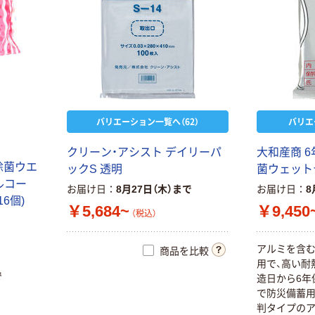
バリエーション一覧へ（62）
バリエ
ク
リ
ー
ン
・
ア
シ
ス
ト
デ
イ
リ
ー
パ
大
和
産
商
6
除
菌
ウ
エ
ッ
ク
S
透
明
菌
ウ
ェ
ッ
ト
ル
コ
ー
お届け日
8月27日（木）まで
お届け日
8
1
6
個
)
￥5,684~
￥9,450
（税込）
ア
ル
ミ
を
含
商品を比較
用
で
、
高
い
耐
で
造
日
か
ら
6
年
で
防
災
備
蓄
判
タ
イ
プ
の