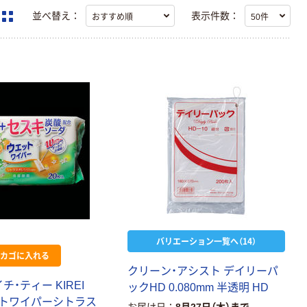
並べ替え：
表示件数：
バリエーション一覧へ（14）
カゴに入れる
ク
リ
ー
ン
・
ア
シ
ス
ト
デ
イ
リ
ー
パ
イ
チ
・
テ
ィ
ー
K
I
R
E
I
ッ
ク
H
D
0
.
0
8
0
m
m
半
透
明
H
D
ト
ワ
イ
パ
ー
シ
ト
ラ
ス