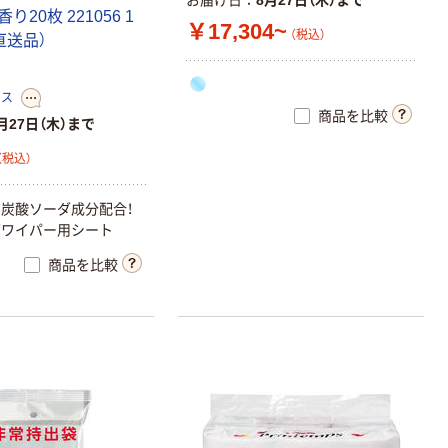
お届け日
8月27日（木）まで
香
り
2
0
枚
2
2
1
0
5
6
1
￥17,304~
（税込）
直
送
品
）
ース
商品を比較
月27日（木）まで
（税込）
キ
炭
酸
ソ
ー
ダ
成
分
配
合
！
グ
ワ
イ
パ
ー
用
シ
ー
ト
商品を比較