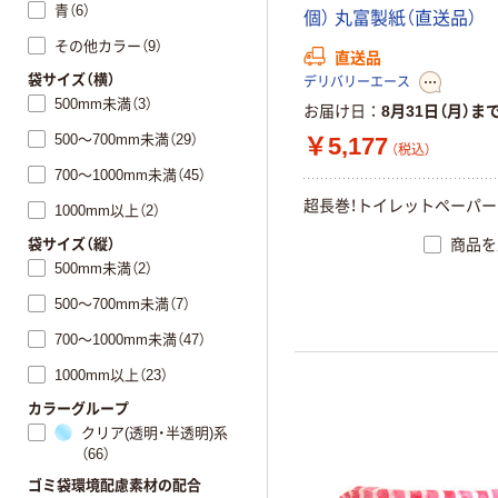
青（6）
個
）
丸
富
製
紙
（
直
送
品
）
その他カラー（9）
直送品
袋サイズ（横）
デリバリーエース
500mm未満（3）
お届け日
8月31日（月）ま
500～700mm未満（29）
￥5,177
（税込）
700～1000mm未満（45）
超
長
巻
！
ト
イ
レ
ッ
ト
ペ
ー
パ
ー
1000mm以上（2）
袋サイズ（縦）
商品を
500mm未満（2）
500～700mm未満（7）
700～1000mm未満（47）
1000mm以上（23）
カラーグループ
クリア(透明・半透明)系
（66）
ゴミ袋環境配慮素材の配合