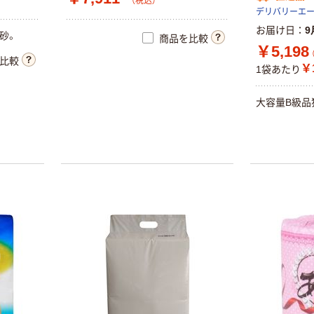
（税込）
ープ 大巻
デリバリーエ
￥12,100~
￥124~
（税込）
お届け日
9
（税込）
砂
。
商品を比較
￥5,198
比較
富士フイルム チ
本気プライス
￥1
1袋あたり
ェキ専用フィル
アスクル トイ
ム INSTAX MINI
レのおそうじシ
大
容
量
B
級
品
WW2
ート 大王製紙
￥1,580~
共同企画 トイ
（税込）
￥330~
（税込）
レクリーナー
トイレシート
タカラトミー ベ
オリジナル
本気プライス
イブレード
アスクル フラッ
￥1,400~
トファイル エコ
（税込）
ノミータイプ
A4タテ(コクヨ
￥115~
（税込）
人気商品
製造）
富士フイルム
instax mini チェ
本気プライス
キフィルム INS
トイレットペー
MINI JP1 1パッ
パー シングル
￥1,420
（税込）