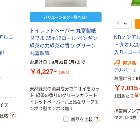
バリエーション一覧へ（2）
ト
イ
レ
ッ
ト
ペ
ー
パ
ー
丸
富
製
紙
ア
ル
コ
N
B
ノ
ン
ア
ダ
ブ
ル
3
5
m
1
2
ロ
ー
ル
ペ
ン
ギ
ン
ト
タ
オ
ル
2
0
緑
茶
の
力
緑
茶
の
香
り
グ
リ
ー
ン
品
）
入
り
）
コ
ー
丸
富
製
紙
お届け日
8月31日（月）まで
直送品
￥4,227~
デリバリーエ
（税込）
で
お届け日
8
￥7,015
天
然
緑
茶
の
消
臭
成
分
で
ニ
オ
イ
を
カ
ッ
ト
！
緑
茶
の
香
り
の
グ
リ
ー
ン
カ
ラ
ー
ト
￥1
1個あたり
イ
レ
ッ
ト
ペ
ー
パ
ー
。
上
品
な
リ
ー
フ
エ
イ
プ
ン
ボ
ス
型
エ
ン
ボ
ス
加
工
。
携
帯
用
ノ
ン
比較
タ
オ
ル
2
0
枚
商品を比較