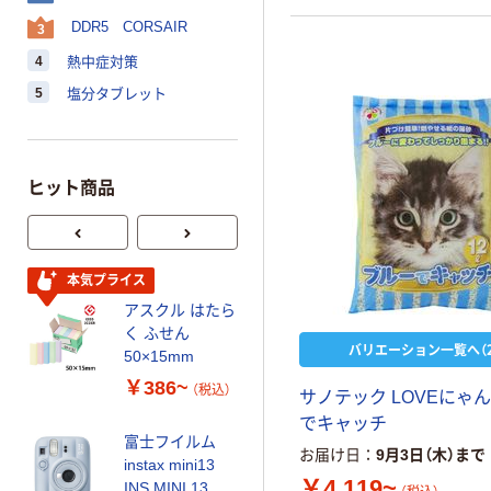
DDR5 CORSAIR
3
4
熱中症対策
5
塩分タブレット
ヒット商品
本気プライス
オリジナル
アスクル はたら
乾電池 単3
く ふせん
形 アルカリ乾
バリエーション一覧へ（2
50×15mm
電池 北欧パッ
ケージ アスク
￥386~
￥140~
（税込）
（税込）
サ
ノ
テ
ッ
ク
L
O
V
E
に
ゃ
ん
ルオリジナル
で
キ
ャ
ッ
チ
富士フイルム
本気プライス
お届け日
9月3日（木）まで
instax mini13
【ガムテープ】ア
￥4,119~
INS MINI 13