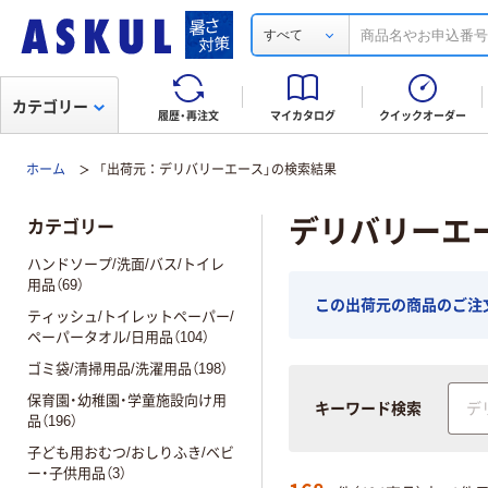
すべて
カテゴリー
履歴・再注文
マイカタログ
クイックオーダー
ホーム
「出荷元：デリバリーエース」の検索結果
デリバリーエ
カテゴリー
ハンドソープ/洗面/バス/トイレ
用品（69）
この出荷元の商品のご注文合
ティッシュ/トイレットペーパー/
ペーパータオル/日用品（104）
ゴミ袋/清掃用品/洗濯用品（198）
保育園・幼稚園・学童施設向け用
キーワード検索
品（196）
子ども用おむつ/おしりふき/ベビ
ー・子供用品（3）