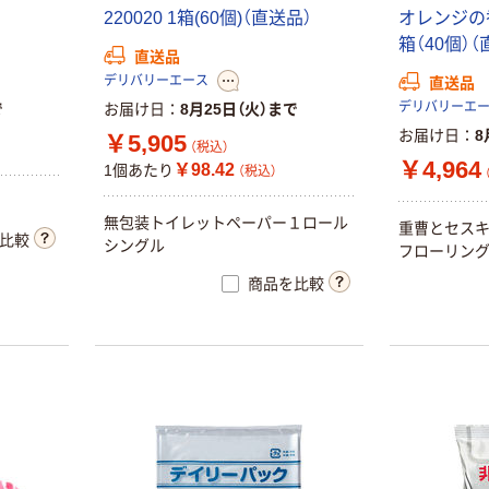
2
2
0
0
2
0
1
箱
(
6
0
個
)
（
直
送
品
）
オ
レ
ン
ジ
の
箱
（
4
0
個
）
（
直送品
デリバリーエース
直送品
デリバリーエ
で
お届け日
8月25日（火）まで
お届け日
8
￥5,905
（税込）
￥4,964
￥98.42
1個あたり
（税込）
無
包
装
ト
イ
レ
ッ
ト
ペ
ー
パ
ー
１
ロ
ー
ル
重
曹
と
セ
ス
比較
シ
ン
グ
ル
フ
ロ
ー
リ
ン
商品を比較