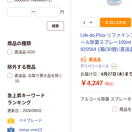
80000円～99999円（1）
〜
円
カゴに入れる
検索
L
i
f
e
-
d
o
.
P
l
u
s
リ
フ
ァ
イ
ン
ー
ル
除
菌
ス
プ
レ
ー
1
0
0
m
l
商品の種類
9
2
0
5
6
4
1
箱
(
3
0
個
)
（
直
送
直送品（424）
直送品
デリバリーエース
除外する商品
お届け日
8月27日（木）ま
直送品、お取り寄せ品を除く
（0）
￥4,247
（税込）
急上昇キーワード
ア
ル
コ
ー
ル
除
菌
ス
プ
レ
ー
タ
ランキング
商品を
更新日：2026/08/02
ベイブレード
1
instax mini13
2