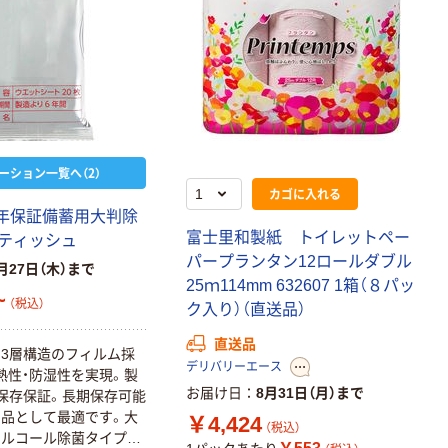
ーション一覧へ（2）
カゴに入れる
年
保
証
備
蓄
用
大
判
除
富
士
里
和
製
紙
ト
イ
レ
ッ
ト
ペ
ー
テ
ィ
ッ
シ
ュ
パ
ー
プ
ラ
ン
タ
ン
1
2
ロ
ー
ル
ダ
ブ
ル
月27日（木）まで
2
5
ｍ
1
1
4
m
m
6
3
2
6
0
7
1
箱
（
８
パ
ッ
~
（税込）
ク
入
り
）
（
直
送
品
）
直送品
む
3
層
構
造
の
フ
ィ
ル
ム
採
デリバリーエース
熱
性
・
防
湿
性
を
実
現
。
製
お届け日
8月31日（月）まで
保
存
保
証
。
長
期
保
存
可
能
用
品
と
し
て
最
適
で
す
。
大
￥4,424
（税込）
ア
ル
コ
ー
ル
除
菌
タ
イ
プ
に