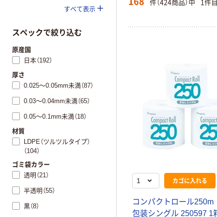
168
件（424商品）中
1件
すべて表示
スペックで絞り込む
原産国
日本（192）
厚さ
0.025～0.05mm未満（87）
0.03～0.04mm未満（65）
0.05～0.1mm未満（18）
材質
LDPE（ツルツルタイプ）
（104）
ゴミ袋カラー
透明（21）
カゴに入れる
半透明（55）
コ
ン
パ
ク
ト
ロ
ー
ル
2
5
0
m
黒（8）
包
装
シ
ン
グ
ル
2
5
0
5
9
7
1