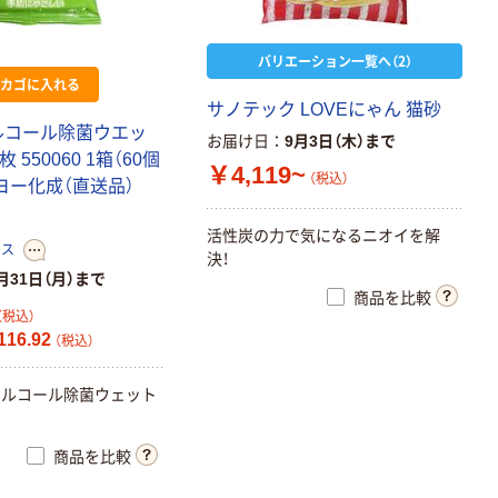
バリエーション一覧へ（2）
カゴに入れる
サ
ノ
テ
ッ
ク
L
O
V
E
に
ゃ
ん
猫
砂
ル
コ
ー
ル
除
菌
ウ
エ
ッ
お届け日
9月3日（木）まで
枚
5
5
0
0
6
0
1
箱
（
6
0
個
￥4,119~
（税込）
ヨ
ー
化
成
（
直
送
品
）
活
性
炭
の
力
で
気
に
な
る
ニ
オ
イ
を
解
ース
決
！
月31日（月）まで
商品を比較
（税込）
16.92
（税込）
ア
ル
コ
ー
ル
除
菌
ウ
ェ
ッ
ト
商品を比較