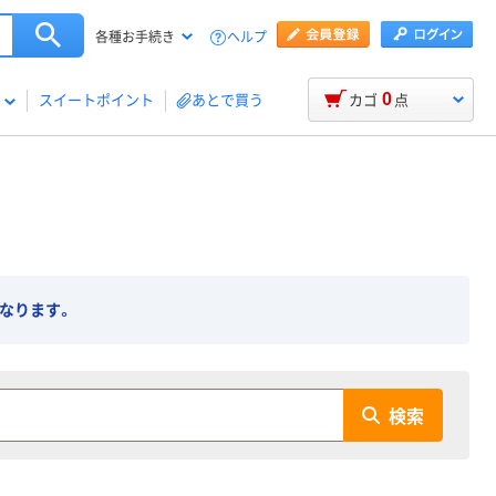
ヘルプ
各種お手続き
0
スイートポイント
あとで買う
カゴ
点
になります。
検索