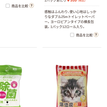
￥553
1パックあたり
（税込）
商品を比較
感
触
は
ふ
ん
わ
り
、
使
い
心
地
は
し
っ
か
り
な
ダ
ブ
ル
2
5
m
ト
イ
レ
ッ
ト
ペ
ー
パ
ー
。
ヨ
ー
ロ
ピ
ア
ン
タ
イ
プ
の
横
長
包
装
。
1
パ
ッ
ク
1
2
ロ
ー
ル
入
り
。
商品を比較