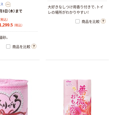
ース
大
好
き
な
し
つ
け
用
香
り
付
き
で
、
ト
イ
月3日（木）まで
レ
の
場
所
が
わ
か
り
や
す
い
！
（税込）
商品を比較
,299.5
（税込）
猫
砂
。
商品を比較