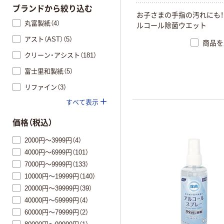
ブランドから絞り込む
お
子
さ
ま
の
手
指
の
汚
れ
に
も
！
丸富製紙（4）
ル
コ
ー
ル
除
菌
ウ
エ
ッ
ト
アスト（AST）（5）
商品を
クリーン・アシスト（181）
富士里和製紙（5）
リファイン（3）
すべて表示
価格（税込）
2000円～3999円（4）
4000円～6999円（101）
7000円～9999円（133）
10000円～19999円（140）
20000円～39999円（39）
40000円～59999円（4）
60000円～79999円（2）