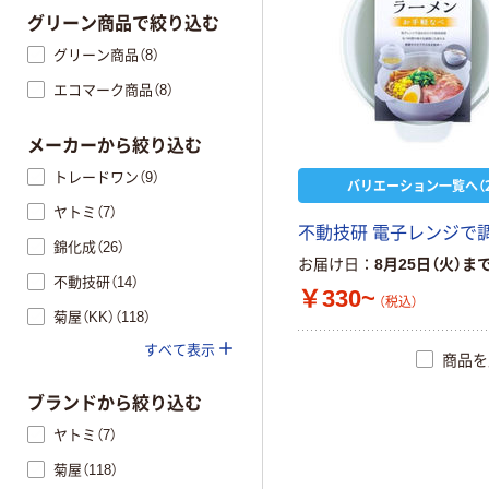
グリーン商品で絞り込む
グリーン商品（8）
エコマーク商品（8）
メーカーから絞り込む
トレードワン（9）
バリエーション一覧へ（2
ヤトミ（7）
不
動
技
研
電
子
レ
ン
ジ
で
錦化成（26）
お届け日
8月25日（火）ま
不動技研（14）
￥330~
（税込）
菊屋（KK）（118）
すべて表示
商品を
ブランドから絞り込む
ヤトミ（7）
菊屋（118）