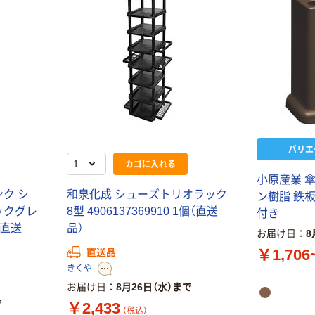
バリエ
カゴに入れる
小
原
産
業
ン
ク
シ
和
泉
化
成
シ
ュ
ー
ズ
ト
リ
オ
ラ
ッ
ク
ン
樹
脂
鉄
ッ
ク
グ
レ
8
型
4
9
0
6
1
3
7
3
6
9
9
1
0
1
個
（
直
送
付
き
直
送
品
）
お届け日
8
￥1,706
直送品
きくや
お届け日
8月26日（水）まで
で
￥2,433
（税込）