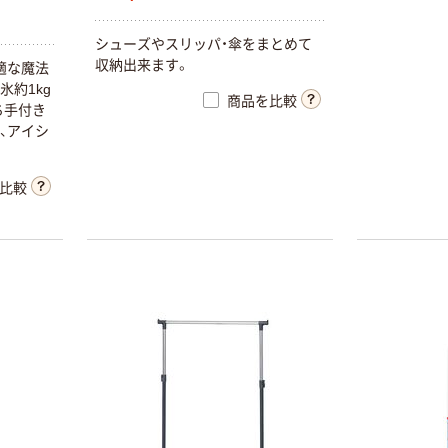
シ
ュ
ー
ズ
や
ス
リ
ッ
パ
・
傘
を
ま
と
め
て
収
納
出
来
ま
す
。
適
な
魔
法
氷
約
1
k
g
商品を比較
ち
手
付
き
、
ア
イ
シ
比較