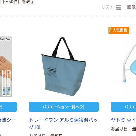
件目〜50件目を表示
リスト
画像
人気商品
）
バリエーション一覧へ（2）
バリエ
断
熱
シ
ー
ト
レ
ー
ド
ワ
ン
ア
ル
ミ
保
冷
温
バ
ッ
ヤ
ト
ミ
豆
グ
1
0
L
お届け日