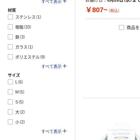
お届け日
8月26日（水）ま
すべて表示
￥807~
材質
（税込）
ステンレス（1）
樹脂（33）
商品を
鉄（3）
ガラス（1）
ポリエステル（9）
すべて表示
サイズ
L（6）
M（5）
S（5）
大（2）
小（2）
すべて表示