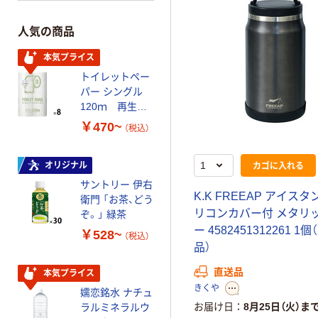
人気の商品
本気プライス
トイレットペー
パー シングル
120ｍ 再生紙
100% 6ロール
￥470~
（税込）
リサイクル100
芯あり FSC認
カゴに入れる
証
オリジナル
サントリー 伊右
K
.
K
F
R
E
E
A
P
ア
イ
ス
タ
衛門 「お茶、どう
リ
コ
ン
カ
バ
ー
付
メ
タ
リ
ぞ。」 緑茶
ー
4
5
8
2
4
5
1
3
1
2
2
6
1
1
個
（
￥528~
（税込）
品
）
直送品
本気プライス
きくや
嬬恋銘水 ナチュ
お届け日
8月25日（火）ま
ラルミネラルウ