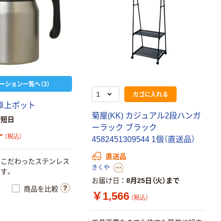
ーション一覧へ（3）
カゴに入れる
卓
上
ポ
ッ
ト
菊
屋
(
K
K
)
カ
ジ
ュ
ア
ル
2
段
ハ
ン
ガ
最短日
ー
ラ
ッ
ク
ブ
ラ
ッ
ク
~
（税込）
4
5
8
2
4
5
1
3
0
9
5
4
4
1
個
（
直
送
品
）
直送品
ん
こ
だ
わ
っ
た
ス
テ
ン
レ
ス
きくや
で
す
。
お届け日
8月25日（火）まで
商品を比較
￥1,566
（税込）