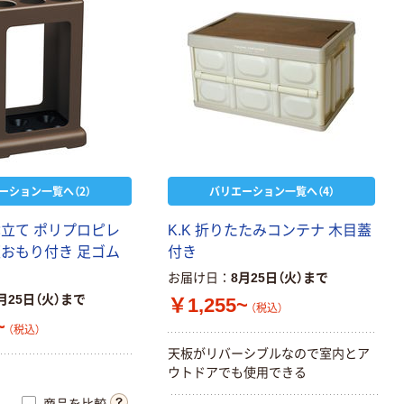
ーション一覧へ（2）
バリエーション一覧へ（4）
傘
立
て
ポ
リ
プ
ロ
ピ
レ
K
.
K
折
り
た
た
み
コ
ン
テ
ナ
木
目
蓋
板
お
も
り
付
き
足
ゴ
ム
付
き
お届け日
8月25日（火）まで
月25日（火）まで
￥1,255~
（税込）
~
（税込）
天
板
が
リ
バ
ー
シ
ブ
ル
な
の
で
室
内
と
ア
ウ
ト
ド
ア
で
も
使
用
で
き
る
商品を比較