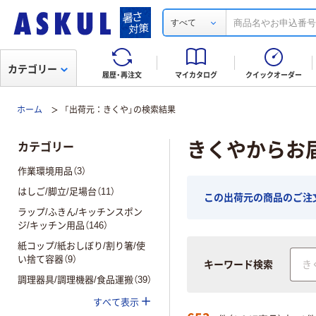
すべて
カテゴリー
履歴・再注文
マイカタログ
クイックオーダー
ホーム
「出荷元：きくや」の検索結果
きくやからお
カテゴリー
作業環境用品（3）
はしご/脚立/足場台（11）
この出荷元の商品のご注文
ラップ/ふきん/キッチンスポン
ジ/キッチン用品（146）
紙コップ/紙おしぼり/割り箸/使
い捨て容器（9）
キーワード検索
調理器具/調理機器/食品運搬（39）
すべて表示