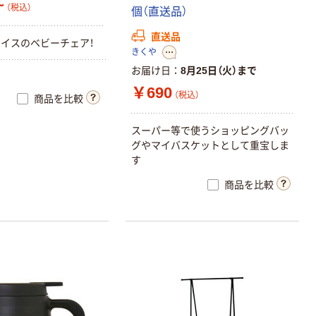
~
（税込）
個
（
直
送
品
）
直送品
ェ
イ
ス
の
ベ
ビ
ー
チ
ェ
ア
！
きくや
お届け日
8月25日（火）まで
￥690
（税込）
商品を比較
ス
ー
パ
ー
等
で
使
う
シ
ョ
ッ
ピ
ン
グ
バ
ッ
グ
や
マ
イ
バ
ス
ケ
ッ
ト
と
し
て
重
宝
し
ま
す
商品を比較