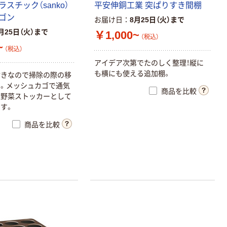
ラ
ス
チ
ッ
ク
（
s
a
n
k
o
）
平
安
伸
銅
工
業
突
ぱ
り
す
き
間
棚
ゴ
ン
お届け日
8月25日（火）まで
月25日（火）まで
￥1,000~
（税込）
~
（税込）
ア
イ
デ
ア
次
第
で
た
の
し
く
整
理
！
縦
に
も
横
に
も
使
え
る
追
加
棚
。
付
き
な
の
で
掃
除
の
際
の
移
す
。
メ
ッ
シ
ュ
カ
ゴ
で
通
気
商品を比較
で
野
菜
ス
ト
ッ
カ
ー
と
し
て
ま
す
。
商品を比較