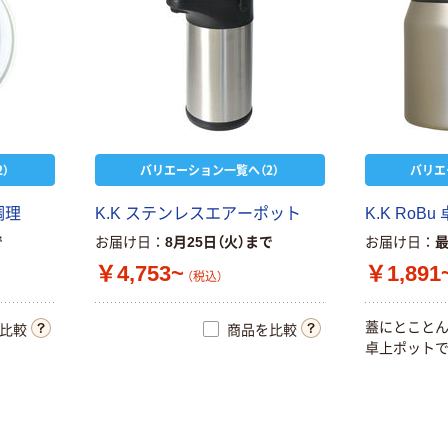
）
バリエーション一覧へ（2）
バリエ
調
理
K
.
K
ス
テ
ン
レ
ス
エ
ア
ー
ポ
ッ
ト
K
.
K
R
o
B
u
で
お届け日
8月25日（火）まで
お届け日
￥4,753~
￥1,891
（税込）
蓋
に
と
こ
と
比較
商品を比較
卓
上
ポ
ッ
ト