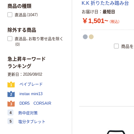
K
.
K
折
り
た
た
み
踏
み
台
商品の種類
お届け日
最短日
直送品（1047）
￥1,501~
（税込）
除外する商品
直送品、お取り寄せ品を除く
（0）
商品を
急上昇キーワード
ランキング
更新日：2026/08/02
ベイブレード
1
instax mini13
2
DDR5 CORSAIR
3
4
熱中症対策
5
塩分タブレット