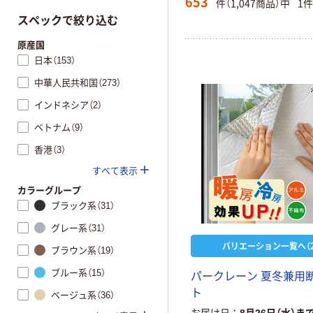
653
件（1,047商品）中
1
スペックで絞り込む
原産国
日本（153）
中華人民共和国（273）
インドネシア（2）
ベトナム（9）
香港（3）
すべて表示
カラーグループ
ブラック系（31）
グレー系（31）
バリエーション一覧へ（2
ブラウン系（19）
ブルー系（15）
パ
ー
ク
レ
ー
ン
夏
冬
兼
用
ト
ベージュ系（36）