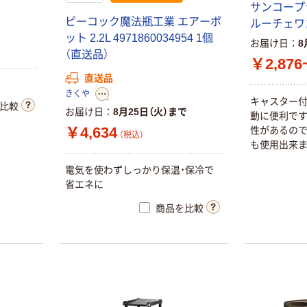
サ
ン
コ
ー
プ
ピ
ー
コ
ッ
ク
魔
法
瓶
工
業
エ
ア
ー
ポ
ル
ー
チ
ェ
ワ
ッ
ト
2
.
2
L
4
9
7
1
8
6
0
0
3
4
9
5
4
1
個
お届け日
8
（
直
送
品
）
￥2,876
直送品
きくや
キ
ャ
ス
タ
ー
比較
お届け日
8月25日（火）まで
動
に
便
利
で
￥4,634
性
が
あ
る
の
（税込）
も
使
用
出
来
電
気
を
使
わ
ず
し
っ
か
り
保
温
・
保
冷
で
省
エ
ネ
に
商品を比較