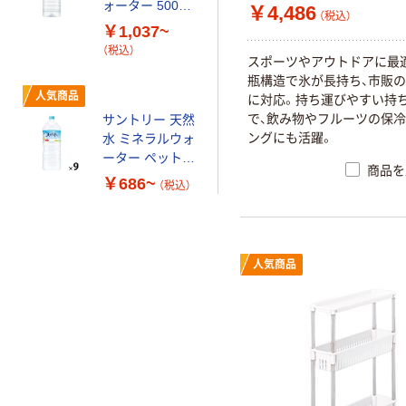
ォーター 500ml
￥4,486
（税込）
キャップシール
￥1,037~
付き／2Lラベル
（税込）
ス
ポ
ー
ツ
や
ア
ウ
ト
ド
ア
に
最
レス 10本
瓶
構
造
で
氷
が
長
持
ち
、
市
販
の
人気商品
に
対
応
。
持
ち
運
び
や
す
い
持
で
、
飲
み
物
や
フ
ル
ー
ツ
の
保
冷
サントリー 天然
ン
グ
に
も
活
躍
。
水 ミネラルウォ
ーター ペットボ
商品を
トル
￥686~
（税込）
人気商品