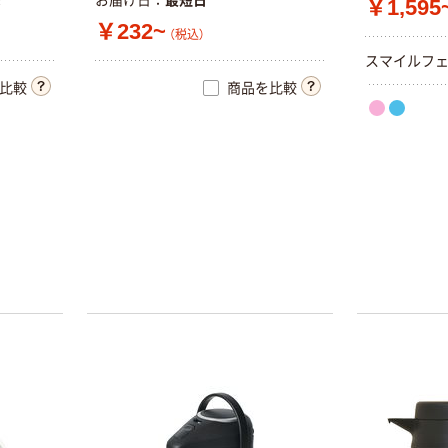
で
お届け日
最短日
￥1,595
￥232~
（税込）
ス
マ
イ
ル
フ
比較
商品を比較