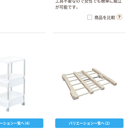
工
具
不
要
な
の
で
女
性
で
も
簡
単
に
組
立
が
可
能
で
す
。
商品を比較
ーション一覧へ（4）
バリエーション一覧へ（2）