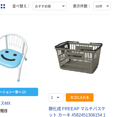
並べ替え：
表示件数：
ーション一覧へ（2）
カゴに入れる
イ
ス
M
X
錦
化
成
F
R
E
E
A
P
マ
ル
チ
バ
ス
ケ
最短日
ッ
ト
カ
ー
キ
4
5
8
2
4
5
1
3
0
6
1
5
4
1