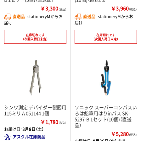
￥3,300
￥3,960
（税込）
（税込）
直送品
stationeryMからお
直送品
stationeryMからお
届け
届け
在庫切れです
在庫切れです
（次回入荷日未定）
（次回入荷日未定）
シンワ測定 デバイダー製図用
ソニック スーパーコンパスい
115ミリ A 051144 1個
ろは鉛筆用はりinパス SK-
5297-B 1セット(10個)（直送
￥1,780
（税込）
品）
お届け日：
8月8日（土）
￥5,280
（税込）
アスクル在庫商品
お届け日：
8月26日（水）まで