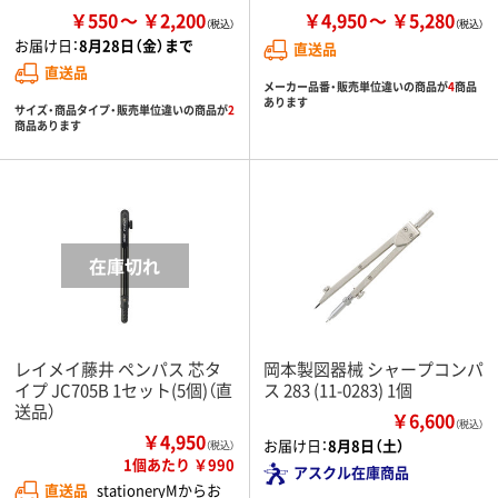
￥550
￥2,200
￥4,950
￥5,280
お届け日：
8月28日（金）まで
直送品
直送品
メーカー品番・販売単位違いの商品が
4
商品
あります
サイズ・商品タイプ・販売単位違いの商品が
2
商品あります
レイメイ藤井 ペンパス 芯タ
岡本製図器械 シャープコンパ
イプ JC705B 1セット(5個)（直
ス 283 (11-0283) 1個
送品）
￥6,600
（税込）
￥4,950
お届け日：
8月8日（土）
（税込）
1個あたり ￥990
アスクル在庫商品
直送品
stationeryMからお