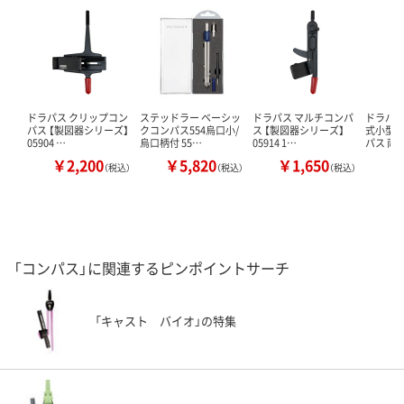
ドラパス クリップコン
ステッドラー ベーシッ
ドラパス マルチコンパ
ドラパス D
パス 【製図器シリーズ】
クコンパス554烏口小/
ス 【製図器シリーズ】
式小型
05904 …
烏口柄付 55…
05914 1…
パス 両
￥2,200
￥5,820
￥1,650
￥
（税込）
（税込）
（税込）
「コンパス」に関連するピンポイントサーチ
「キャスト バイオ」の特集