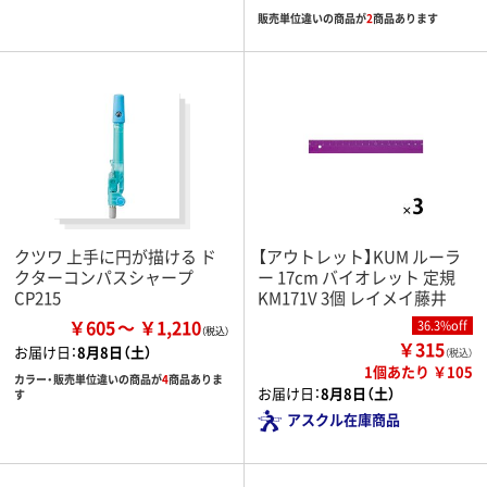
販売単位違いの商品が
2
商品あります
クツワ 上手に円が描ける ド
【アウトレット】KUM ルーラ
クターコンパスシャープ
ー 17cm バイオレット 定規
CP215
KM171V 3個 レイメイ藤井
￥605
￥1,210
36.3%off
￥315
お届け日：
8月8日（土）
（税込）
1個あたり ￥105
カラー・販売単位違いの商品が
4
商品ありま
お届け日：
8月8日（土）
す
アスクル在庫商品