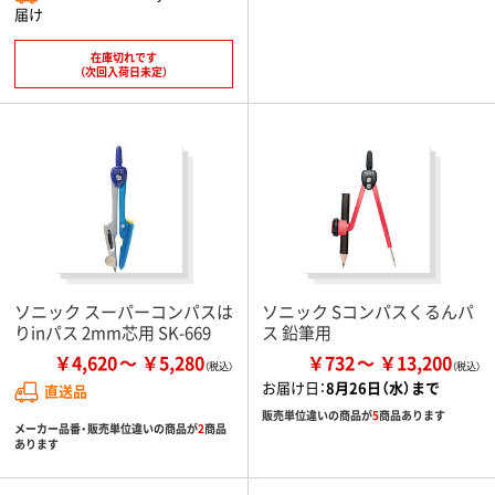
届け
在庫切れです
（次回入荷日未定）
ソニック スーパーコンパスは
ソニック Sコンパスくるんパ
りinパス 2mm芯用 SK-669
ス 鉛筆用
￥4,620
￥5,280
￥732
￥13,200
お届け日：
8月26日（水）まで
直送品
販売単位違いの商品が
5
商品あります
メーカー品番・販売単位違いの商品が
2
商品
あります