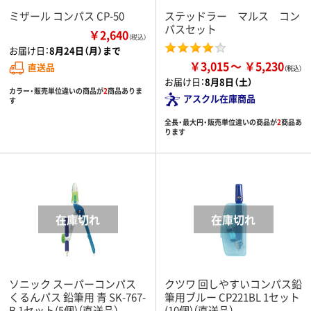
ミザール コンパス CP-50
ステッドラー マルス コン
パスセット
￥2,640
（税込）
お届け日：
8月24日（月）まで
￥3,015
￥5,230
直送品
お届け日：
8月8日（土）
カラー・販売単位違いの商品が
2
商品ありま
アスクル在庫商品
す
全長・最大円・販売単位違いの商品が
2
商品あ
ります
ソニック スーパーコンパス
クツワ 回しやすいコンパス鉛
くるんパス 鉛筆用 青 SK-767-
筆用ブルー CP221BL 1セット
B 1セット(5個)（直送品）
(10個)（直送品）