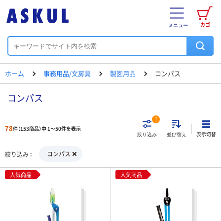
カゴ
メニュー
ホーム
事務用品/文房具
製図用品
コンパス
コンパス
1
78
件（153商品）中 1～50件を表示
表示切替
絞り込み
並び替え
コンパス
絞り込み
人気商品
人気商品