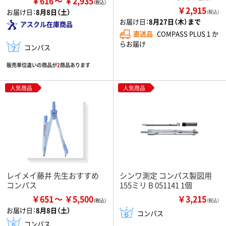
￥616
￥2,935
￥2,915
お届け日：
8月8日（土）
（税込）
お届け日：
8月27日（木）まで
アスクル在庫商品
直送品
COMPASS PLUS１か
らお届け
コンパス
販売単位違いの商品が
2
商品あります
人気商品
人気商品
レイメイ藤井 先生おすすめ
シンワ測定 コンパス製図用
コンパス
155ミリ B 051141 1個
￥651
￥5,500
￥3,215
（税込）
お届け日：
8月8日（土）
コンパス
コンパス