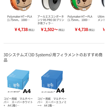
Polymaker HTーPLA
アールエスコンポーネ
Polymaker HTーPLA
Ultima
(1.75mm， 1000…
ンツ RS PRO 3Dプリン
(1.75mm， 1000…
メント PL
タ用フィラ…
￥4,738
￥2,502～
￥4,738
￥1
（税込）
（税込）
（税込）
3Dシステムズ（3D Systems）用フィラメントのおすすめ商
品
コピー用紙 マルチペー
コピー用紙 マルチペー
パー スーパーホワイト
パー スーパーエコノミ
+ A4 1箱（…
ー+ A4 1箱…