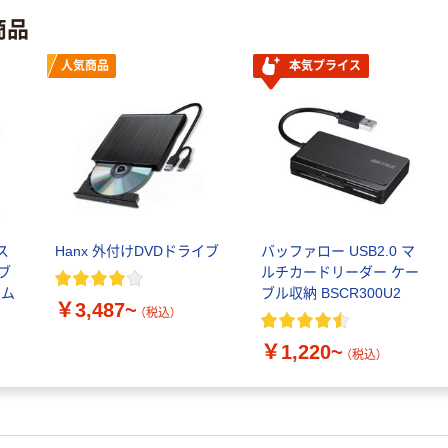
商品
人気商品
本気プライス
ス
Hanx 外付けDVDドライブ
バッファロー USB2.0 マ
ブ
ルチカードリーダー ケー
コム
ブル収納 BSCR300U2
￥3,487~
（税込）
￥1,220~
（税込）