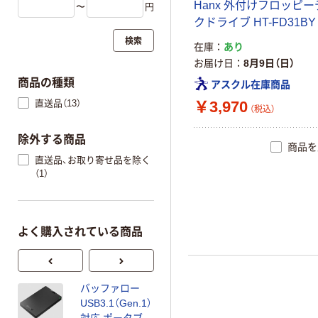
Hanx 外付けフロッピ
〜
円
クドライブ HT-FD31BY
検索
在庫
あり
お届け日
8月9日（日）
商品の種類
アスクル在庫商品
直送品（13）
￥3,970
（税込）
除外する商品
商品を
直送品、お取り寄せ品を除く
（1）
よく購入されている商品
バッファロー
バッファロー
USB3.1（Gen.1）
USB3.1（Gen.1）
対応 ポータブル
対応 耐衝撃ポー