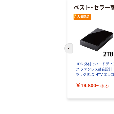
ベスト・セラー
人気商品
前のスライドへ
タブル デ
HDD 外付けハードディ
 耐衝撃
ク ファンレス静音設計 
0GB/1T
ラック ELD-HTV エレ
￥19,800~
（税込）
込）