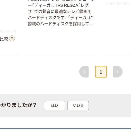
外付けSSD 1TB
ー「ディーガ」、TVS REGZA「レグ
USB-A キャップ
ザ」での録音に最適なテレビ録画用
式 ポータブル
ハードディスクです。「ディーガ」に
USB3.2 小型 黒
搭載のハードディスクを採用してお
￥22,350
ESD-
り、Panasonic様推奨モデルのため安
（税込）
ERC1000GBK
心してご使用いただけます。また24
比較
エレコム 1個（直
カゴへ
時間連続録画、4K録画にも対応して
送品）
います。さらに国内トップクラスの
静かさを誇る超静音構造を採用。録
ICカードリーダ
画中も全く音が気にならないのでど
ライタ 電子車検
のお部屋でも快適にご使用いただけ
前へ
次へ
証/マイナンバー
1
ます。
カード/マイナ免
￥4,038~
許証/HPKIカー
（税込）
ド ADR-MNICU
サンワサプライ
つかりましたか？
はい
いいえ