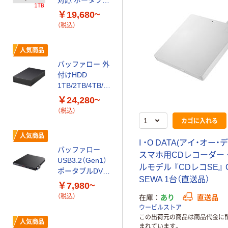
ラ
HDD ブラック
タブルHDD ブラ
￥19,680~
￥22,680~
ック
（税込）
（税込）
人気商品
人気商品
バッファロー 外
アイ・オー・デー
付けHDD
タ機器 USB
1TB/2TB/4TB/6
5Gbps 対応 ポ
TB/8TB
ータブルHDD
￥24,280~
￥27,720
B
USB3.2(Gen.1)
TV録画対応 4TB
（税込）
（税込）
-
HD-LEシリーズ
ブラック HDPH-
カゴに入れる
UTV4DK 1台
カゴへ
人気商品
I ・O DATA(アイ・オー・
バッファロー
スマホ用CDレコーダー
USB3.2（Gen1）
ルモデル 『CDレコSE』 
ポータブルDVD
SEWA 1台（直送品）
ドライブ
￥7,980~
（税込）
在庫
あり
直送品
ウービルストア
この出荷元の商品は商品代金に
人気商品
まれています。