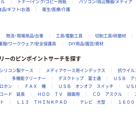
イル
トナー/インク/コピー用紙
パソコン/周辺機器/メディア
食品/ギフト/お酒
衛生/医療/介護
物流・現場用品/台車
工具/電動工具
切削工具/研磨材
業服/ワークウェア/安全保護具
DIY用品/園芸/資材
リーのピンポイントサーチを探す
シリコン製ケース
メディアケース用インデックス
抗ウイル
多機能クリーナー
デスクトップ 富士通
ＵＳＢ ア
ロホン
ＦＡＸ 機
ＵＳＢ オンオフ スイッチ
ＵＳ
コード 延長
ＨＤＤ ＴＶ 録画用
ＣＤ アスクル
ト
Ｌ１３ ＴＨＩＮＫＰＡＤ
テレビ 大型
１６００