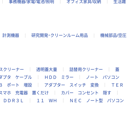
事務機器/家電/電池/照明
オフィス家具/収納
生活雑
計測機器
研究開発・クリーンルーム用品
機械部品/空圧
スクリーナー
透明蓋大量
詰替用クリーナー
蓋
ダプタ ケーブル
ＨＤＤ ミラー
ノート パソコン
Ｂ ポート 増設
アダプター スイッチ 変換
ＴＥＲ
スマホ 充電器 置くだけ
カバー コンセント 隠す
 ＤＤＲ３Ｌ
１１ ＷＨ
ＮＥＣ ノート型 パソコン