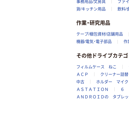
事務用品/文房具
ファ
貨/キッチン用品
飲料/
作業・研究用品
テープ/梱包資材/店舗用品
機器/電気・電子部品
作
その他ドライブカテゴ
フィルムケース ねこ
ＡＣＰ
クリーナー詰替
中古
ホルダー マイク
ＡＳＴＡＴＩＯＮ
６ 
ＡＮＤＲＯＩＤの タブレッ