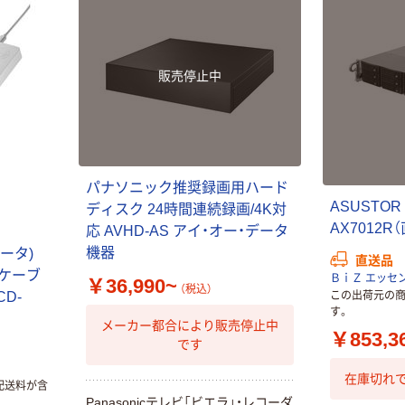
HDD ブラック
￥19,680~
（税込）
販売停止中
人気商品
バッファロー 外
付けHDD
1TB/2TB/4TB/6
TB/8TB
￥24,280~
パナソニック推奨録画用ハード
USB3.2(Gen.1)
（税込）
ASUSTOR 
HD-LEシリーズ
ディスク 24時間連続録画/4K対
AX7012R
応 AVHD-AS アイ・オー・データ
人気商品
機器
データ)
直送品
バッファロー
 ケーブ
ＢｉＺ エッセ
￥36,990~
USB3.2（Gen1）
（税込）
CD-
この出荷元の
ポータブルDVD
す。
ドライブ
メーカー都合により販売停止中
￥7,980~
￥853,3
です
（税込）
在庫切れで
配送料が含
人気商品
Panasonicテレビ「ビエラ」・レコーダ