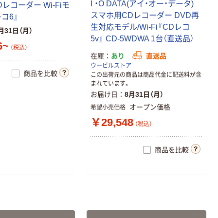
I ・O DATA(アイ・オー・データ)
レコーダー Wi-Fiモ
スマホ用CDレコーダー DVD再
レコ6』
生対応モデル/Wi-Fi『CDレコ
月31日（月）
5v』 CD-5WDWA 1台（直送品）
6~
（税込）
在庫
あり
直送品
ウービルストア
商品を比較
この出荷元の商品は商品代金に配送料が含
まれています。
お届け日
8月31日（月）
オープン価格
希望小売価格
￥29,548
（税込）
商品を比較