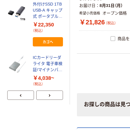
外付けSSD 1TB
お届け日
8月31日（月）
USB-A キャップ
オープン価格
希望小売価格
式 ポータブル
￥21,826
USB3.2 小型 黒
（税込）
￥22,350
ESD-
（税込）
ERC1000GBK
商品を
エレコム 1個（直
カゴへ
送品）
ICカードリーダ
ライタ 電子車検
証/マイナンバー
カード/マイナ免
￥4,038~
許証/HPKIカー
（税込）
ド ADR-MNICU
サンワサプライ
お探しの商品は見