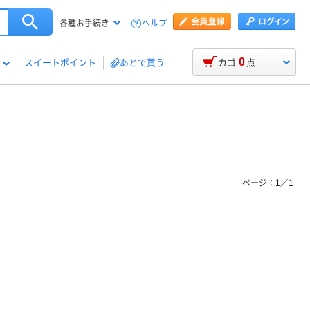
ヘルプ
各種お手続き
0
スイートポイント
あとで買う
カゴ
点
ページ：
1
／
1