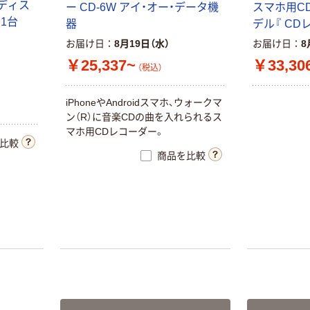
ーディス
ー CD-6W アイ・オー・データ機
スマホ用CD
 1台
器
デル『 CD
お届け日
8月19日（水）
お届け日
8
￥25,337~
￥33,30
（税込）
iPhoneやAndroidスマホ、ウォークマ
ン（R）に音楽CDの曲を入れられるス
マホ用CDレコーダー。
比較
商品を比較
バッファロー
USB3.1（Gen.1）
対応 ポータブル