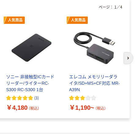
ページ：
1
／
4
人気商品
人気商品
次の
ソニー 非接触型ICカード
エレコム メモリリーダラ
バ
リーダー/ライターRC-
イタ/SD+MS+CF対応 MR-
ル
S300 RC-S300 1台
A39N
タ
B
(
3
)
￥
￥4,180
￥1,190~
（税込）
（税込）