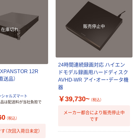
販売停止中
在庫切れ
24時間連続録画対応 ハイエン
XPANSTOR 12R
ドモデル録画用ハードディスク
（直送品）
AVHD-WR アイ・オー・データ機
器
ンシャルズマート
￥39,730~
（税込）
商品は配送料が当社負担で
メーカー都合により販売停止中
60
（税込）
です
す（次回入荷日未定）