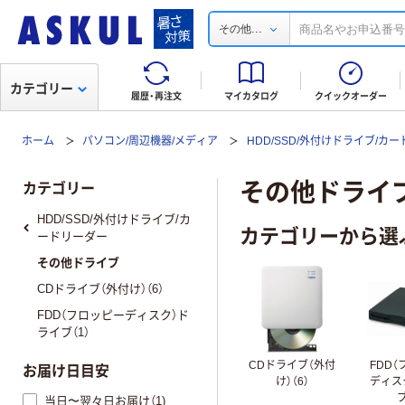
...
その他
カテゴリー
履歴・再注文
マイカタログ
クイックオーダー
ホーム
パソコン/周辺機器/メディア
HDD/SSD/外付けドライブ/カ
その他ドライ
カテゴリー
HDD/SSD/外付けドライブ/カ
カテゴリーから選
ードリーダー
その他ドライブ
CDドライブ（外付け）（6）
FDD（フロッピーディスク）ド
ライブ（1）
CDドライブ（外付
FDD
お届け日目安
け）（6）
ディス
ブ
当日〜翌々日お届け（1)