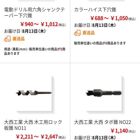
電動ドリル用六角シャンクテ
カラーハイス下穴錐
ーパー下穴錐
￥688
￥1,050
￥940
￥1,012
お届け日：
8月13日（木）
お届け日：
8月13日（木）
直送品
直送品
販売単位違いの商品が
6
商品あります
用途・溝長(mm)・販売単位違いの商品が
5
商
品あります
大西工業 大西 木工用ロック
大西工業 大西 タボ錐 NO22
板錐 NO11
￥1,140
（税込）
￥2,211
￥2,647
お届け日：
8月13日（木）