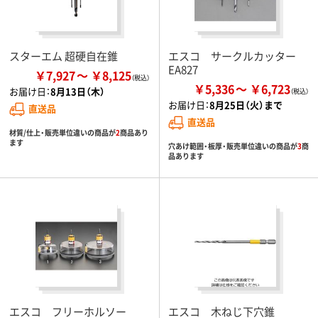
スターエム 超硬自在錐
エスコ サークルカッター
EA827
￥7,927
￥8,125
￥5,336
￥6,723
お届け日：
8月13日（木）
お届け日：
8月25日（火）まで
直送品
直送品
材質/仕上・販売単位違いの商品が
2
商品あり
ます
穴あけ範囲・板厚・販売単位違いの商品が
3
商
品あります
エスコ フリーホルソー
エスコ 木ねじ下穴錐