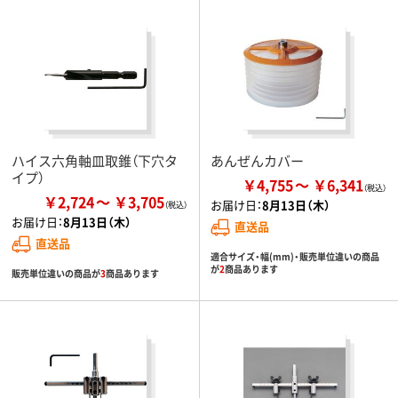
ハイス六角軸皿取錐（下穴タ
あんぜんカバー
イプ）
￥4,755
￥6,341
￥2,724
￥3,705
お届け日：
8月13日（木）
お届け日：
8月13日（木）
直送品
直送品
適合サイズ・幅(mm)・販売単位違いの商品
が
2
商品あります
販売単位違いの商品が
3
商品あります