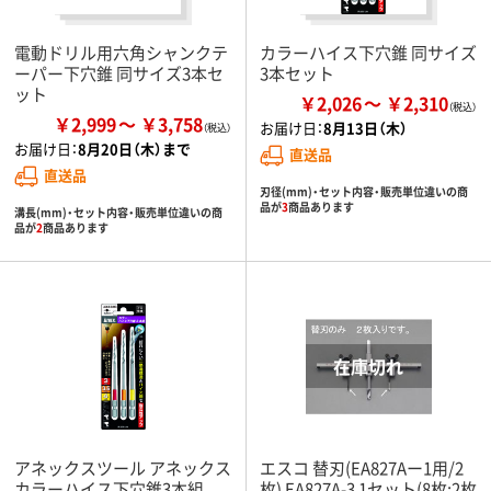
電動ドリル用六角シャンクテ
カラーハイス下穴錐 同サイズ
ーパー下穴錐 同サイズ3本セ
3本セット
ット
￥2,026
￥2,310
￥2,999
￥3,758
お届け日：
8月13日（木）
お届け日：
8月20日（木）まで
直送品
直送品
刃径(mm)・セット内容・販売単位違いの商
品が
3
商品あります
溝長(mm)・セット内容・販売単位違いの商
品が
2
商品あります
アネックスツール アネックス
エスコ 替刃(EA827Aー1用/2
カラーハイス下穴錐3本組
枚) EA827A-3 1セット(8枚:2枚