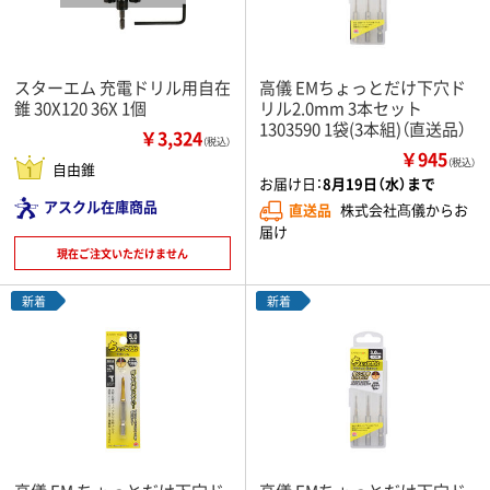
スターエム 充電ドリル用自在
高儀 EMちょっとだけ下穴ド
錐 30X120 36X 1個
リル2.0mm 3本セット
1303590 1袋(3本組)（直送品）
￥3,324
（税込）
￥945
（税込）
自由錐
お届け日：
8月19日（水）まで
アスクル在庫商品
直送品
株式会社髙儀からお
届け
現在ご注文いただけません
新着
新着