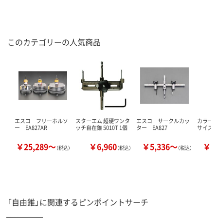
このカテゴリーの人気商品
エスコ フリーホルソ
スターエム 超硬ワンタ
エスコ サークルカッ
カラーハ
ー EA827AR
ッチ自在錐 5010T 1個
ター EA827
サイズ3
￥25,289～
￥6,960
￥5,336～
￥2
（税込）
（税込）
（税込）
「自由錐」に関連するピンポイントサーチ