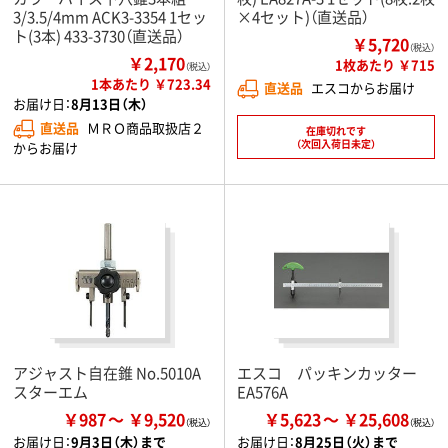
3/3.5/4mm ACK3-3354 1セッ
×4セット)（直送品）
ト(3本) 433-3730（直送品）
￥5,720
（税込）
￥2,170
1枚あたり ￥715
（税込）
1本あたり ￥723.34
直送品
エスコからお届け
お届け日：
8月13日（木）
直送品
ＭＲＯ商品取扱店２
在庫切れです
（次回入荷日未定）
からお届け
アジャスト自在錐 No.5010A
エスコ パッキンカッター
スターエム
EA576A
￥987
￥9,520
￥5,623
￥25,608
お届け日：
9月3日（木）まで
お届け日：
8月25日（火）まで