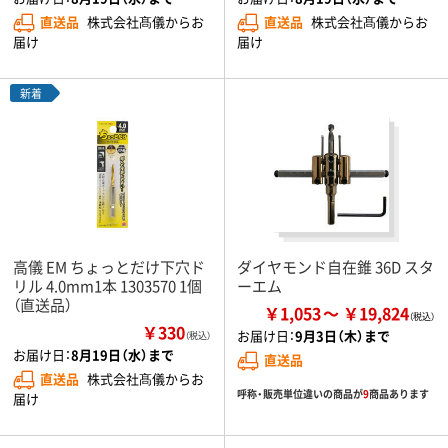
直送品
株式会社髙儀からお
直送品
株式会社髙儀からお
届け
届け
新着
高儀 EM ちょっとだけ下穴ド
ダイヤモンド自在錐 36D スタ
リル 4.0mm1本 1303570 1個
ーエム
（直送品）
￥1,053
￥19,824
￥330
お届け日：
9月3日（木）まで
（税込）
お届け日：
8月19日（水）まで
直送品
直送品
株式会社髙儀からお
呼称・販売単位違いの商品が
9
商品あります
届け