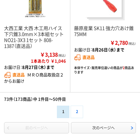
大西工業 大西 木工用ハイス
藤原産業 SK11 強力穴あけ錐
下穴錐3.0mm×3本組セット
75MM
NO21-3X3 1セット 808-
￥2,780
（税込）
1387（直送品）
お届け日：
8月26日（水）まで
￥3,138
（税込）
直送品
1本あたり ￥1,046
お届け日：
8月27日（木）まで
本体サイズ・販売単位違いの商品が
2
商品あ
ります
直送品
ＭＲＯ商品取扱店２
からお届け
73件（173商品）中 1件目～50件目
1
2
前のページへ
次のページへ