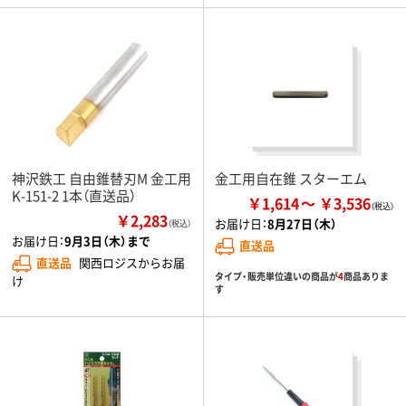
神沢鉄工 自由錐替刃M 金工用
金工用自在錐 スターエム
K-151-2 1本（直送品）
￥1,614
￥3,536
￥2,283
お届け日：
8月27日（木）
（税込）
お届け日：
9月3日（木）まで
直送品
直送品
関西ロジスからお届
タイプ・販売単位違いの商品が
4
商品ありま
け
す