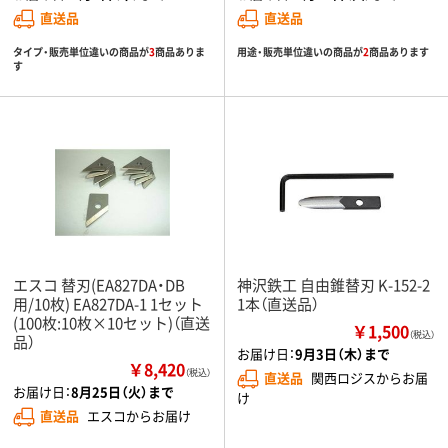
直送品
直送品
タイプ・販売単位違いの商品が
3
商品ありま
用途・販売単位違いの商品が
2
商品あります
す
エスコ 替刃(EA827DA・DB
神沢鉄工 自由錐替刃 K-152-2
用/10枚) EA827DA-1 1セット
1本（直送品）
(100枚:10枚×10セット)（直送
￥1,500
（税込）
品）
お届け日：
9月3日（木）まで
￥8,420
（税込）
直送品
関西ロジスからお届
お届け日：
8月25日（火）まで
け
直送品
エスコからお届け