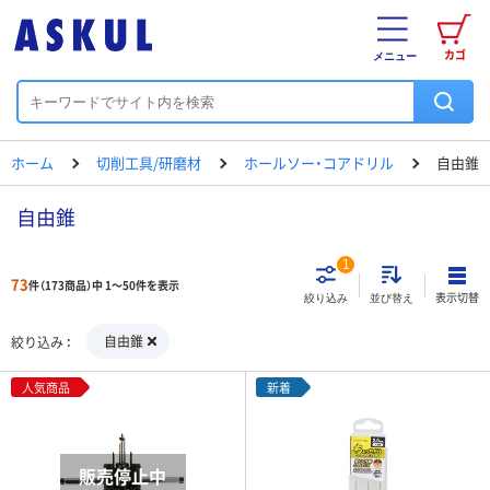
カゴ
メニュー
ホーム
切削工具/研磨材
ホールソー・コアドリル
自由錐
自由錐
1
73
件（173商品）中 1～50件を表示
表示切替
絞り込み
並び替え
自由錐
絞り込み
人気商品
新着