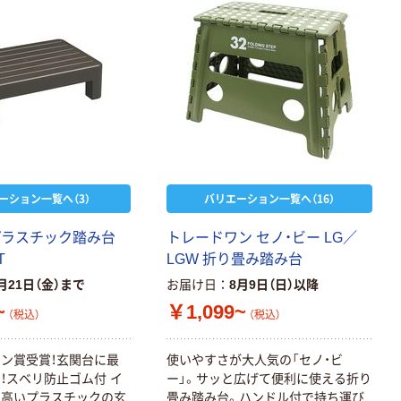
ーション一覧へ（3）
バリエーション一覧へ（16）
プラスチック踏み台
トレードワン セノ・ビー LG／
T
LGW 折り畳み踏み台
月21日（金）まで
お届け日
8月9日（日）以降
~
￥1,099~
（税込）
（税込）
ン賞受賞！玄関台に最
使いやすさが大人気の「セノ・ビ
！スベリ防止ゴム付 イ
ー」。サッと広げて便利に使える折り
の高いプラスチックの玄
畳み踏み台。ハンドル付で持ち運び