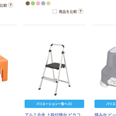
比較
商品を比較
バリエーション一覧へ（3）
バリエ
アルミ合金 上枠付踏台 ピカコ
踏み台 ビー