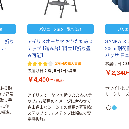
）
バリエーション一覧へ（17）
バリエ
き 折り
アイリスオーヤマ おりたたみス
SANKA 
ナル
テップ 【踏み台】【脚立】【折り畳
20cm 耐荷重
み可能】
バッサ 日
お届け日
8
3万回の購入実績
お届け日
8月9日（日）以降
￥2,340
￥4,400~
（税込）
のある踏
ホワイトと
ので昇降
リーシリー
アイリスオーヤマの折りたたみステ
な取っ手
ップ。お部屋のイメージに合わせて
納に便
さまざまなシーンでの使用が可能な
ム構造。
ステップです。ステップは幅広で安
定感抜群。