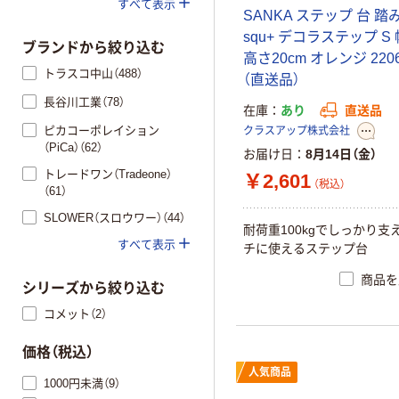
すべて表示
SANKA ステップ 台 踏
squ+ デコラステップ S 
ブランドから絞り込む
高さ20cm オレンジ 2206
トラスコ中山（488）
（直送品）
長谷川工業（78）
在庫
あり
直送品
ピカコーポレイション
クラスアップ株式会社
（PiCa）（62）
お届け日
8月14日（金）
トレードワン（Tradeone）
￥2,601
（税込）
（61）
SLOWER（スロウワー）（44）
耐荷重100kgでしっかり支
すべて表示
チに使えるステップ台
商品を
シリーズから絞り込む
コメット（2）
価格（税込）
人気商品
1000円未満（9）