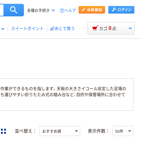
ヘルプ
各種お手続き
0
スイートポイント
あとで買う
カゴ
点
て作業ができるものを指します。天板の大きさイコール安定した足場の
持ち運びやすい折りたたみ式の踏み台など、目的や保管場所に合わせて
並べ替え：
表示件数：