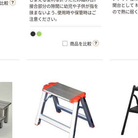
比較
関台として 
接合部分の隙間に幼児や子供が指を
ので熱に弱く
挟まないよう、使用時や保管時はご
合は大幅に耐
注意ください。
台使用時耐荷重
商品を比較