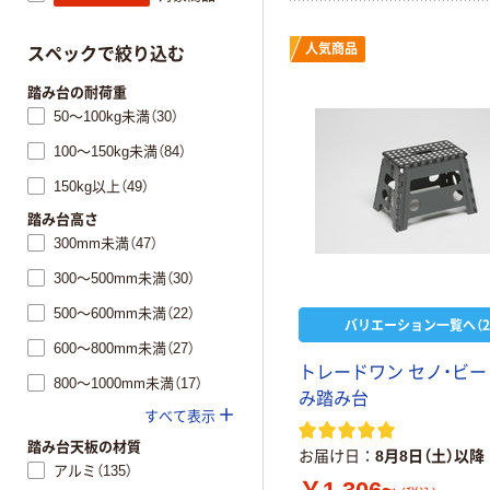
人気商品
スペックで絞り込む
踏み台の耐荷重
50～100kg未満（30）
100～150kg未満（84）
150kg以上（49）
踏み台高さ
300mm未満（47）
300～500mm未満（30）
500～600mm未満（22）
バリエーション一覧へ（2
600～800mm未満（27）
トレードワン セノ・ビー
800～1000mm未満（17）
み踏み台
すべて表示
踏み台天板の材質
お届け日
8月8日（土）以降
アルミ（135）