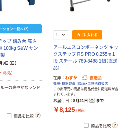
ーション一覧へ（2）
カゴに入れる
ステップ 踏み台 高さ
アールエスコンポーネンツ キッ
 100kg S&W サン
クステップ RS PRO 0.255m 1
本製
段 スチール 789-8488 1個（直送
月9日（日）
品）
~
（税込）
在庫
わずか
直送品
機械・機器製造用部品・工具他取扱店
ブルーの爽やかなランド
この出荷元の商品は商品代金に配送料が含
ズ
まれています。
お届け日
8月21日（金）まで
￥8,125
（税込）
商品を比較
商品を比較