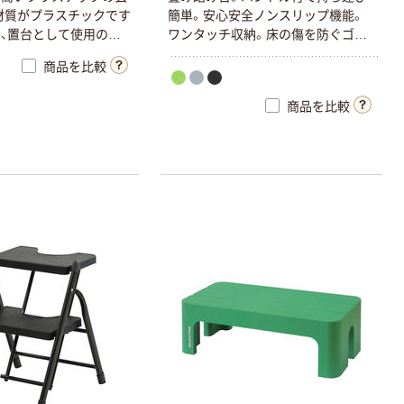
材質がプラスチックです
簡単。安心安全ノンスリップ機能。
、置台として使用の場
ワンタッチ収納。床の傷を防ぐゴム
荷重が低下します（置
足。
商品を比較
20kg）。
商品を比較