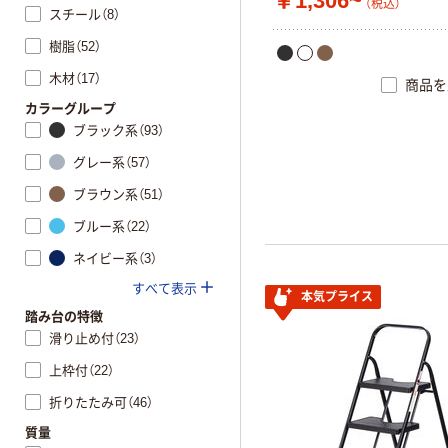
￥1,306~
（税込）
スチール（8）
樹脂（52）
木材（17）
商品を
カラーグループ
ブラック系（93）
グレー系（57）
ブラウン系（51）
ブルー系（22）
ネイビー系（3）
すべて表示
本気プライス
踏み台の特徴
滑り止め付（23）
上枠付（22）
折りたたみ可（46）
質量