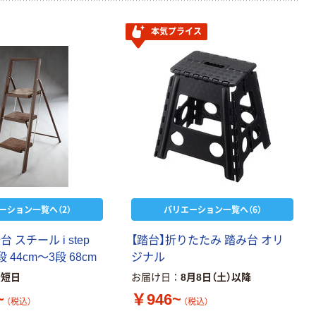
本気プライス
ーション一覧へ（2）
バリエーション一覧へ（6）
 スチール i step
【踏台】折りたたみ 踏み台 オリ
 44cm～3段 68cm
ジナル
最短日
お届け日
8月8日（土）以降
~
￥946~
（税込）
（税込）