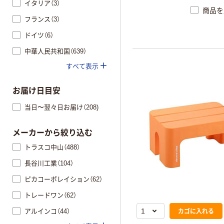
イタリア（3）
商品を
フランス（3）
ドイツ（6）
中華人民共和国（639）
すべて表示
お届け日目安
当日〜翌々日お届け（208)
メーカーから絞り込む
トラスコ中山（488）
長谷川工業（104）
ピカコーポレイション（62）
トレードワン（62）
カゴに入れる
アルインコ（44）