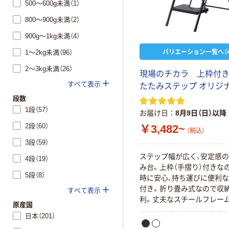
500～600g未満（1）
800～900g未満（2）
900g～1kg未満（4）
バリエーション一覧へ（4
1～2kg未満（96）
2～3kg未満（26）
現場のチカラ 上枠付
すべて表示
たたみステップ オリジ
段数
1段（57）
お届け日
8月9日（日）以降
2段（60）
￥3,482~
（税込）
3段（59）
ステップ幅が広く、安定感
4段（19）
み台。上枠（手摺り）付きな
5段（8）
時に安心、持ち運びに便利
付き。折り畳み式なので収
すべて表示
利。丈夫なスチールフレー
原産国
日本（201）