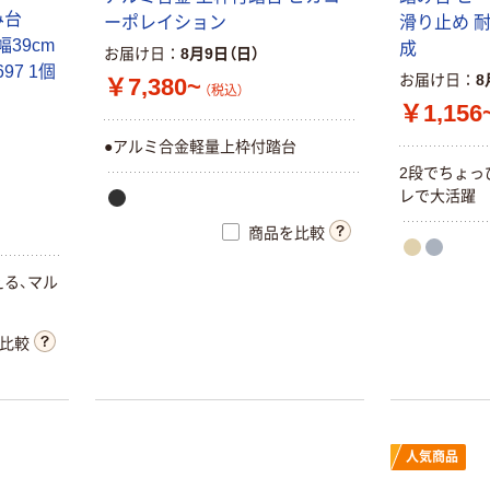
み台
ーポレイション
滑り止め 耐
幅39cm
成
お届け日
8月9日（日）
97 1個
お届け日
8
￥7,380~
（税込）
￥1,156
●アルミ合金軽量上枠付踏台
2段でちょっ
レで大活躍
商品を比較
える、マル
比較
人気商品