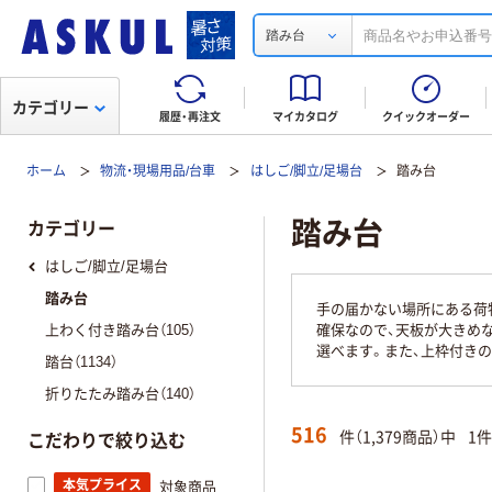
踏み台
カテゴリー
履歴・再注文
マイカタログ
クイックオーダー
ホーム
物流・現場用品/台車
はしご/脚立/足場台
踏み台
踏み台
カテゴリー
はしご/脚立/足場台
踏み台
手の届かない場所にある荷
上わく付き踏み台（105）
確保なので、天板が大きめ
選べます。また、上枠付き
踏台（1134）
折りたたみ踏み台（140）
516
件（1,379商品）中
1
こだわりで絞り込む
本気プライス
対象商品