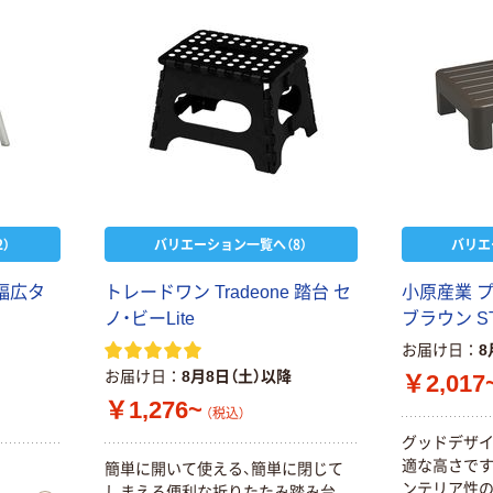
）
バリエーション一覧へ（8）
バリエ
幅広タ
トレードワン Tradeone 踏台 セ
小原産業 
ノ・ビーLite
ブラウン S
お届け日
8
お届け日
8月8日（土）以降
￥2,017
￥1,276~
（税込）
グッドデザイ
適な高さです
簡単に開いて使える、簡単に閉じて
ンテリア性
しまえる便利な折りたたみ踏み台。