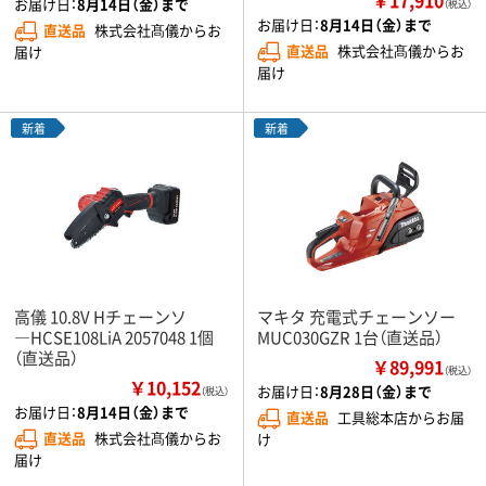
お届け日：
8月14日（金）まで
（税込）
お届け日：
8月14日（金）まで
直送品
株式会社髙儀からお
直送品
株式会社髙儀からお
届け
届け
新着
新着
高儀 10.8V Hチェーンソ
マキタ 充電式チェーンソー
―HCSE108LiA 2057048 1個
MUC030GZR 1台（直送品）
（直送品）
￥89,991
（税込）
￥10,152
お届け日：
8月28日（金）まで
（税込）
お届け日：
8月14日（金）まで
直送品
工具総本店からお届
直送品
株式会社髙儀からお
け
届け