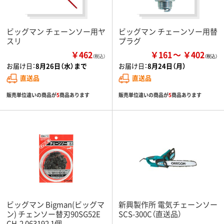
ビッグマン チェーンソー用ヤ
ビッグマン チェーンソー用替
スリ
プラグ
￥462
￥161
￥402
（税込）
お届け日：
8月26日（水）まで
お届け日：
8月24日（月）
直送品
直送品
販売単位違いの商品が
5
商品あります
販売単位違いの商品が
5
商品あります
ビッグマン Bigman(ビッグマ
新興製作所 電気チェーンソー
ン) チェンソー替刃90SG52E
SCS-300C（直送品）
CH-2 063192 1個