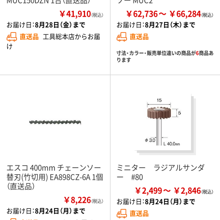
￥41,910
￥62,736
￥66,284
（税込）
お届け日：
8月28日（金）まで
お届け日：
8月27日（木）まで
直送品
工具総本店からお届
直送品
け
寸法・カラー・販売単位違いの商品が
6
商品あ
ります
エスコ 400mm チェーンソー
ミニター ラジアルサンダ
替刃(竹切用) EA898CZ-6A 1個
ー #80
（直送品）
￥2,499
￥2,846
￥8,226
お届け日：
8月24日（月）まで
（税込）
お届け日：
8月24日（月）まで
直送品