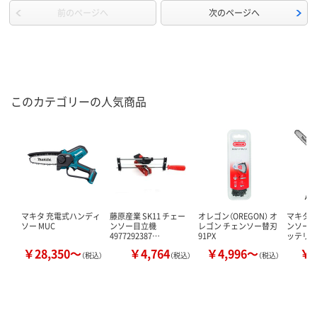
前のページへ
次のページへ
このカテゴリーの人気商品
マキタ 充電式ハンディ
藤原産業 SK11 チェー
オレゴン（OREGON） オ
マキタ 
ソー MUC
ンソー目立機
レゴン チェンソー替刃
ンソー M
4977292387…
91PX
ッテリ・
￥28,350～
￥4,764
￥4,996～
￥8
（税込）
（税込）
（税込）