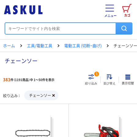
カゴ
メニュー
ホーム
工具/電動工具
電動工具 (切断・曲げ)
チェーンソ
チェーンソー
1
383
件（1191商品）中 1～50件を表示
表示切替
絞り込み
並び替え
チェーンソー
絞り込み