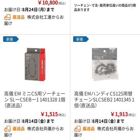
￥10,800
（税込）
ソーチェン・寸法・販売単位違いの商品が
3
商
お届け日：
8月24日（月）まで
品あります
直送品
株式会社工進からお
届け
新着
新着
高儀 EM ミニCS用ソーチェー
高儀 EMハンディCS125用替
ン SLーCSEBー1 1401328 1個
チェーンSLCSEB2 1401345 1
（直送品）
個（直送品）
￥1,515
￥1,913
（税込）
（税込）
お届け日：
8月14日（金）まで
お届け日：
8月14日（金）まで
直送品
株式会社髙儀からお
直送品
株式会社髙儀からお
届け
届け