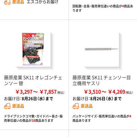
直送品
エスコからお届け
回転数・全長・販売単位違いの商品が
4
商品あ
ります
藤原産業 SK11 オレゴンチェ
藤原産業 SK11 チェンソー目
ンソー 替
立機用ヤスリ
￥3,297
￥7,857
￥3,510
￥4,269
お届け日：
8月26日（水）まで
お届け日：
8月26日（水）まで
直送品
直送品
ドライブリンクコマ数・ガイドバー長さ・販
パッケージサイズ・販売単位違いの商品が
4
売単位違いの商品が
28
商品あります
商品あります