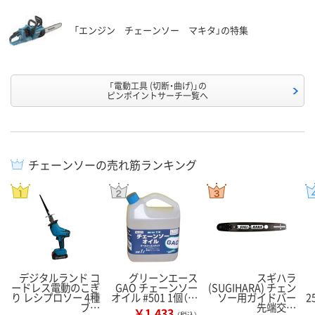
「エンジン チェーンソー マキタ」の特集
「電動工具 (切断・曲げ)」の
ピンポイントサーチ一覧へ
チェーンソーの売れ筋ランキング
デジタルランド コ
グリーンエース
スギハラ
ードレス電動のこぎ
GAO チェーンソー
(SUGIHARA) チェン
り レシプロソー 4種
オイル #501 1個（…
ソー用ガイドバー
2
ブ…
先端交…
￥1,433
（税込）