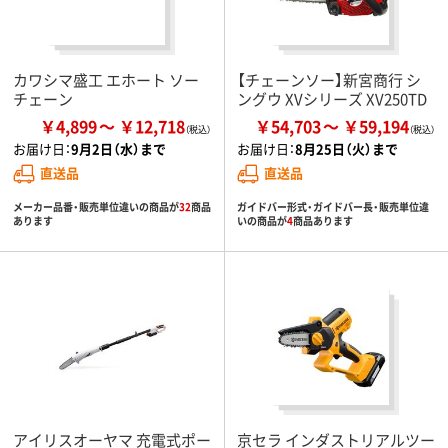
カワシマ盛工 エホート ソー
【チェーンソー】新宮商行 シ
チェーン
ングウ XVシリーズ XV250TD
￥4,899
￥12,718
￥54,703
￥59,194
お届け日：
9月2日（水）まで
お届け日：
8月25日（火）まで
直送品
直送品
メーカー品番・販売単位違いの商品が
32
商品
ガイドバー形式・ガイドバー長・販売単位違
あります
いの商品が
4
商品あります
アイリスオーヤマ 充電式ポー
京セラ インダストリアルツー