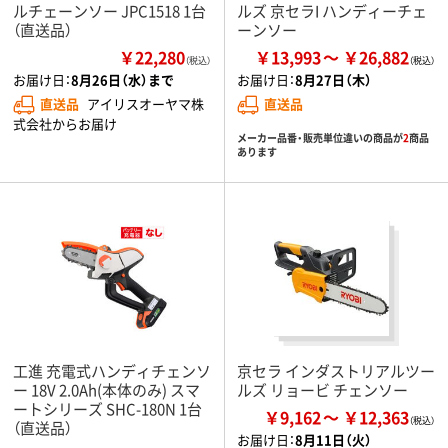
ルチェーンソー JPC1518 1台
ルズ 京セラI ハンディーチェ
（直送品）
ーンソー
￥22,280
￥13,993
￥26,882
（税込）
お届け日：
8月26日（水）まで
お届け日：
8月27日（木）
直送品
アイリスオーヤマ株
直送品
式会社からお届け
メーカー品番・販売単位違いの商品が
2
商品
あります
工進 充電式ハンディチェンソ
京セラ インダストリアルツー
ー 18V 2.0Ah(本体のみ) スマ
ルズ リョービ チェンソー
ートシリーズ SHC-180N 1台
￥9,162
￥12,363
（直送品）
お届け日：
8月11日（火）