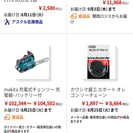
￥11,068
（税込）
￥2,500
お届け日：
9月3日（木）まで
（税込）
お届け日：
8月11日（火）
直送品
関西ロジスからお届
アスクル在庫商品
け
makita 充電式チェンソー 充
カワシマ盛工 エホート オレ
電器・バッテリー付
ゴン ソーチェーン
￥102,344
￥104,502
￥1,897
￥8,664
お届け日：
8月25日（火）まで
お届け日：
8月25日（火）まで
直送品
メーカー品番・販売単位違いの商品が
94
商品
あります
ガイドバー長さ・カラー・販売単位違いの商
品が
6
商品あります