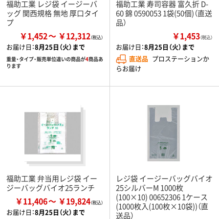
福助工業 レジ袋 イージーバ
福助工業 寿司容器 富久折 D-
ッグ 関西規格 無地 厚口タイ
60 錦 0590053 1袋(50個)（直送
プ
品）
￥1,452
￥12,312
￥1,453
（税込）
お届け日：
8月25日（火）まで
お届け日：
8月25日（火）まで
直送品
プロステーションか
重量・タイプ・販売単位違いの商品が
4
商品あ
ります
らお届け
福助工業 弁当用レジ袋 イー
レジ袋 イージーバッグバイオ
ジーバッグバイオ25ランチ
25シルバーM 1000枚
(100×10) 00652306 1ケース
￥11,406
￥19,824
(1000枚入(100枚×10袋))（直
お届け日：
8月25日（火）まで
送品）