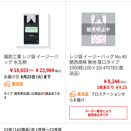
福助工業 レジ袋 イージーバ
レジ袋 イージーバッグ No.40
ッグ 水玉柄
関西規格 無地 厚口タイプ
1000枚(100×10) 470783（直
￥18,653
￥23,984
送品）
お届け日：
8月25日（火）まで
￥8,244
（税込）
直送品
1枚あたり ￥8.25
直送品
プロステーションか
タイプ・販売単位違いの商品が
2
商品ありま
す
らお届け
メーカー都合により
販売停止中です
22件（165商品）中 1件目～22件目