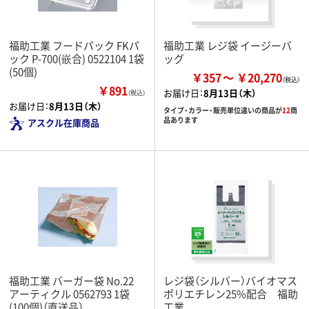
福助工業 フードパック FKパ
福助工業 レジ袋 イージーバ
ック P-700(嵌合) 0522104 1袋
ッグ
(50個)
￥357
￥20,270
￥891
お届け日：
8月13日（木）
（税込）
お届け日：
8月13日（木）
タイプ・カラー・販売単位違いの商品が
12
商
品あります
アスクル在庫商品
福助工業 バーガー袋 No.22
レジ袋（シルバー）バイオマス
アーティクル 0562793 1袋
ポリエチレン25%配合 福助
(100個)（直送品）
工業