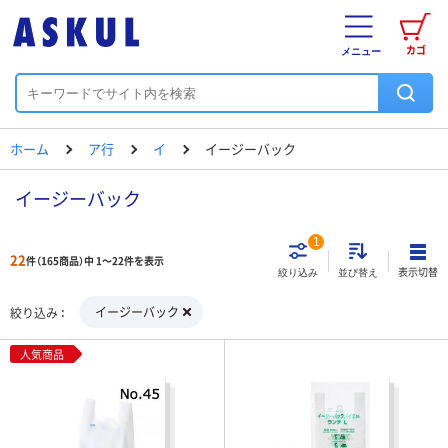
カゴ
メニュー
ホーム
ア行
イ
イージーバック
イージーバック
1
22
件（165商品）中 1～22件を表示
表示切替
絞り込み
並び替え
イージーバック
絞り込み
人気商品