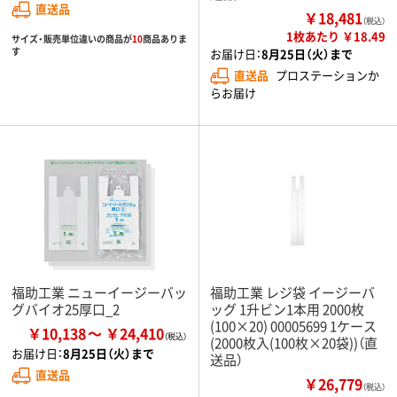
直送品
￥18,481
（税込）
1枚あたり ￥18.49
サイズ・販売単位違いの商品が
10
商品ありま
す
お届け日：
8月25日（火）まで
直送品
プロステーションか
らお届け
福助工業 ニューイージーバッ
福助工業 レジ袋 イージーバ
グバイオ25厚口_2
ッグ 1升ビン1本用 2000枚
(100×20) 00005699 1ケース
￥10,138
￥24,410
(2000枚入(100枚×20袋))（直
お届け日：
8月25日（火）まで
送品）
直送品
￥26,779
（税込）