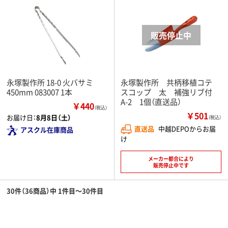
永塚製作所 18-0 火バサミ
永塚製作所 共柄移植コテ
450mm 083007 1本
スコップ 太 補強リブ付
A-2 1個（直送品）
￥440
（税込）
￥501
お届け日：
8月8日（土）
（税込）
直送品
中越DEPOからお届
アスクル在庫商品
け
メーカー都合により
販売停止中です
30件（36商品）中 1件目～30件目