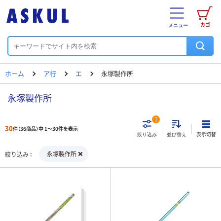
カゴ
メニュー
ホーム
ア行
エ
永塚製作所
永塚製作所
1
30
件（36商品）中 1～30件を表示
表示切替
絞り込み
並び替え
永塚製作所
絞り込み