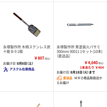
永塚製作所 木柄ステンレス炭
永塚製作所 青塗装火バサミ
十能 B-9 1個
300mm 00011 1セット(10本)
（直送品）
￥807
（税込）
￥4,640
お届け日：
8月8日（土）
（税込）
1本あたり ￥464
アスクル在庫商品
お届け日：
8月18日（火）まで
直送品
ＭＲＯ商品取扱店か
らお届け