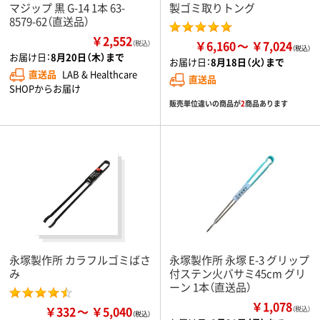
マジップ 黒 G-14 1本 63-
製ゴミ取りトング
8579-62（直送品）
￥2,552
￥6,160
￥7,024
（税込）
お届け日：
8月20日（木）まで
お届け日：
8月18日（火）まで
直送品
LAB & Healthcare
直送品
SHOPからお届け
販売単位違いの商品が
2
商品あります
永塚製作所 カラフルゴミばさ
永塚製作所 永塚 E-3 グリップ
み
付ステン火バサミ45cm グリ
ーン 1本（直送品）
￥1,078
￥332
￥5,040
（税込）