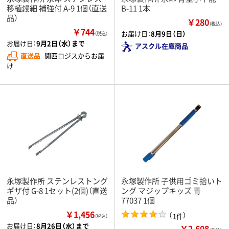
移植鏝細 補強付 A-9 1個（直送
B-11 1本
品）
￥280
（税込）
￥744
お届け日：
8月9日（日）
（税込）
お届け日：
9月2日（水）まで
アスクル在庫商品
直送品
関西ロジスからお届
け
永塚製作所 ステンレストング
永塚製作所 子供用ゴミ拾いト
ギザ付 G-8 1セット(2個)（直送
ング マジップキッズ 青
品）
77037 1個
￥1,456
（
）
1件
（税込）
お届け日：
8月26日（水）まで
￥2,608