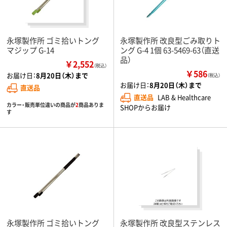
永塚製作所 ゴミ拾いトング
永塚製作所 改良型ごみ取りト
マジップ G-14
ング G-4 1個 63-5469-63（直送
品）
￥2,552
（税込）
￥586
お届け日：
8月20日（木）まで
（税込）
お届け日：
8月20日（木）まで
直送品
直送品
LAB & Healthcare
カラー・販売単位違いの商品が
2
商品ありま
SHOPからお届け
す
永塚製作所 ゴミ拾いトング
永塚製作所 改良型ステンレス