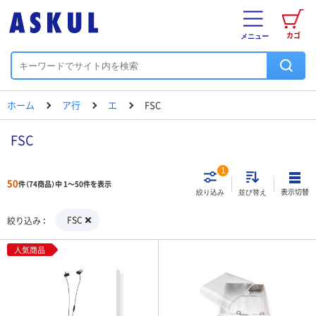
カゴ
メニュー
ホーム
ア行
エ
FSC
FSC
1
50
件（74商品）中 1～50件を表示
表示切替
絞り込み
並び替え
FSC
絞り込み
人気商品