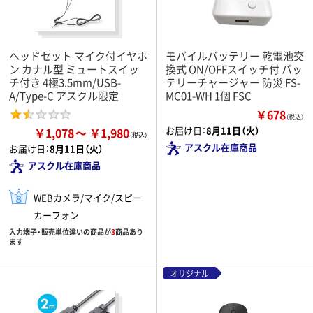
ヘッドセット マイク付イヤホ
モバイルバッテリー 乾電池交
ン カナル型 ミュートスイッ
換式 ON/OFFスイッチ付 バッ
チ付き 4極3.5mm/USB-
テリーチャージャー 防災 FS-
A/Type-C アスクル限定
MC01-WH 1個 FSC
￥678
（税込）
お届け日：
8月11日（火）
￥1,078
￥1,980
アスクル在庫商品
お届け日：
8月11日（火）
アスクル在庫商品
WEBカメラ/マイク/スピー
カーフォン
入力端子・販売単位違いの商品が
3
商品あり
ます
オリジナル