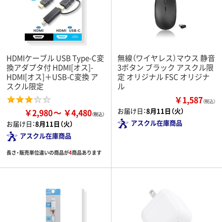
HDMIケーブル USB Type-C変
無線（ワイヤレス）マウス 静音
換アダプタ付 HDMI[オス]-
3ボタン ブラック アスクル限
HDMI[オス]＋USB-C変換 ア
定 オリジナル FSC オリジナ
スクル限定
ル
￥1,587
（税込）
お届け日：
8月11日（火）
￥2,980
￥4,480
アスクル在庫商品
お届け日：
8月11日（火）
アスクル在庫商品
長さ・販売単位違いの商品が
4
商品あります