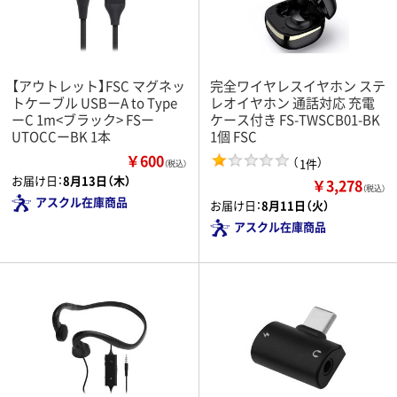
【アウトレット】FSC マグネッ
完全ワイヤレスイヤホン ステ
トケーブル USBーA to Type
レオイヤホン 通話対応 充電
ーC 1m<ブラック> FSー
ケース付き FS-TWSCB01-BK
UTOCCーBK 1本
1個 FSC
￥600
（
）
1件
（税込）
お届け日：
8月13日（木）
￥3,278
（税込）
アスクル在庫商品
お届け日：
8月11日（火）
アスクル在庫商品