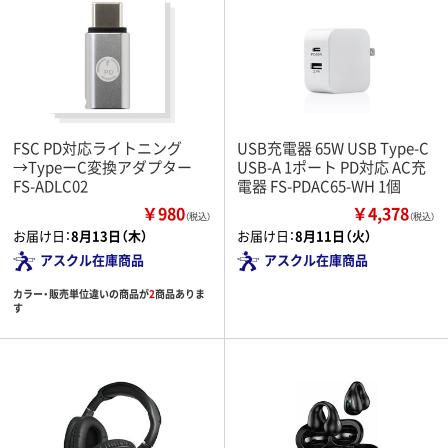
FSC PD対応ライトニング
USB充電器 65W USB Type-C
→TypeーC変換アダプター
USB-A 1ポート PD対応 AC充
FS-ADLC02
電器 FS-PDAC65-WH 1個
￥980
￥4,378
（税込）
（税込）
お届け日：
8月13日（木）
お届け日：
8月11日（火）
アスクル在庫商品
アスクル在庫商品
カラー・販売単位違いの商品が
2
商品ありま
す