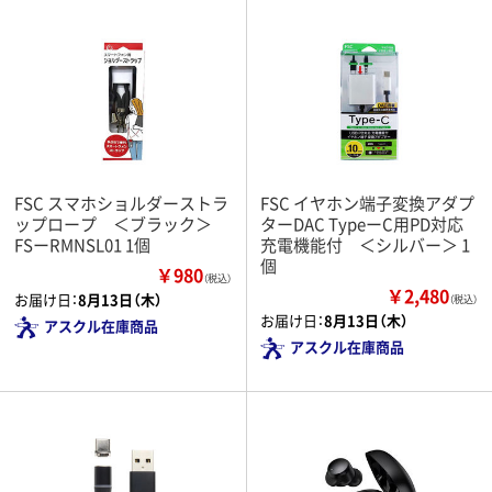
FSC スマホショルダーストラ
FSC イヤホン端子変換アダプ
ップロープ ＜ブラック＞
ターDAC TypeーC用PD対応
FSーRMNSL01 1個
充電機能付 ＜シルバー＞ 1
個
￥980
（税込）
￥2,480
お届け日：
8月13日（木）
（税込）
お届け日：
8月13日（木）
アスクル在庫商品
アスクル在庫商品