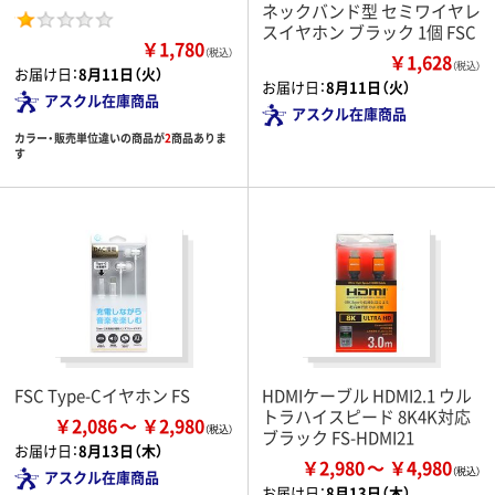
ネックバンド型 セミワイヤレ
スイヤホン ブラック 1個 FSC
￥1,780
（税込）
￥1,628
（税込）
お届け日：
8月11日（火）
お届け日：
8月11日（火）
アスクル在庫商品
アスクル在庫商品
カラー・販売単位違いの商品が
2
商品ありま
す
FSC Type-Cイヤホン FS
HDMIケーブル HDMI2.1 ウル
トラハイスピード 8K4K対応
￥2,086
￥2,980
ブラック FS-HDMI21
お届け日：
8月13日（木）
￥2,980
￥4,980
アスクル在庫商品
お届け日：
8月13日（木）