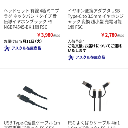
ヘッドセット 有線 4極ミニプ
イヤホン変換アダプタ USB
ラグ ネックバンドタイプ 骨
Type-C to 3.5mm イヤホンジ
伝導イヤホンブラック FS-
ャック 変換 超小型 充電可能
NGBP4545-BK 1個 FSC
1個 FSC
￥3,980
￥2,780
（税込）
（税込）
お届け日：
8月11日（火）
入荷予定：
ご注文後、お届けについてご連絡
アスクル在庫商品
いたします
アスクル在庫商品
USB Type-C延長ケーブル 1m
FSC よくばりケーブル 4in1
充電専用 ブラック FS-CEX-
1.0m <ブラック> FS-4IN1-