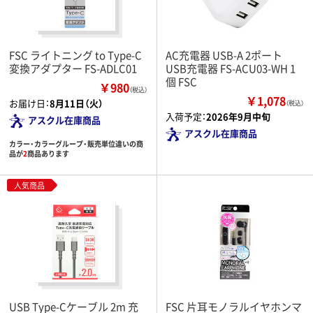
FSC ライトニング to Type-C
AC充電器 USB-A 2ポート
変換アダプター FS-ADLC01
USB充電器 FS-ACU03-WH 1
個 FSC
￥980
（税込）
￥1,078
お届け日：
8月11日（火）
（税込）
入荷予定：
2026年9月中旬
アスクル在庫商品
アスクル在庫商品
カラー・カラーグループ・販売単位違いの商
品が
2
商品あります
人気商品
USB Type-Cケーブル 2m 充
FSC 片耳モノラルイヤホンマ