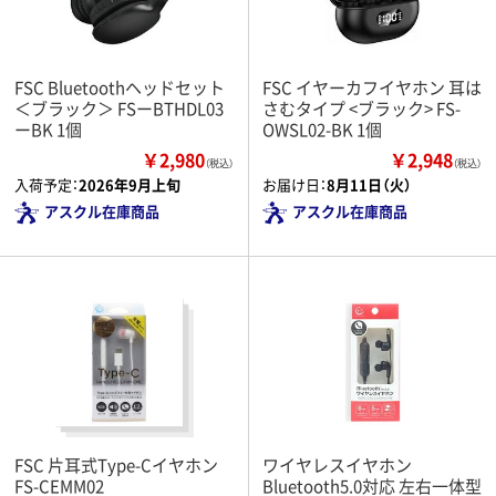
FSC Bluetoothヘッドセット
FSC イヤーカフイヤホン 耳は
＜ブラック＞ FSーBTHDL03
さむタイプ <ブラック> FS-
ーBK 1個
OWSL02-BK 1個
￥2,980
￥2,948
（税込）
（税込）
入荷予定：
2026年9月上旬
お届け日：
8月11日（火）
アスクル在庫商品
アスクル在庫商品
FSC 片耳式Type-Cイヤホン
ワイヤレスイヤホン
FS-CEMM02
Bluetooth5.0対応 左右一体型