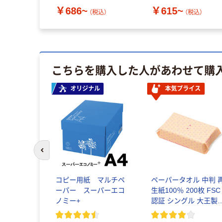
フェイン】【お茶】
￥686~
￥615~
（税込）
（税込）
こちらを購入した人があわせて購
イス
オリジナル
本気プライス
前のスライドへ
ーパー ボ
コピー用紙 マルチペ
ペーパータオル 中判 
200組 5個
ーパー スーパーエコ
生紙100％ 200枚 FSC
リジナルテ
ノミー+
認証 シングル 大王製
ュ PEFC認証
共同企画 オリジナル