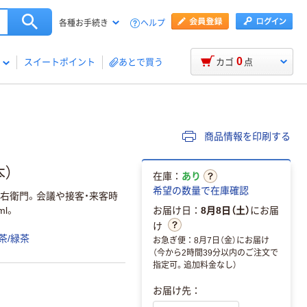
ヘルプ
各種お手続き
0
スイートポイント
あとで買う
カゴ
点
商品情報を印刷する
本）
在庫：
あり
希望の数量で在庫確認
伊右衛門。会議や接客・来客時
l。
お届け日：
8月8日（土）
にお届
け
茶/緑茶
お急ぎ便：8月7日（金）にお届け
（今から2時間39分以内のご注文で
指定可。追加料金なし）
お届け先：