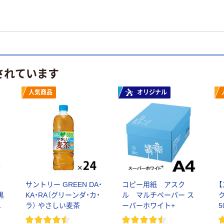
されています
人気商品
オリジナル
む
サントリー GREEN DA・
コピー用紙 アスク
黒
KA・RA（グリーンダ・カ・
ル マルチペーパー ス
ラ） やさしい麦茶
ーパーホワイト+
5
カ