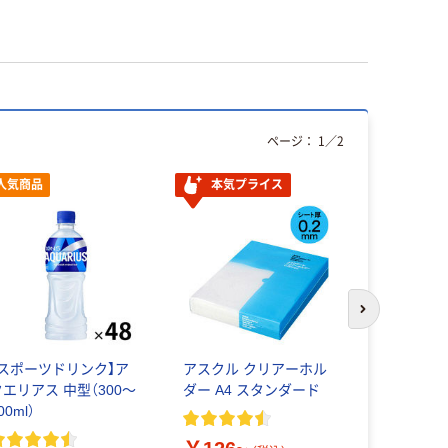
ページ：
1
／
2
人気商品
本気プライス
本気プ
次のスライド
【スポーツドリンク】ア
アスクル クリアーホル
GREEN DA
クエリアス 中型（300～
ダー A4 スタンダード
リーン ダ
00ml）
清涼飲料水
料