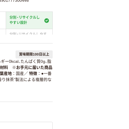
01777300446
分別・リサイクルし
やすい設計
分別・リサイクルしやす
い設計
温室効果ガスなどの
賞味期限100日以上
削減
ギー0kcal、たんぱく質0g、脂
詳細「
アスクル商品環境スコ
材料 ※お手元に届いた商品
葉産地
国産
／
特徴
●一番
香り抹茶”製法による複層的な