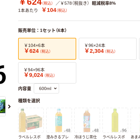
￥624
／￥578（税抜き）
軽減税率8%
（税込）
￥104
1本あたり
（税込）
販売単位：1セット（6本）
￥104×6本
￥96×24本
￥624
￥2,304
（税込）
（税込）
￥94×96本
￥9,024
（税込）
内容量
種類を選択
ラベルレスボ
澄みきるブレ
冷ほうじ茶仕
ラベルレスボ
あま