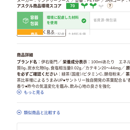
メーカー：サントリーフーズ
／型番：FEY6P
／JANコード：49
アスクル商品環境スコア
70
容器
環境に配慮した材料
省資源・無包装
を使用
包装
詳しく見る
商品
環境に配慮した材料を使
省資源・省エネ・節水
本体
用
独自の回収スキームがあ
アスクルで資源循環し
仕組
商品詳細
る
ている
ブランド名
伊右衛門
／
栄養成分表示
100mlあたり エネル
この商品の環境配慮ポイントです。詳しくはページ下部の商品
質0g、炭水化物0g、食塩相当量0.02g／カテキン20～44mg
／
原
ア詳細／加点項目
」で確認できます。
を必ずご確認ください
緑茶（国産）/ビタミンC、酵母粉末
／
茶
茶比率増によるうまみUP●サントリー独自開発の茶葉配合＆”
香り●昨今の気温変化を鑑み、飲み心地の良さを強化
もっと見る
類似商品と比較する