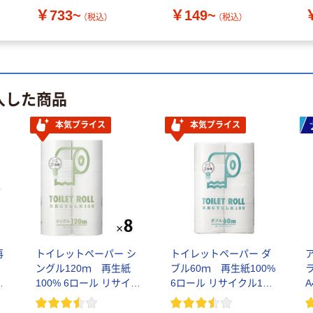
￥733~
￥149~
（税込）
（税込）
入した商品
本気プライス
本気プライス
再
トイレットペーパー シ
トイレットペーパー ダ
ングル120ｍ 再生紙
ブル60ｍ 再生紙100%
紙
100% 6ロール リサイク
6ロール リサイクル100
ル100 芯あり FSC認
芯あり FSC認証
証