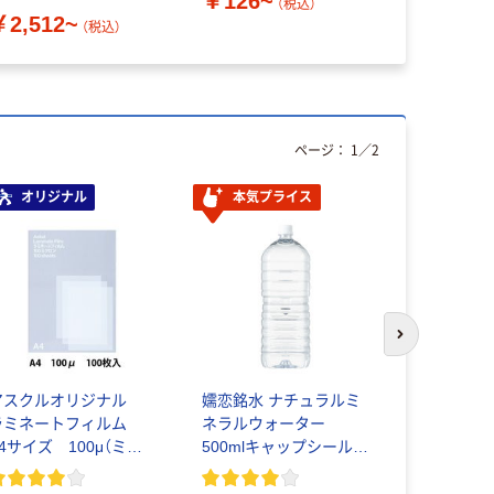
￥126~
（税込）
￥2,512~
￥358~
（税込）
ページ：
1
／
2
オリジナル
本気プライス
本気プ
次のスライド
アスクルオリジナル
嬬恋銘水 ナチュラルミ
アスクル 
ラミネートフィルム
ネラルウォーター
ん 付箋 75
A4サイズ 100μ（ミク
500mlキャップシール付
ロン）
き／2Lラベルレス 10本
￥377~