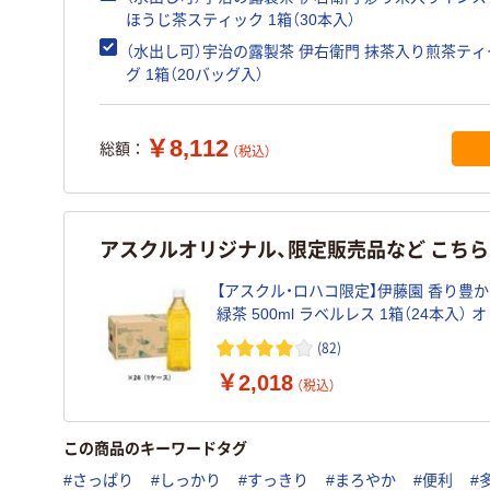
ほうじ茶スティック 1箱（30本入）
（水出し可）宇治の露製茶 伊右衛門 抹茶入り煎茶テ
グ 1箱（20バッグ入）
￥8,112
総額：
（税込）
アスクルオリジナル、限定販売品など こち
【アスクル・ロハコ限定】伊藤園 香り豊
緑茶 500ml ラベルレス 1箱（24本入） 
ル
(82)
￥2,018
（税込）
この商品のキーワードタグ
#さっぱり
#しっかり
#すっきり
#まろやか
#便利
#