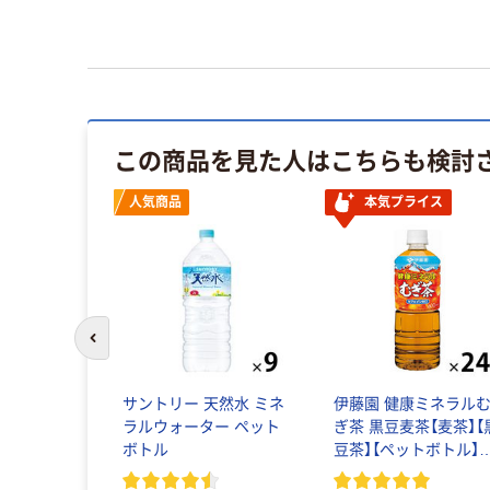
この商品を見た人はこちらも検討
人気商品
本気プライス
前のスライドへ
サントリー 天然水 ミネ
伊藤園 健康ミネラル
ラルウォーター ペット
ぎ茶 黒豆麦茶【麦茶】【
ボトル
豆茶】【ペットボトル】
【缶】【紙パック】【ノン