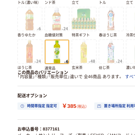
トル（濃い味）
ンド茶
立て
トル
立て
香りゆたか
血糖値対策
特茶ギフト
春ほうじ茶
冷茶
ほうじ茶
玄米茶
焙じ茶
濃い
通常品
この商品のバリエーション
「内容量」「種類」「販売単位」違いで 全46商品 あります。
すべ
配送オプション
￥385
時間帯指定 指定可
置き場所指定 利用
（税込）
お申込番号：8377161