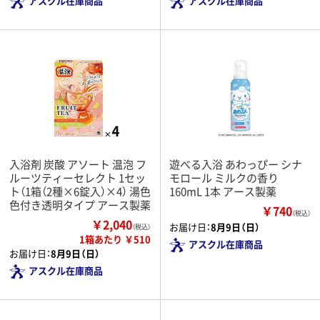
アスクル在庫商品
アスクル在庫商品
入浴剤 炭酸 アソート 温泡 フ
遊べる入浴 あわっぴー シナ
ルーツティーセレクト 1セッ
モロール ミルクの香り
ト（1箱（2種×6錠入）×4） 湯色
160mL 1本 アース製薬
色付き透明タイプ アース製薬
￥740
（税込）
￥2,040
お届け日：
8月9日（日）
（税込）
1箱あたり ￥510
アスクル在庫商品
お届け日：
8月9日（日）
アスクル在庫商品