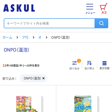
カゴ
メニュー
ホーム
ア行
オ
ONPO（温泡）
ONPO（温泡）
1
16
件（48商品）中 1～16件を表示
表示切替
絞り込み
並び替え
ONPO（温泡）
絞り込み