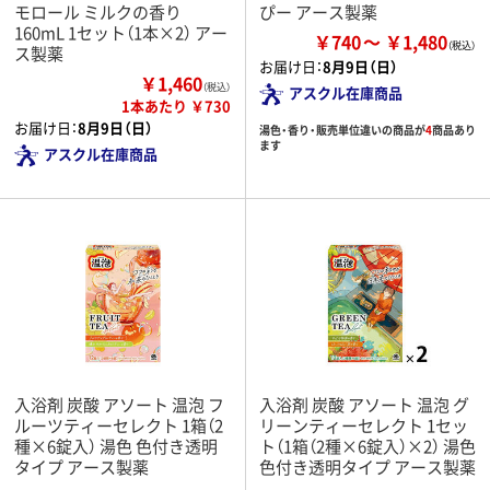
モロール ミルクの香り
ぴー アース製薬
160mL 1セット（1本×2） アー
￥740
￥1,480
ス製薬
お届け日：
8月9日（日）
￥1,460
（税込）
アスクル在庫商品
1本あたり ￥730
お届け日：
8月9日（日）
湯色・香り・販売単位違いの商品が
4
商品あり
ます
アスクル在庫商品
入浴剤 炭酸 アソート 温泡 フ
入浴剤 炭酸 アソート 温泡 グ
ルーツティーセレクト 1箱（2
リーンティーセレクト 1セッ
種×6錠入） 湯色 色付き透明
ト（1箱（2種×6錠入）×2） 湯色
タイプ アース製薬
色付き透明タイプ アース製薬