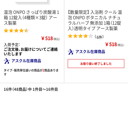
温泡 ONPO さっぱり炭酸湯 1
【数量限定】 入浴剤 クール 温
箱 12錠入（4種類×3錠） アー
泡 ONPO ボタニカル ナチュ
ス製薬
ラルハーブ 無添加 1箱（12錠
入）透明タイプ アース製薬
（
）
6件
￥518
（税込）
￥518
入荷予定：
（税込）
ご注文後、お届けについてご連絡
アスクル在庫商品
いたします
アスクル在庫商品
お取り扱い終了しました
タイプ・販売単位違いの商品が
2
商品ありま
す
16件（48商品）中 1件目～16件目