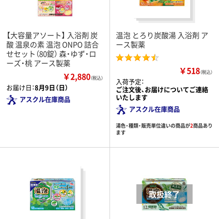
【大容量アソート】 入浴剤 炭
温泡 とろり炭酸湯 入浴剤 ア
酸 温泉の素 温泡 ONPO 詰合
ース製薬
せセット（80錠） 森・ゆず・ロ
ーズ・桃 アース製薬
￥518
（税込）
￥2,880
（税込）
入荷予定：
お届け日：
8月9日（日）
ご注文後、お届けについてご連絡
いたします
アスクル在庫商品
アスクル在庫商品
湯色・種類・販売単位違いの商品が
2
商品あり
ます