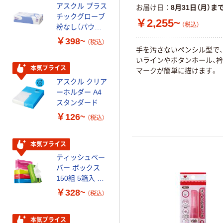
アスクル プラス
トイレットペー
お届け日
8月31日（月）ま
チックグローブ
パー ダブル60
￥2,255~
（税込）
粉なし（パウダ
ｍ 再生紙
ーフリー）
100% 6ロール
￥398~
￥460~
（税込）
（税込）
リサイクル100
手を汚さないペンシル型で
芯あり FSC認
いラインやボタンホール、
証
本気プライス
本気プライス
マークが簡単に描けます。
アスクル クリア
アスクル 耳にや
ーホルダー A4
さしい やわらか
スタンダード
いマスク
￥126~
￥458~
（税込）
（税込）
本気プライス
本気プライス
ティッシュペー
トイレットペー
パー ボックス
パー シングル
150組 5箱入 ア
120ｍ 再生紙
スクル スマート
100% 6ロール
￥328~
￥470~
（税込）
（税込）
コンパクト ビ
リサイクル100
ビッド PEFC認
芯あり FSC認
証
証
本気プライス
期間限定価格