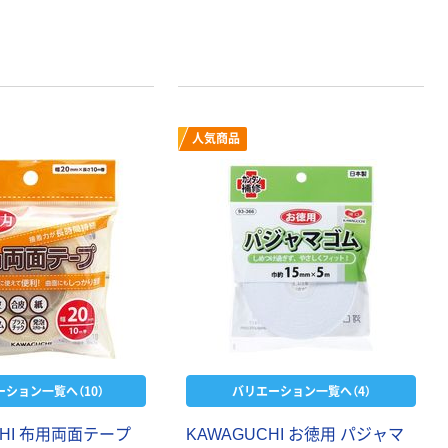
人気商品
本気プライス
オリジナル
アスクル トイ
コピー用紙 ア
レのおそうじシ
スクル マルチ
ート 大王製紙
ペーパー スーパ
共同企画 トイ
ーホワイト+
￥330~
￥149~
（税込）
（税込）
ーション一覧へ（10）
バリエーション一覧へ（4）
レクリーナー
トイレシート
オリジナル
CHI 布用両面テープ
本気プライス
KAWAGUCHI お徳用 パジャマ
オリジナル