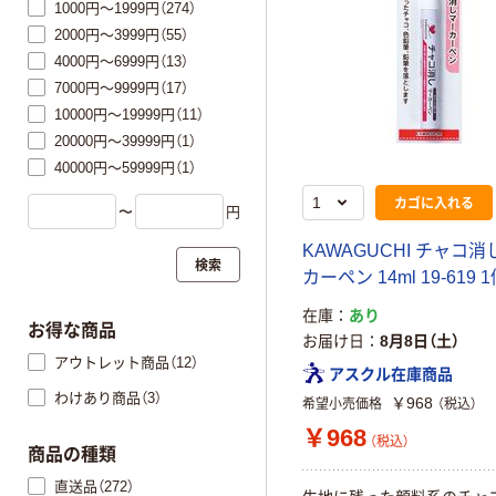
1000円～1999円（274）
2000円～3999円（55）
4000円～6999円（13）
7000円～9999円（17）
10000円～19999円（11）
20000円～39999円（1）
40000円～59999円（1）
カゴに入れる
〜
円
KAWAGUCHI チャコ
検索
カーペン 14ml 19-619 
在庫
あり
お得な商品
お届け日
8月8日（土）
アウトレット商品（12）
アスクル在庫商品
わけあり商品（3）
￥968
希望小売価格
（税込）
￥968
（税込）
商品の種類
直送品（272）