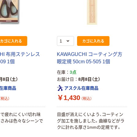
カゴに入れる
カゴに入れる
CHI 布用ステンレス
KAWAGUCHI コーティング方
09 1個
眼定規 50cm 05-505 1個
在庫
3点
月8日（土）
お届け日
8月8日（土）
在庫商品
アスクル在庫商品
￥1,430
（税込）
（税込）
で疲れにくい！切れ味
目盛が消えにくいよう、コーティン
はさみは色々なシーンで
グ加工を施しました。曲線などがラ
クに計れる厚さ1mmの定規です。