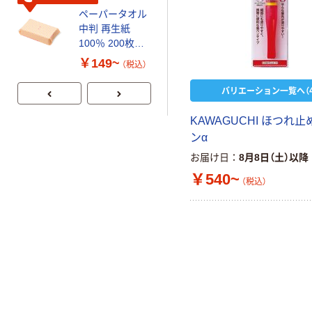
ペーパータオル
アスクル プラ
中判 再生紙
スチックグロー
100％ 200枚
ブ 薄手 粉な
FSC認証 シング
し（パウダーフ
￥149~
￥298~
（税込）
（税込）
ル 大王製紙共同
リー）
企画 オリジナル
バリエーション一覧へ（4
KAWAGUCHI ほつれ
ンα
お届け日
8月8日（土）以降
￥540~
（税込）