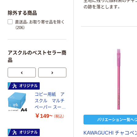
生地に残った顔料系のチャ
の跡を落とします。
除外する商品
直送品、お取り寄せ品を除く
（206）
アスクルのベストセラー商
品
オリジナル
オリジナル
コピー用紙 ア
コピー用紙 マ
スクル マルチ
ルチペーパー
ペーパー スーパ
スーパーエコノ
ーホワイト+
ミー+
￥149~
￥149~
（税込）
（税込）
バリエーション一覧へ（2
オリジナル
KAWAGUCHI チャコペ
本気プライス