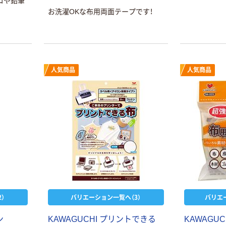
コや鉛筆
お洗濯OKな布用両面テープです！
人気商品
人気商品
本気プライス
オリジナル
蛍光オプテック
【アスクル限定】
ス1(アスクル限
ファーストレイ
定モデル) 蛍光
ト ニトリルグ
ペン ゼブラ
ローブ ホワイ
￥52~
￥698~
（税込）
（税込）
）
バリエーション一覧へ（3）
バリエ
ト 粉なし（パ
ウダーフリー）
ン
本気プライス
KAWAGUCHI プリントできる
本気プライス
KAWAGU