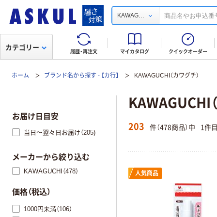
...
KAWAG
カテゴリー
履歴・再注文
マイカタログ
クイックオーダー
ホーム
ブランド名から探す - 【カ行】
KAWAGUCHI（カワグチ）
KAWAGUCH
お届け日目安
203
件（478商品）中
1件
当日〜翌々日お届け（205)
メーカーから絞り込む
KAWAGUCHI（478）
人気商品
価格（税込）
1000円未満（106）