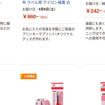
布 ラベル用 アイロン接着 白
嬬恋銘水 ナチュ
ペーパータオル
で
お届け日
8
ラルミネラルウ
小判・シングル
お届け日
8月8日（土）
￥242~
（
ォーター 500ml
再生紙 200枚
￥660~
キャップシール
FSC認証紙 アス
（税込）
￥1,037~
￥143~
（税込）
付き／2Lラベル
クルオリジナル
、特に細
曲面にも良
（税込）
レス 10本
衿などの
持続します。
お気に入りの写真を手軽にご家庭の
本気プライス
ニングはでき
プリンターでプリント！オリジナル
オリジナル
への使用不可
ティッシュペー
グッズが作れます。
スズラン 酒精綿
パー ボックス
G バルクタイプ
モカ 200組 5個
指定医薬部外品
アスクル オリジ
￥428~
（税込）
ナルティッシュ
￥140~
（税込）
PEFC認証
オリジナル
人気商品
【アスクル限定】
人気商品
サントリー 天然
ファーストレイ
水 ミネラルウォ
ト ニトリルグ
ーター ペットボ
ローブ ブル
￥698~
（税込）
トル
ー 粉なし（パ
￥686~
（税込）
ウダーフリー）
オリジナル