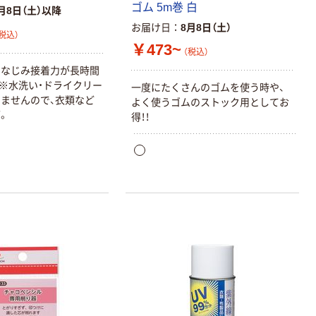
ゴム 5m巻 白
【ガムテープ】ア
アスクル プラス
月8日（土）以降
スクル 現場のチ
チックグローブ
お届け日
8月8日（土）
税込）
カラ 厚さ
粉なし（パウダ
￥473~
0.22mm 布テー
ーフリー）
（税込）
￥145~
￥398~
（税込）
（税込）
プ
くなじみ接着力が長時間
※水洗い・ドライクリー
一度にたくさんのゴムを使う時や、
本気プライス
ませんので、衣類など
よく使うゴムのストック用としてお
。
アスクル クリア
得！！
ーホルダー A4
スタンダード
￥126~
（税込）
本気プライス
ティッシュペー
パー ボックス
150組 5箱入 ア
スクル スマート
￥328~
（税込）
コンパクト ビ
ビッド PEFC認
証
本気プライス