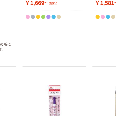
￥1,669~
￥1,581
（税込）
mの所に
す。