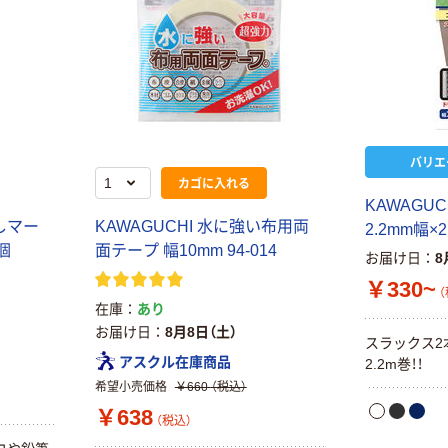
バリエ
カゴに入れる
KAWAGU
消しマー
KAWAGUCHI 水に強い布用両
2.2mm幅×2
1個
面テープ 幅10mm 94-014
お届け日
8
￥330~
（
在庫
あり
お届け日
8月8日（土）
スラックス2
アスクル在庫商品
2.2m巻！！
希望小売価格
￥660
（税込）
￥638
（税込）