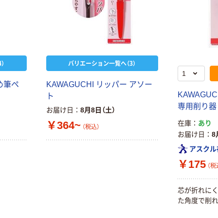
本気プライス
アスクル 検査用
ファーストレイ
ディスポパンツ
ト ホワイト紙コ
￥96~
（税込）
ップ
￥374~
（税込）
）
バリエーション一覧へ（3）
止め筆ペ
KAWAGUCHI リッパー アソー
KAWAGU
ト
専用削り器 1
お届け日
8月8日（土）
￥364~
在庫
あり
（税込）
お届け日
8
アスクル
￥175
（税
芯が折れにく
た角度で削れ