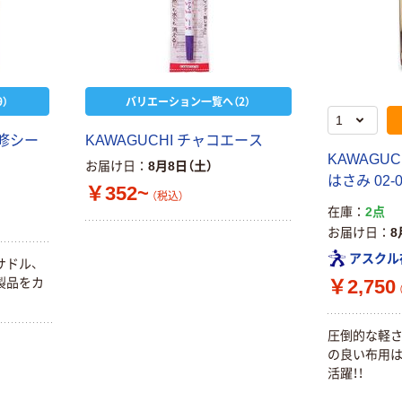
）
バリエーション一覧へ（2）
補修シー
KAWAGUCHI チャコエース
KAWAGU
お届け日
8月8日（土）
はさみ 02-0
￥352~
（税込）
在庫
2点
お届け日
8
アスクル
サドル、
製品をカ
￥2,750
圧倒的な軽さ
の良い布用
活躍！！