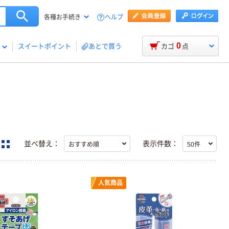
ヘルプ
各種お手続き
0
スイートポイント
あとで買う
カゴ
点
並べ替え：
表示件数：
人気商品