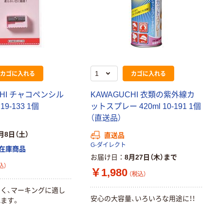
ペーパータオル
中判 再生紙
100％ 200枚
FSC認証 シング
￥149~
（税込）
ル 大王製紙共同
企画 オリジナル
カゴに入れる
カゴに入れる
CHI チャコペンシル
KAWAGUCHI 衣類の紫外線カ
9-133 1個
ットスプレー 420ml 10-191 1個
（直送品）
月8日（土）
直送品
G-ダイレクト
在庫商品
お届け日
8月27日（木）まで
込）
￥1,980
（税込）
く、マーキングに適し
安心の大容量、いろいろな用途に！！
ます。