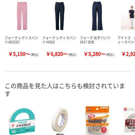
フォーク レディスパン
フォーク レディスパン
フォーク 女子パンツ
アイトス 
ツ 6022SC
ツ HI302
2917 白衣
ィースパンツ
￥5,150～
￥6,820～
￥5,280～
￥2,9
（税込）
（税込）
（税込）
この商品を見た人はこちらも検討されていま
す