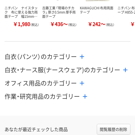
ニチバン ナイスタッ
古藤工業 「現場のチカ
KAWAGUCHI 布用両面
ニチバン 
ク 布に使える強力両
ラ」 厚さ0.5mm 厚手両
テープ
ープ H855-
面テープ 幅15mm…
面テープ
￥1,980
￥436～
￥242～
￥
（税込）
（税込）
（税込）
白衣（パンツ）のカテゴリー
白衣・ナース服(ナースウェア)のカテゴリー
オフィス用品のカテゴリー
作業・研究用品のカテゴリー
あなたが最近チェックした商品
閲覧履歴の削除