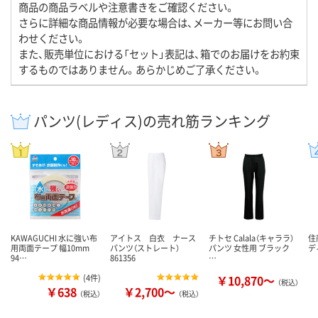
商品の商品ラベルや注意書きをご確認ください。
さらに詳細な商品情報が必要な場合は、メーカー等にお問い合
わせください。
また、販売単位における「セット」表記は、箱でのお届けをお約束
するものではありません。あらかじめご了承ください。
パンツ(レディス)の売れ筋ランキング
KAWAGUCHI 水に強い布
アイトス 白衣 ナース
チトセ Calala（キャララ）
住
用両面テープ 幅10mm
パンツ（ストレート）
パンツ 女性用 ブラック
デ
94…
861356
…
(
4件
)
￥10,870～
（税込）
￥638
￥2,700～
（税込）
（税込）