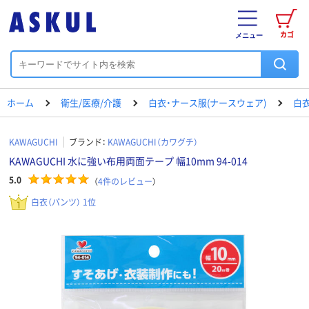
カゴ
メニュー
ホーム
衛生/医療/介護
白衣・ナース服(ナースウェア)
白衣
KAWAGUCHI
ブランド：
KAWAGUCHI（カワグチ）
KAWAGUCHI 水に強い布用両面テープ 幅10mm 94-014
5.0
（
4
件のレビュー
）
白衣（パンツ） 1位