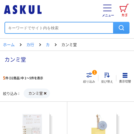
カゴ
メニュー
ホーム
カ行
カ
カンミ堂
カンミ堂
1
5
件（32商品）中 1～5件を表示
表示切替
絞り込み
並び替え
カンミ堂
絞り込み