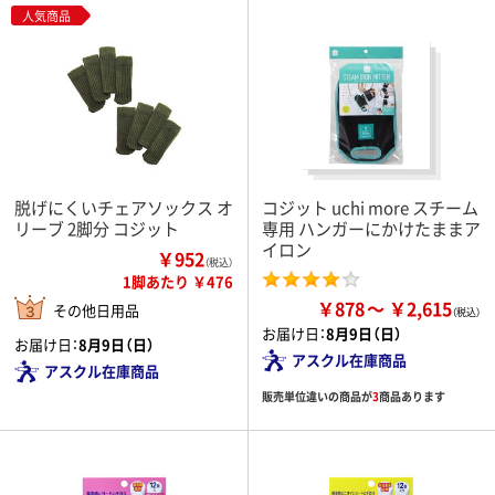
人気商品
脱げにくいチェアソックス オ
コジット uchi more スチーム
リーブ 2脚分 コジット
専用 ハンガーにかけたままア
イロン
￥952
（税込）
1脚あたり ￥476
￥878
￥2,615
その他日用品
お届け日：
8月9日（日）
お届け日：
8月9日（日）
アスクル在庫商品
アスクル在庫商品
販売単位違いの商品が
3
商品あります