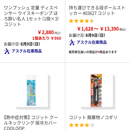
ワンプッシュ 定量 ディスペ
持ち運びできる段ボールスト
ンサー ウイスキーポンプ ほ
ッカー 403627 コジット
ろ酔い名人 1セット（1個×3）
コジット
￥1,628
￥13,390
￥2,880
（税込）
お届け日：
8月9日（日）
1個あたり ￥960
アスクル在庫商品
お届け日：
8月9日（日）
アスクル在庫商品
販売単位違いの商品が
4
商品あります
【熱中症対策】 コジット クー
コジット 廃棄物ノコギリ
ルネックリング 保冷カバー
COOLOOP