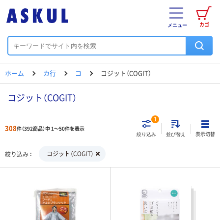
カゴ
メニュー
ホーム
カ行
コ
コジット（COGIT）
コジット（COGIT）
1
308
件（392商品）中 1～50件を表示
表示切替
絞り込み
並び替え
コジット（COGIT）
絞り込み