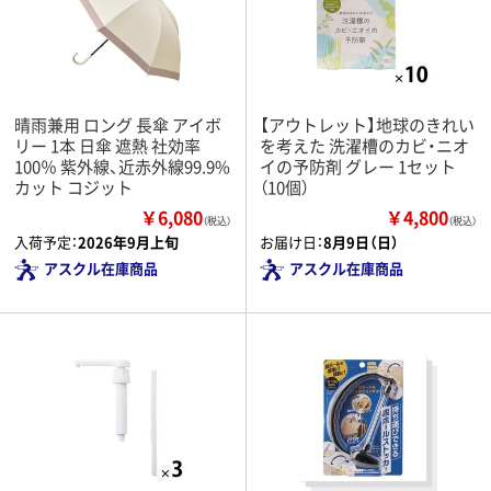
晴雨兼用 ロング 長傘 アイボ
【アウトレット】地球のきれい
リー 1本 日傘 遮熱 社効率
を考えた 洗濯槽のカビ・ニオ
100％ 紫外線、近赤外線99.9%
イの予防剤 グレー 1セット
カット コジット
（10個）
￥6,080
￥4,800
（税込）
（税込）
入荷予定：
2026年9月上旬
お届け日：
8月9日（日）
アスクル在庫商品
アスクル在庫商品