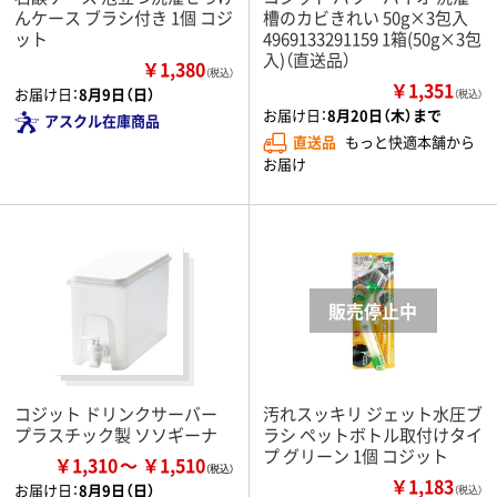
んケース ブラシ付き 1個 コジ
槽のカビきれい 50g×3包入
ット
4969133291159 1箱(50g×3包
入)（直送品）
￥1,380
（税込）
￥1,351
お届け日：
8月9日（日）
（税込）
お届け日：
8月20日（木）まで
アスクル在庫商品
直送品
もっと快適本舗から
お届け
コジット ドリンクサーバー
汚れスッキリ ジェット水圧ブ
プラスチック製 ソソギーナ
ラシ ペットボトル取付けタイ
プ グリーン 1個 コジット
￥1,310
￥1,510
￥1,183
お届け日：
8月9日（日）
（税込）