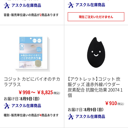
アスクル在庫商品
アスクル在庫商品
容量・販売単位違いの商品が
2
商品あります
現在ご注文いただけません
コジット カビにバイオのチカ
【アウトレット】コジット 炊
ラプラス
飯グッズ 遠赤外線パウダー
炭素配合 抗酸化効果 20074 1
￥998
￥8,825
個
お届け日：
8月9日（日）
￥910
（税込）
アスクル在庫商品
お届け日：
8月9日（日）
種別・販売単位違いの商品が
4
商品あります
アスクル在庫商品