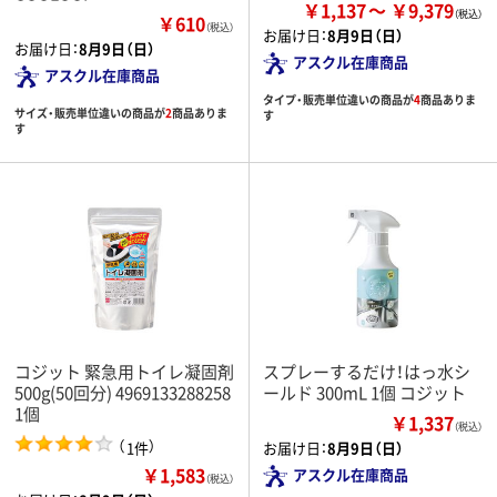
￥1,137
￥9,379
￥610
（税込）
お届け日：
8月9日（日）
お届け日：
8月9日（日）
アスクル在庫商品
アスクル在庫商品
タイプ・販売単位違いの商品が
4
商品ありま
サイズ・販売単位違いの商品が
2
商品ありま
す
す
コジット 緊急用トイレ凝固剤
スプレーするだけ！はっ水シ
500g(50回分) 4969133288258
ールド 300mL 1個 コジット
1個
￥1,337
（税込）
（
）
1件
お届け日：
8月9日（日）
￥1,583
アスクル在庫商品
（税込）