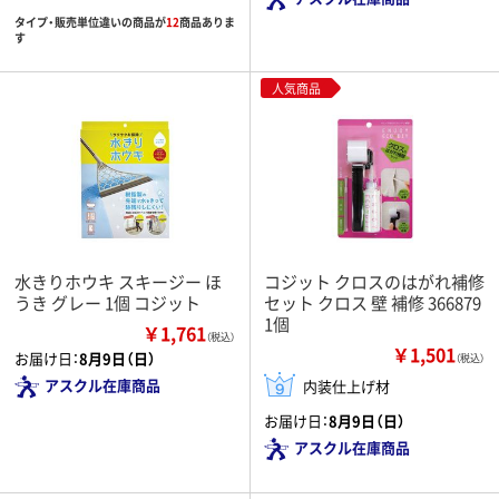
タイプ・販売単位違いの商品が
12
商品ありま
す
人気商品
水きりホウキ スキージー ほ
コジット クロスのはがれ補修
うき グレー 1個 コジット
セット クロス 壁 補修 366879
1個
￥1,761
（税込）
￥1,501
お届け日：
8月9日（日）
（税込）
アスクル在庫商品
内装仕上げ材
お届け日：
8月9日（日）
アスクル在庫商品