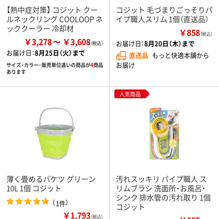
【熱中症対策】 コジット クー
コジット 毛づまりごっそりパ
ルネックリング COOLOOP ネ
イプ職人スリム 1個（直送品）
ッククーラー 冷却材
￥858
（税込）
￥3,278
￥3,608
お届け日：
8月20日（木）まで
お届け日：
8月25日（火）まで
直送品
もっと快適本舗から
お届け
サイズ・カラー・販売単位違いの商品が
4
商品
あります
人気商品
薄く畳めるバケツ グリーン
汚れスッキリ パイプ職人 ス
10L 1個 コジット
リムブラシ 洗面所・お風呂・
シンク 排水管の汚れ取り 1個
（
）
1件
コジット
￥1,793
（税込）