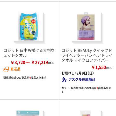
コジット 背中も拭ける大判ウ
コジット BEAULy クイックド
ェットタオル
ライヘアターバン ヘアドライ
タオル マイクロファイバー
￥3,720
￥27,219
￥1,550
直送品
（税込）
お届け日：
8月9日（日）
販売単位違いの商品が
4
商品あります
アスクル在庫商品
カラー・販売単位違いの商品が
2
商品ありま
す