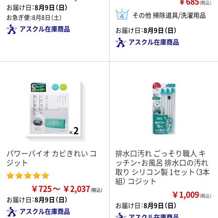
￥685
（税込）
お届け日：
8月9日（日）
その他 掃除道具/洗濯用品
お急ぎ便：
8月8日（土）
アスクル在庫商品
お届け日：
8月9日（日）
アスクル在庫商品
パワーバイオ カビきれい コ
排水口汚れ ごっそり職人 キ
ジット
ッチン・お風呂 排水口の汚れ
取り シリコン製 1セット（3本
組） コジット
￥725
￥2,037
￥1,009
（税込）
お届け日：
8月9日（日）
お届け日：
8月9日（日）
アスクル在庫商品
アスクル在庫商品