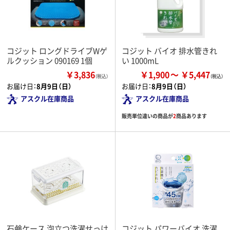
コジット ロングドライブWゲ
コジット バイオ 排水管きれ
ルクッション 090169 1個
い 1000mL
￥3,836
￥1,900
￥5,447
（税込）
お届け日：
8月9日（日）
お届け日：
8月9日（日）
アスクル在庫商品
アスクル在庫商品
販売単位違いの商品が
2
商品あります
石鹸ケース 泡立つ洗濯せっけ
コジット パワーバイオ 洗濯