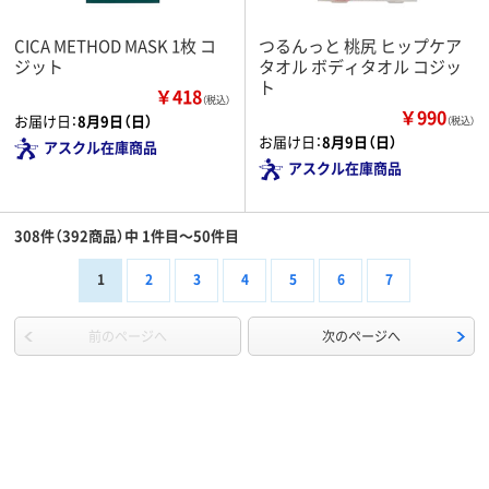
CICA METHOD MASK 1枚 コ
つるんっと 桃尻 ヒップケア
ジット
タオル ボディタオル コジッ
ト
￥418
（税込）
￥990
お届け日：
8月9日（日）
（税込）
お届け日：
8月9日（日）
アスクル在庫商品
アスクル在庫商品
308件（392商品）中 1件目～50件目
1
2
3
4
5
6
7
前のページへ
次のページへ