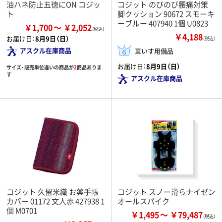
油ハネ防止五徳にON コジッ
コジット のびのび腰痛対策
ト
脚クッション 90672 スモーキ
ーブルー 407940 1個 U0823
￥1,700
￥2,052
￥4,188
お届け日：
8月9日（日）
（税込）
アスクル在庫商品
車いす用備品
お届け日：
8月9日（日）
サイズ・販売単位違いの商品が
2
商品ありま
す
アスクル在庫商品
コジット 久留米織 お薬手帳
コジット スノー滑らナイゼン
カバー 01172 文人赤 427938 1
オールスパイク
個 M0701
￥1,495
￥79,487