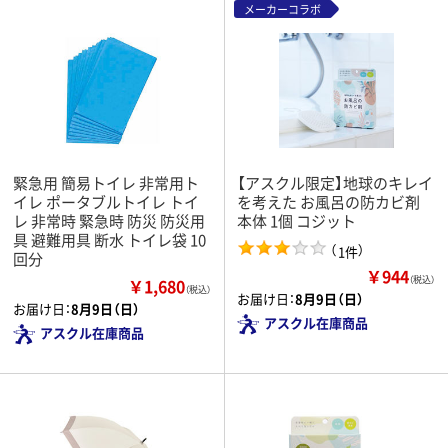
メーカーコラボ
緊急用 簡易トイレ 非常用ト
【アスクル限定】地球のキレイ
イレ ポータブルトイレ トイ
を考えた お風呂の防カビ剤
レ 非常時 緊急時 防災 防災用
本体 1個 コジット
具 避難用具 断水 トイレ袋 10
（
）
1件
回分
￥944
（税込）
￥1,680
（税込）
お届け日：
8月9日（日）
お届け日：
8月9日（日）
アスクル在庫商品
アスクル在庫商品