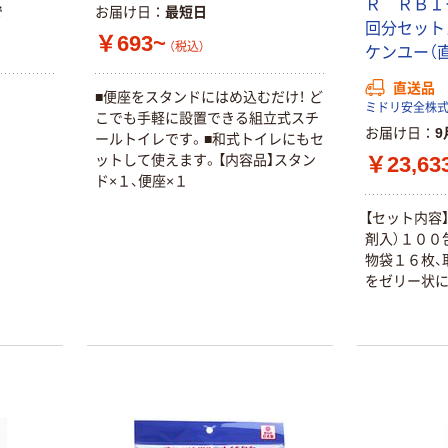
Ｒ ＲＢＩ
で
お届け日
最短日
回分セットＡ 
￥693~
（税込）
ケンユー（
直送品
■便座をスタンドにはめ込むだけ！ ど
ミドリ安全株式
こでも手軽に設置できる組立式スチ
お届け日
9
ールトイレです。■和式トイレにもセ
￥23,63
ットして使えます。【内容品】スタン
ド×１、便座×１
【セット内容
剤入）１００
物袋１６枚、
をゼリー状に