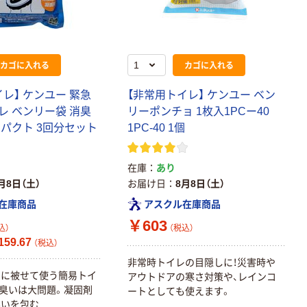
人気商品
(セール) 急速冷
却剤 大きめ 冷
却パック たたく
カゴに入れる
カゴに入れる
と冷える アイス
￥128
（税込）
パック 使い捨て
レ】 ケンユー 緊急
【非常用トイレ】 ケンユー ベン
携帯 冷却用品
レ ベンリー袋 消臭
リーポンチョ 1枚入1PCー40
カゴへ
武田コーポレー
ンパクト 3回分セット
1PC-40 1個
ション 1個
人気商品
在庫
あり
錦尚金 PCMネ
月8日（土）
お届け日
8月8日（土）
ッククーラー ホ
ワイト
在庫商品
アスクル在庫商品
￥798~
￥603
（税込）
込）
（税込）
59.67
（税込）
人気商品
非常時トイレの目隠しに！災害時や
レに被せて使う簡易トイ
アウトドアの寒さ対策や、レインコ
アイリスオーヤ
臭いは大問題。凝固剤
ートとしても使えます。
マ クールタオル
臭いを包む
シート 冷却 使