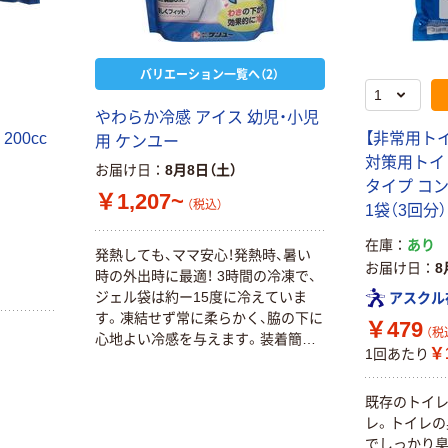
アイデア 冷感タ
￥698
ト 冷却用品 ひ
（税込）
オル 冷却 水で
んやりグッズ 繰
￥1,698~
濡らす 振る 繰
カゴへ
り返し グローバ
（税込）
り返し ポーチ付
バリエーション一覧へ（2）
ル・ジャパン
人気商品
人気商品
やわらか冷感 アイス 幼児・小児
200cc
【非常用トイ
サラヤ
アイスノン ICE
用 ケンユー
（SARAYA） サラ
KING 極冷えボ
対策用トイ
お届け日
8月8日（土）
ヤ クールリフレ
ディミスト 白元
タイプ コ
￥1,207~
アース 熱中症対
（税込）
￥209~
￥698~
1袋（3回分）
（税込）
（税込）
策
在庫
あり
発熱しても、ママ安心！発熱時、暑い
人気商品
お届け日
8
時の外出時に最適！ 3時間の冷凍で、
小林製薬 熱さま
ジェル袋は約ー15度に冷えていま
アスクル
シート
す。凍結せず常に柔らかく、脇の下に
￥479
（税
心地よい冷感を与えます。装着簡単
￥432~
（税込）
￥1
1回あたり
長さ調節OK 優しくフィット スペア
ジェル2コ付き
人気商品
既存のトイ
レ。トイレの
白元アース ア
でしっかり
イスノンネック