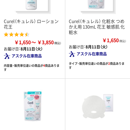
Curel（キュレル） ローション
Curel（キュレル） 化粧水 つめ
花王
かえ用 130mL 花王 敏感肌 化
粧水
￥1,650
￥1,650
￥3,850
（税込）
お届け日：
8月11日（火）
お届け日：
8月11日（火）
アスクル在庫商品
アスクル在庫商品
タイプ・販売単位違いの商品が
2
商品ありま
内容量・販売単位違いの商品が
4
商品ありま
す
す