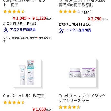
ト 花王
容液 40g 花王 敏感肌
（
）
13件
￥1,045
￥1,320
￥2,750
（税込）
お届け日：
8月11日（火）
お届け日：
8月11日（火）
アスクル在庫商品
アスクル在庫商品
タイプ・販売単位違いの商品が
3
商品ありま
す
Curel（キュレル） UV 花王
Curel（キュレル） エイジング
ケアシリーズ 花王
￥1,650
（税込）