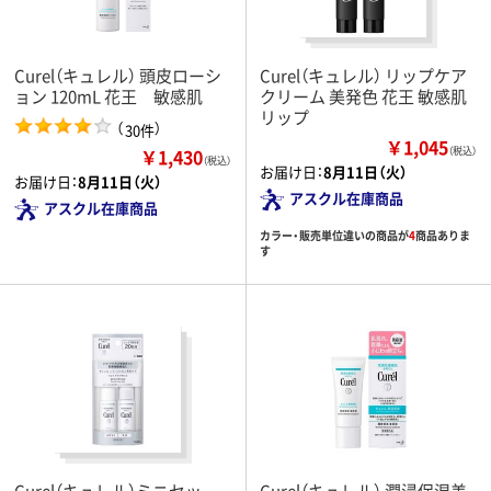
Curel（キュレル） 頭皮ローシ
Curel（キュレル） リップケア
ョン 120mL 花王 敏感肌
クリーム 美発色 花王 敏感肌
リップ
（
）
30件
￥1,045
￥1,430
（税込）
（税込）
お届け日：
8月11日（火）
お届け日：
8月11日（火）
アスクル在庫商品
アスクル在庫商品
カラー・販売単位違いの商品が
4
商品ありま
す
Curel（キュレル）ミニセッ
Curel（キュレル） 潤浸保湿美