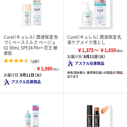
Curel（キュレル） 潤浸保湿 色
Curel（キュレル） 潤浸保湿 乳
づくベースミルク ベージュ
液ケアメイク落とし
02 30mL SPF24 PA++ 花王 敏
￥1,375
￥1,650
感肌
お届け日：
8月11日（火）
（
）
6件
アスクル在庫商品
￥1,980
（税込）
本体/詰め替え・販売単位違いの商品が
2
商品
お届け日：
8月11日（火）
あります
アスクル在庫商品