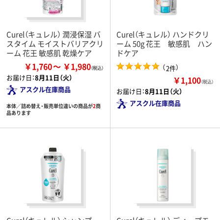
Curel（キュレル） 潤浸保湿 バ
Curel（キュレル） ハンドクリ
スタイム モイストバリアクリ
ーム 50g 花王 敏感肌 ハン
ーム 花王 敏感肌 乾燥ケア
ドケア
￥1,760
￥1,980
（
）
2件
お届け日：
8月11日（火）
￥1,100
（税込）
アスクル在庫商品
お届け日：
8月11日（火）
アスクル在庫商品
本体／詰め替え・販売単位違いの商品が
2
商
品あります