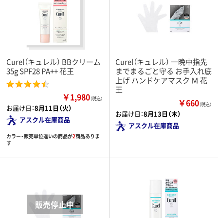
Curel（キュレル） BBクリーム
Curel（キュレル） 一晩中指先
35g SPF28 PA++ 花王
までまるごと守る お手入れ底
上げ ハンドケアマスク Ｍ 花
王
￥1,980
（税込）
￥660
（税込）
お届け日：
8月11日（火）
お届け日：
8月13日（木）
アスクル在庫商品
アスクル在庫商品
カラー・販売単位違いの商品が
2
商品ありま
す