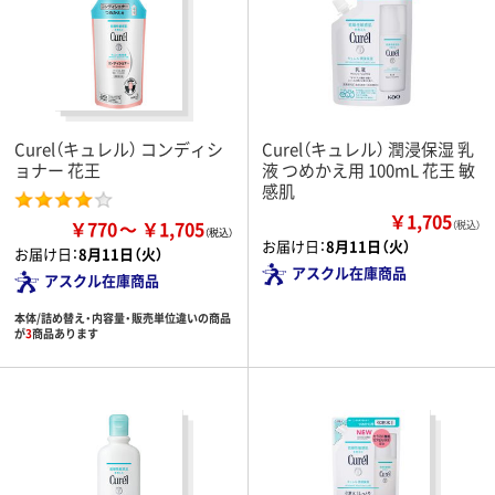
Curel（キュレル） コンディシ
Curel（キュレル） 潤浸保湿 乳
ョナー 花王
液 つめかえ用 100mL 花王 敏
感肌
￥1,705
￥770
￥1,705
（税込）
お届け日：
8月11日（火）
お届け日：
8月11日（火）
アスクル在庫商品
アスクル在庫商品
本体/詰め替え・内容量・販売単位違いの商品
が
3
商品あります