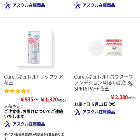
アスクル在庫商品
アスクル在庫商品
Curel（キュレル） リップケア
Curel（キュレル） パウダーフ
花王
ァンデション 明るい肌色 8g
SPF16 PA++ 花王
￥3,080
￥935
￥1,320
（税込）
お届け日：
8月13日（木）
入荷予定：
ご注文後、お届けについてご連絡
アスクル在庫商品
いたします
アスクル在庫商品
タイプ・販売単位違いの商品が
3
商品ありま
す