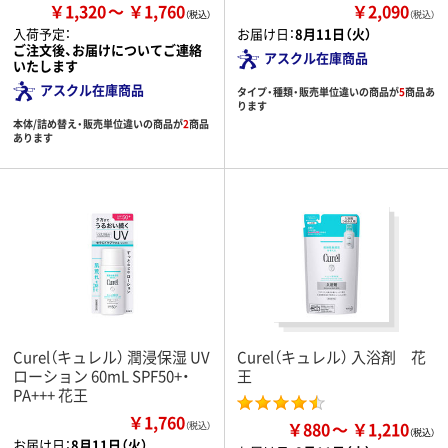
￥1,320
￥1,760
￥2,090
（税込）
入荷予定：
お届け日：
8月11日（火）
ご注文後、お届けについてご連絡
アスクル在庫商品
いたします
アスクル在庫商品
タイプ・種類・販売単位違いの商品が
5
商品あ
ります
本体/詰め替え・販売単位違いの商品が
2
商品
あります
Curel（キュレル） 潤浸保湿 UV
Curel（キュレル） 入浴剤 花
ローション 60mL SPF50+・
王
PA+++ 花王
￥1,760
￥880
￥1,210
（税込）
お届け日：
8月11日（火）