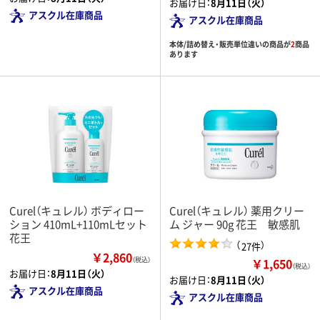
お届け日：
8月11日（火）
アスクル在庫商品
アスクル在庫商品
本体/詰め替え・販売単位違いの商品が
2
商品
あります
Curel（キュレル） ボディロー
Curel（キュレル） 薬用クリー
ション 410mL+110mLセット
ム ジャー 90g 花王 敏感肌
花王
（
）
27件
￥2,860
￥1,650
（税込）
（税込）
お届け日：
8月11日（火）
お届け日：
8月11日（火）
アスクル在庫商品
アスクル在庫商品