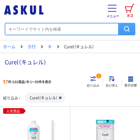
カゴ
メニュー
ホーム
カ行
キ
Curel（キュレル）
Curel（キュレル）
1
57
件（102商品）中 1～50件を表示
表示切替
絞り込み
並び替え
Curel（キュレル）
絞り込み
人気商品