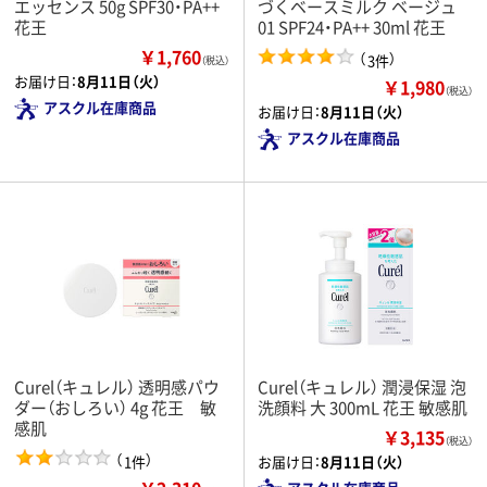
エッセンス 50g SPF30・PA++
づくベースミルク ベージュ
花王
01 SPF24・PA++ 30ml 花王
￥1,760
（
）
3件
（税込）
お届け日：
8月11日（火）
￥1,980
（税込）
アスクル在庫商品
お届け日：
8月11日（火）
アスクル在庫商品
Curel（キュレル） 透明感パウ
Curel（キュレル） 潤浸保湿 泡
ダー（おしろい） 4g 花王 敏
洗顔料 大 300mL 花王 敏感肌
感肌
￥3,135
（税込）
（
）
1件
お届け日：
8月11日（火）