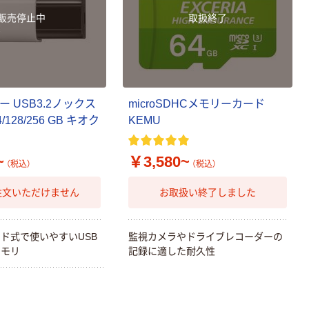
販売停止中
取扱終了
ー USB3.2ノックス
microSDHCメモリーカード
128/256 GB キオク
KEMU
~
￥3,580~
（税込）
（税込）
注文いただけません
お取扱い終了しました
ド式で使いやすいUSB
監視カメラやドライブレコーダーの
メモリ
記録に適した耐久性