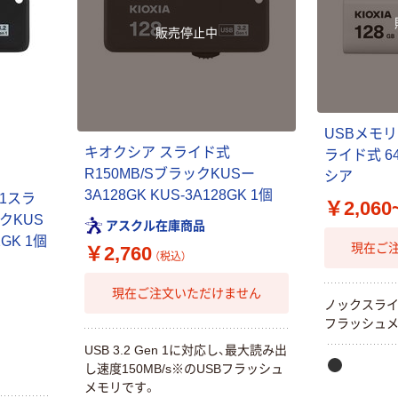
販売停止中
USBメモリ
キオクシア スライド式
ライド式 64/
R150MB/SブラックKUSー
シア
3A128GK KUS-3A128GK 1個
n1スラ
￥2,060
クKUS
アスクル在庫商品
2GK 1個
現在ご
￥2,760
（税込）
現在ご注文いただけません
ノックスライ
フラッシュ
USB 3.2 Gen 1に対応し、最大読み出
し速度150MB/s※のUSBフラッシュ
メモリです。