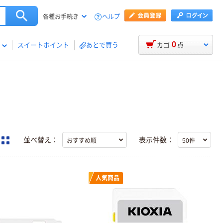
ヘルプ
各種お手続き
0
スイートポイント
あとで買う
カゴ
点
並べ替え：
表示件数：
人気商品