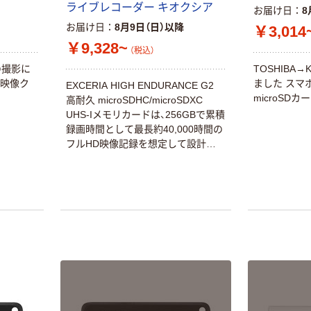
ライブレコーダー キオクシア
お届け日
8
お届け日
8月9日（日）以降
￥3,014
￥9,328~
（税込）
の撮影に
TOSHIBA→
や映像ク
ました スマ
EXCERIA HIGH ENDURANCE G2
microSDカ
高耐久 microSDHC/microSDXC
UHS-Iメモリカードは、256GBで累積
録画時間として最長約40,000時間の
フルHD映像記録を想定して設計し
ています。 UHS スピードクラス 3
（U3）及びビデオスピードクラス 30
（V30）に準拠しており、最大容量の
512GBは、4K映像で約17,000時間の
記録を想定して設計されています。
ドライブレコーダーや監視カメラに
求められる耐久性を備え、連続した
書き込みが可能です。