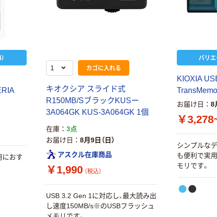
）
バリエ
カゴに入れる
KIOXIA
キオクシア スライド式
ERIA
TransMemo
R150MB/SブラックKUSー
お届け日
8
3A064GK KUS-3A064GK 1個
￥3,278
在庫
3点
お届け日
8月9日（日）
シンプルなデ
アスクル在庫商品
も便利で実用
用におす
モリです。
￥1,990
（税込）
USB 3.2 Gen 1に対応し、最大読み出
し速度150MB/s※のUSBフラッシュ
メモリです。