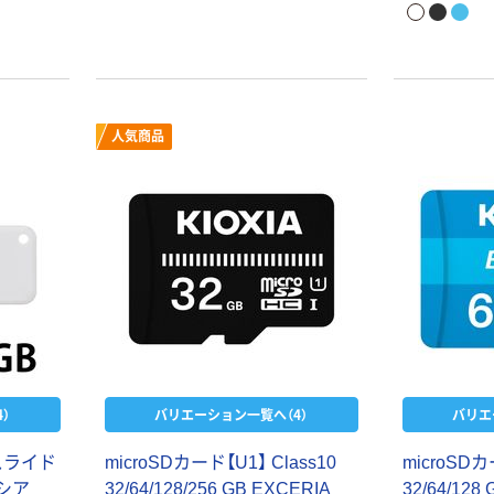
人気商品
）
バリエーション一覧へ（4）
バリエ
 スライド
microSDカード【U1】 Class10
microSDカ
クシア
32/64/128/256 GB EXCERIA
32/64/12