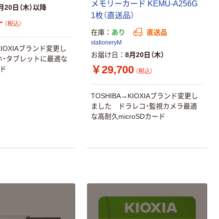
メモリーカード KEMU-A256G
月20日（木）以降
1枚（直送品）
~
（税込）
在庫
あり
直送品
stationeryM
KIOXIAブランド変更し
お届け日
8月20日（木）
ホ・タブレットに最適な
￥29,700
ード
（税込）
TOSHIBA→KIOXIAブランド変更し
ました ドラレコ・監視カメラ最適
な高耐久microSDカード