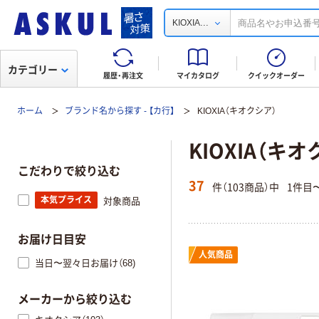
...
KIOXIA
カテゴリー
履歴・再注文
マイカタログ
クイックオーダー
ホーム
ブランド名から探す - 【カ行】
KIOXIA（キオクシア）
KIOXIA（キ
こだわりで絞り込む
37
件（103商品）中
1件目
本気プライス
対象商品
お届け日目安
人気商品
当日〜翌々日お届け（68)
メーカーから絞り込む