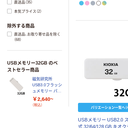
直送品（35）
本気プライス（2）
除外する商品
直送品、お取り寄せ品を除く
（68）
USBメモリー32GB のベ
ストセラー商品
磁気研究所
USB3.0フラッシ
ュメモリー パス
ワードロック対
￥2,640~
応
（税込）
バリエーション一覧へ（4
USBメモリー USB2.0
式 32/64/128 GB キオ