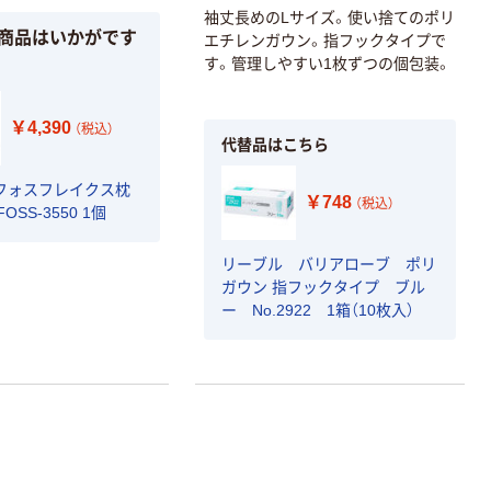
袖丈長めのLサイズ。使い捨てのポリ
商品はいかがです
エチレンガウン。指フックタイプで
本気プライス
す。管理しやすい1枚ずつの個包装。
アスクル はたら
く ふせん
75×75mm
￥4,390
（税込）
代替品はこちら
￥407~
（税込）
フォスフレイクス枕
￥748
（税込）
FOSS-3550 1個
人気商品
富士フイルム
リーブル バリアローブ ポリ
instax mini チェ
ガウン 指フックタイプ ブル
キフィルム INS
ー No.2922 1箱（10枚入）
MINI JP1 1パッ
￥1,420
（税込）
ク（10枚入り）
カゴへ
オリジナル
ゴミ袋 エコノミ
ータイプ 乳白半