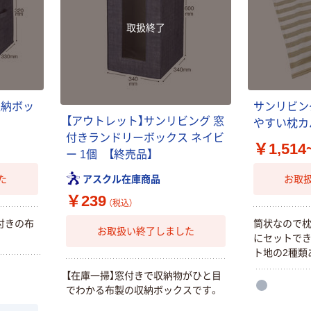
取扱終了
収納ボッ
サンリビン
【アウトレット】サンリビング 窓
やすい枕カ
付きランドリーボックス ネイビ
￥1,514
ー 1個 【終売品】
アスクル在庫商品
た
お取
￥239
（税込）
付きの布
筒状なので
お取扱い終了しました
にセットでき
ト地の2種類
本気プライス
本気プライス
【在庫一掃】窓付きで収納物がひと目
アスクル セロハ
アスクル フラッ
でわかる布製の収納ボックスです。
ンテープ
トファイル エコ
ノミータイプ