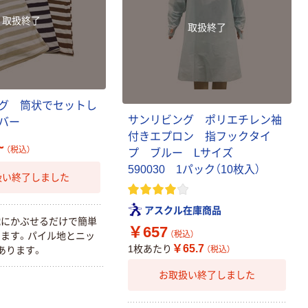
取扱終了
取扱終了
グ 筒状でセットし
サンリビング ポリエチレン袖
バー
付きエプロン 指フックタイ
~
（税込）
プ ブルー Lサイズ
590030 1パック（10枚入）
扱い終了しました
アスクル在庫商品
枕にかぶせるだけで簡単
￥657
（税込）
ます。パイル地とニッ
￥65.7
1枚あたり
（税込）
あります。
タカラトミー ベ
イブレード
お取扱い終了しました
￥1,400~
（税込）