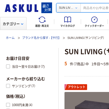
...
SUN LIV
カテゴリー
履歴・再注文
マイカタログ
クイックオーダー
ホーム
ブランド名から探す - 【サ行】
SUN LIVING（サンリビング）
SUN LIVIN
お届け日目安
5
件（7商品）中
1件目〜5
当日〜翌々日お届け（7)
メーカーから絞り込む
サンリビング（7）
アウトレット
価格（税込）
1000円未満（4）