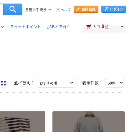
ヘルプ
各種お手続き
0
スイートポイント
あとで買う
カゴ
点
並べ替え：
表示件数：