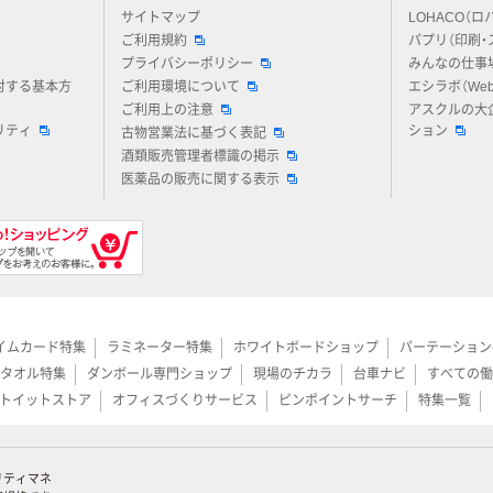
アスクルについてお気軽にご質問ください
サイトマップ
LOHACO（ロ
ご利用規約
パプリ（印刷・
プライバシーポリシー
みんなの仕事
対する基本方
ご利用環境について
エシラボ（We
ご利用上の注意
アスクルの大
リティ
ション
古物営業法に基づく表記
酒類販売管理者標識の掲示
医薬品の販売に関する表示
イムカード特集
ラミネーター特集
ホワイトボードショップ
パーテーション
タオル特集
ダンボール専門ショップ
現場のチカラ
台車ナビ
すべての働
トイットストア
オフィスづくりサービス
ピンポイントサーチ
特集一覧
リティマネ