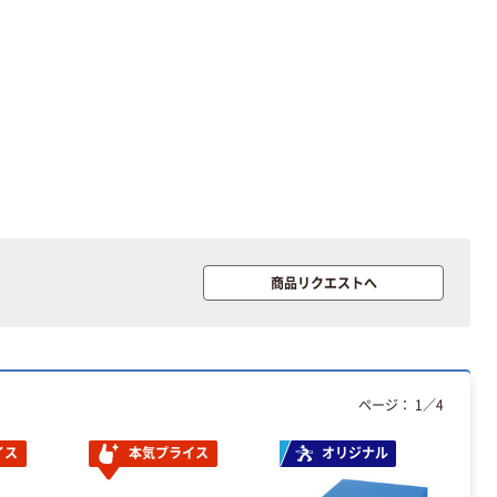
商品リクエストへ
ページ：
1
／
4
イス
本気プライス
オリジナル