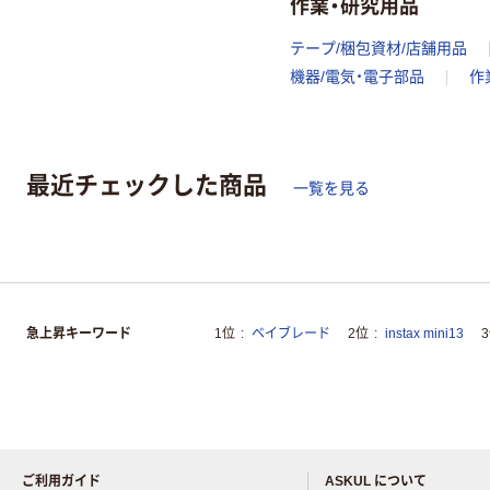
作業・研究用品
テープ/梱包資材/店舗用品
機器/電気・電子部品
作
最近チェックした商品
一覧を見る
急上昇キーワード
1位
ベイブレード
2位
instax mini13
ご利用ガイド
ASKUL について