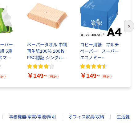
次の
ペーパー
ペーパータオル 中判
コピー用紙 マルチ
ト
組 5箱
再生紙100％ 200枚
ペーパー スーパー
ダ
 スマー
FSC認証 シングル
エコノミー+
1
ト ビビ
大王製紙共同企画 オ
イ
認証
リジナル
F
￥149~
￥149~
￥
税込）
（税込）
（税込）
事務機器/家電/電池/照明
オフィス家具/収納
生活雑