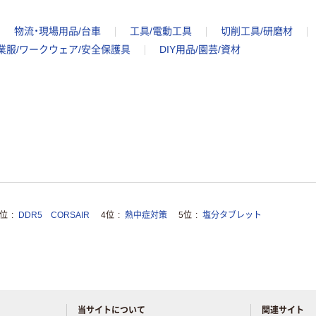
物流・現場用品/台車
工具/電動工具
切削工具/研磨材
業服/ワークウェア/安全保護具
DIY用品/園芸/資材
3位
DDR5 CORSAIR
4位
熱中症対策
5位
塩分タブレット
当サイトについて
関連サイト