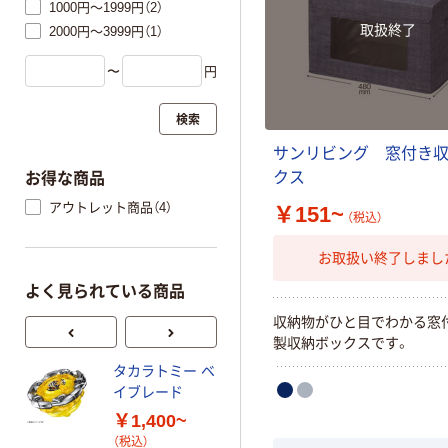
1000円～1999円（2）
取扱終了
2000円～3999円（1）
〜
円
検索
サンリビング 窓付き
クス
お得な商品
アウトレット商品（4）
￥151~
（税込）
お取扱い終了しまし
よく見られている商品
収納物がひと目でわかる窓
製収納ボックスです。
タカラトミー ベ
オリジナル
イブレード
乾電池 単4
￥1,400~
形 アルカリ乾
（税込）
電池 北欧パッ