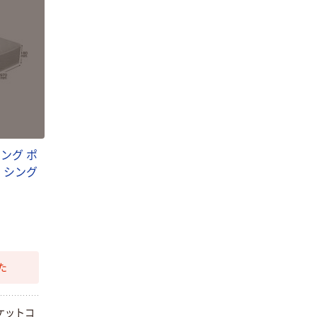
￥159~
（税込）
本気プライス
ニチバン セロテ
ープ 大巻
￥124~
（税込）
ング ポ
 シング
た
ケットコ