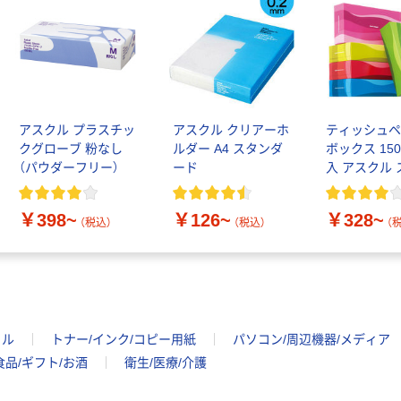
アスクル プラスチッ
アスクル クリアーホ
ティッシュ
クグローブ 粉なし
ルダー A4 スタンダ
ボックス 150
（パウダーフリー）
ード
入 アスクル
トコンパク
ッド PEFC
￥398~
￥126~
￥328~
（税込）
（税込）
（
イル
トナー/インク/コピー用紙
パソコン/周辺機器/メディア
食品/ギフト/お酒
衛生/医療/介護