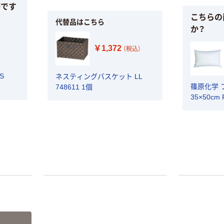
￥216~
（税込）
がです
A4タテ(コクヨ
￥115~
（税込）
こちらの
製造）
代替品はこちら
か？
本気プライス
本気プライス
アスクル はたら
￥1,372
（税込）
く ふせん
キングジム テプ
50×15mm
ラ TEPRA
PRO【純正】テー
S
ネスティングバスケット LL
￥386~
（税込）
プ 白ラベル
篠原化学 
748611 1個
￥914~
（税込）
12mm幅 （黒文
35×50cm 
字）
本気プライス
富士フイルム チ
アスクル はたら
ェキ専用フィル
く ふせん 付箋
ム INSTAX MINI
75×25mm
WW2
￥1,580~
￥377~
（税込）
（税込）
本気プライス
大塚製薬工場
経口補水液 オー
エスワン（OS-1）