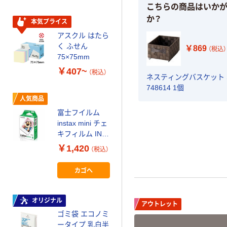
こちらの商品はいか
ケージ アスク
￥140~
（税込）
か？
ルオリジナル
本気プライス
アスクル はたら
オリジナル
く ふせん
￥869
（税込）
アスクルオリジ
75×75mm
ナル ラミネー
￥407~
（税込）
トフィルム A4
ネスティングバスケット 
サイズ
748614 1個
￥458~
（税込）
100μ（ミクロン）
人気商品
富士フイルム
オリジナル
instax mini チェ
アスクル 「現場
キフィルム INS
のチカラ」 養生
MINI JP1 1パッ
￥1,420
（税込）
テープ
ク（10枚入り）
￥358~
（税込）
カゴへ
富士フイルム
オリジナル
instax mini13
アウトレット
INS MINI 13
ゴミ袋 エコノミ
ータイプ 乳白半