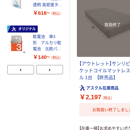
￥12,100~
透明 高密度タイ
（税込）
プ 詰替用 バイ
￥616~
（税込）
オマス素材10％
オリジナル
配合
取扱終了
サントリー 伊右
オリジナル
衛門 「お茶、どう
乾電池 単3
ぞ。」 緑茶
形 アルカリ乾
電池 北欧パッ
￥528~
（税込）
ケージ アスク
￥140~
（税込）
ルオリジナル
【アウトレット】サンリビ
ケットコイルマットレス
ル 1台 【終売品】
アスクル在庫商品
￥2,197
（税込）
お取扱い終了しまし
【在庫一掃】お求めやすいポ