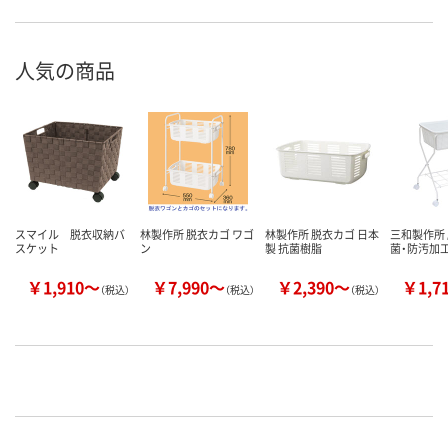
人気の商品
スマイル 脱衣収納バ
林製作所 脱衣カゴ ワゴ
林製作所 脱衣カゴ 日本
三和製作所 
スケット
ン
製 抗菌樹脂
菌・防汚加
￥1,910～
￥7,990～
￥2,390～
￥1,7
（税込）
（税込）
（税込）