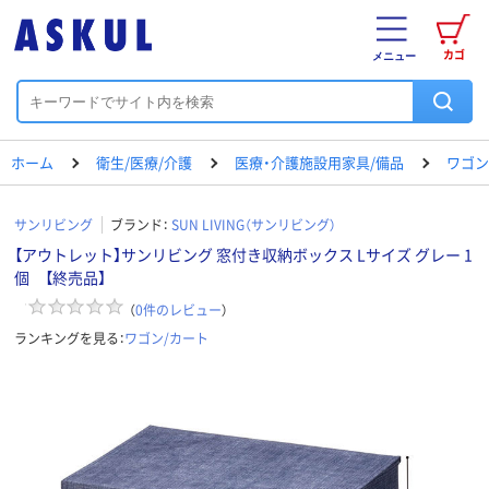
カゴ
メニュー
ホーム
衛生/医療/介護
医療・介護施設用家具/備品
ワゴン
サンリビング
ブランド：
SUN LIVING（サンリビング）
【アウトレット】サンリビング 窓付き収納ボックス Lサイズ グレー 1
個 【終売品】
（
0
件のレビュー
）
ランキングを見る：
ワゴン/カート