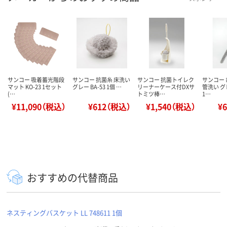
サンコー 吸着蓄光階段
サンコー 抗菌糸 床洗い
サンコー 抗菌トイレク
サンコー
マット KO-23 1セット
グレー BA-53 1個 …
リーナーケース付DXサ
管洗い グレ
(…
トミツ棒…
1…
¥11,090（税込）
¥612（税込）
¥1,540（税込）
¥
おすすめの代替商品
ネスティングバスケット LL 748611 1個