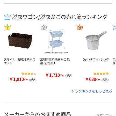
脱衣ワゴン/脱衣かごの売れ筋ランキング
スマイル 脱衣収納バス
三和製作所 脱衣かご 抗
Defi （デフィ） レック
ア
ケット
菌・防汚加工
個
￥1,710～
（税込）
￥1,910～
￥630～
（税込）
（税込）
ランキングをもっと見る
メーカーからのおすすめ商品
スポンサー