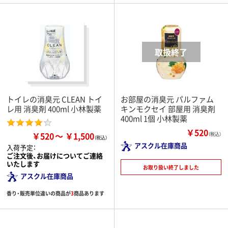
トイレの消臭元 CLEAN トイ
お部屋の消臭元 パルファム
レ用 消臭剤 400ml 小林製薬
キンモクセイ 部屋用 消臭剤
400ml 1個 小林製薬
￥520
￥520
￥1,500
（税込）
アスクル在庫商品
入荷予定：
ご注文後、お届けについてご連絡
いたします
お取り扱い終了しました
アスクル在庫商品
香り・販売単位違いの商品が
3
商品あります