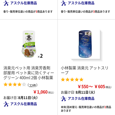
アスクル在庫商品
アスクル在庫商品
香り・販売単位違いの商品が
3
商品あります
香り・販売単位違いの商品が
3
商品あります
消臭元ペット用 消臭芳香剤
小林製薬 消臭元 アットスリ
部屋用 ペット臭に効くティー
ープ
グリーン 400ml 2個 小林製薬
（
）
22件
￥550
￥605
￥1,060
お届け日：
8月11日（火）
（税込）
お届け日：
8月11日（火）
アスクル在庫商品
アスクル在庫商品
本体/詰め替え・販売単位違いの商品が
2
商品
あります