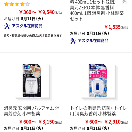
料 400mL 1セット（2個） ＋ 消
臭元ZERO 本体 無香料
￥360
￥9,540
400mL 1個 消臭剤 小林製薬
セット
お届け日：
8月11日（火）
アスクル在庫商品
￥1,535
（税込）
お届け日：
8月11日（火）
香り・販売単位違いの商品が
13
商品あります
アスクル在庫商品
消臭元 玄関用 パルファム 消
トイレの消臭元 抗菌+ トイレ
臭芳香剤 小林製薬
用 消臭芳香剤 小林製薬
￥600
￥3,150
￥600
￥2,910
お届け日：
8月11日（火）
お届け日：
8月11日（火）