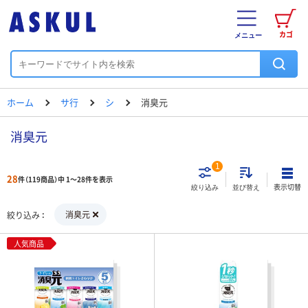
カゴ
メニュー
ホーム
サ行
シ
消臭元
消臭元
1
28
件（119商品）中 1～28件を表示
表示切替
絞り込み
並び替え
消臭元
絞り込み
人気商品