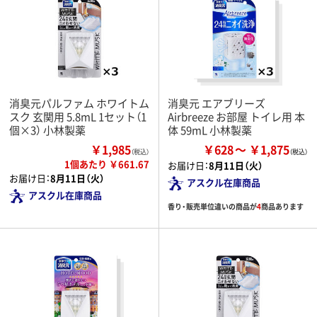
消臭元パルファム ホワイトム
消臭元 エアブリーズ
スク 玄関用 5.8mL 1セット（1
Airbreeze お部屋 トイレ用 本
個×3） 小林製薬
体 59mL 小林製薬
￥1,985
￥628
￥1,875
（税込）
1個あたり ￥661.67
お届け日：
8月11日（火）
お届け日：
8月11日（火）
アスクル在庫商品
アスクル在庫商品
香り・販売単位違いの商品が
4
商品あります