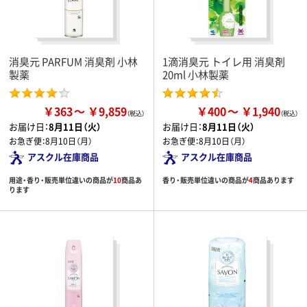
消臭元 PARFUM 消臭剤 小林
1滴消臭元 トイレ用 消臭剤
製薬
20ml 小林製薬
￥363
￥9,859
￥400
￥1,940
お届け日：
8月11日（火）
お届け日：
8月11日（火）
お急ぎ便：
8月10日（月）
お急ぎ便：
8月10日（月）
アスクル在庫商品
アスクル在庫商品
用途・香り・販売単位違いの商品が
10
商品あ
香り・販売単位違いの商品が
4
商品あります
ります