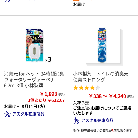
お届け
消臭元 for ペット 24時間消臭
小林製薬 トイレの消臭元
ウォータリーヴァーベナ
便臭ストロング
6.2ml 3個 小林製薬
￥1,898
￥338
￥4,240
（税込）
1個あたり ￥632.67
入荷予定：
お届け日：
8月11日（火）
ご注文後、お届けについてご連絡
いたします
アスクル在庫商品
アスクル在庫商品
香り・販売単位違いの商品が
3
商品あります