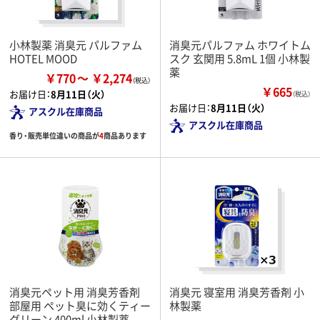
小林製薬 消臭元 パルファム
消臭元パルファム ホワイトム
HOTEL MOOD
スク 玄関用 5.8mL 1個 小林製
薬
￥770
￥2,274
￥665
お届け日：
8月11日（火）
（税込）
お届け日：
8月11日（火）
アスクル在庫商品
アスクル在庫商品
香り・販売単位違いの商品が
4
商品あります
消臭元ペット用 消臭芳香剤
消臭元 寝室用 消臭芳香剤 小
部屋用 ペット臭に効くティー
林製薬
グリーン 400ml 小林製薬