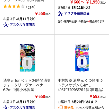
￥660
￥1,950
（
）
22件
お届け日：
8月11日（火）
￥558
アスクル在庫商品
（税込）
お届け日：
8月11日（火）
香り・販売単位違いの商品が
4
商品あります
アスクル在庫商品
消臭元 for ペット 24時間消臭
小林製薬 消臭元 くつ箱用 シ
ウォータリーヴァーベナ
トラスサボン 6.4mL
6.2ml 1個 小林製薬
4987072096826 1個（直送品）
￥658
￥593
（税込）
（税込）
お届け日：
8月11日（火）
お届け日：
8月20日（木）まで
アスクル在庫商品
直送品
もっと快適本舗から