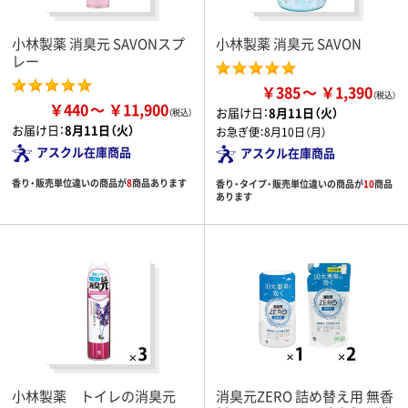
小林製薬 消臭元 SAVONスプ
小林製薬 消臭元 SAVON
レー
￥385
￥1,390
￥440
￥11,900
お届け日：
8月11日（火）
お届け日：
8月11日（火）
お急ぎ便：
8月10日（月）
アスクル在庫商品
アスクル在庫商品
香り・販売単位違いの商品が
8
商品あります
香り・タイプ・販売単位違いの商品が
10
商品
あります
小林製薬 トイレの消臭元
消臭元ZERO 詰め替え用 無香