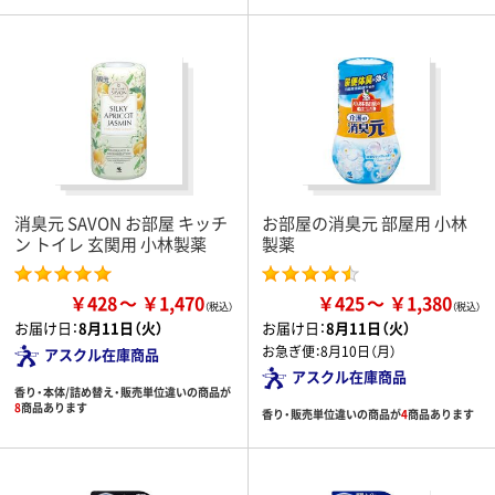
消臭元 SAVON お部屋 キッチ
お部屋の消臭元 部屋用 小林
ン トイレ 玄関用 小林製薬
製薬
￥428
￥1,470
￥425
￥1,380
お届け日：
8月11日（火）
お届け日：
8月11日（火）
お急ぎ便：
8月10日（月）
アスクル在庫商品
アスクル在庫商品
香り・本体/詰め替え・販売単位違いの商品が
8
商品あります
香り・販売単位違いの商品が
4
商品あります