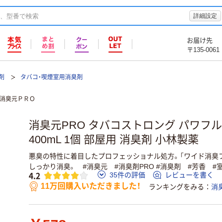
詳細設定
お届け先
〒135-0061
剤
タバコ・喫煙室用消臭剤
消臭元ＰＲＯ
消臭元PRO タバコストロング パワフ
400mL 1個 部屋用 消臭剤 小林製薬
悪臭の特性に着目したプロフェッショナル処方。「ワイド消臭
しっかり消臭。 #消臭元 #消臭剤PRO #消臭剤 #芳香 #室
4.2
35件の評価
レビューを書く
11万回購入いただきました！
ランキングをみる
消