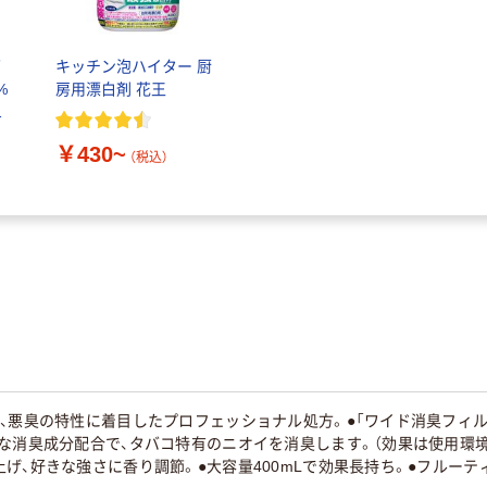
ダ
キッチン泡ハイター 厨
%
房用漂白剤 花王
0
￥430~
（税込）
、悪臭の特性に着目したプロフェッショナル処方。●「ワイド消臭フィ
な消臭成分配合で、タバコ特有のニオイを消臭します。（効果は使用環境
げ、好きな強さに香り調節。●大容量400mLで効果長持ち。●フルー