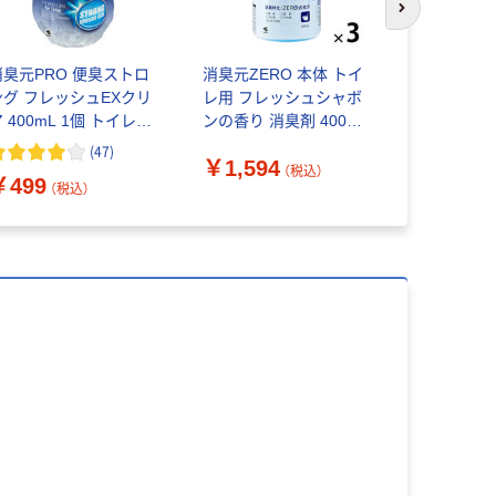
次のスライド
消臭元PRO 便臭ストロ
消臭元ZERO 本体 トイ
ティッシュ
ング フレッシュEXクリ
レ用 フレッシュシャボ
ックス 150
 400mL 1個 トイレ用
ンの香り 消臭剤 400mL
スクル ス
消臭剤 小林製薬
1セット（１個×3） 小林
クト ビビッ
(
47
)
￥1,594
製薬
証
（税込）
￥499
￥328~
（税込）