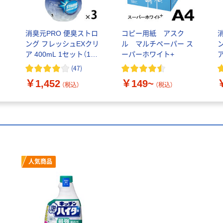
消臭元PRO 便臭ストロ
コピー用紙 アスク
ング フレッシュEXクリ
ル マルチペーパー ス
ア 400mL 1セット（1個
ーパーホワイト+
ア
×3） トイレ用 消臭剤 小
(
47
)
林製薬
￥1,452
￥149~
（税込）
（税込）
人気商品