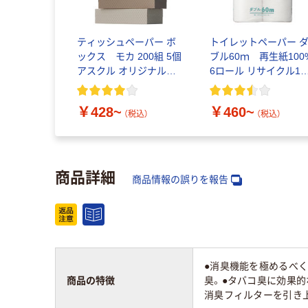
ティッシュペーパー ボ
トイレットペーパー 
ックス モカ 200組 5個
ブル60ｍ 再生紙100
アスクル オリジナルテ
6ロール リサイクル10
ィッシュ PEFC認証
芯あり FSC認証
￥428~
￥460~
（税込）
（税込）
商品詳細
商品情報の誤りを報告
●消臭機能を極めるべく
商品の特徴
臭。●タバコ臭に効果的
消臭フィルターを引き上