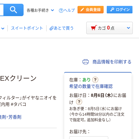
ヘルプ
各種お手続き
0
スイートポイント
あとで買う
カゴ
点
商品情報を印刷する
ルEXクリーン
在庫：
あり
希望の数量で在庫確認
お届け日：
8月6日（木）
にお届
フィルター」がイヤなニオイを
け
内用 #タバコ
お急ぎ便：8月5日（水）にお届け
（今から14時間58分以内のご注文
臭剤・芳香剤
で指定可。追加料金なし）
お届け先：