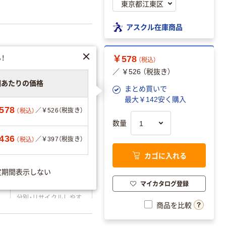
アスクル在庫商品
！
￥578
（税込）
／ ￥526 （税抜き）
個あたりの価格
まとめ買いで
可
最大￥142安く購入
578
／￥526（税抜き）
（税込）
数量
096727
436
／￥397（税抜き）
（税込）
カゴに入れる
分別・リサイクルし
定期間表示しない
やすい設計
マイカタログ登録
分別・リサイクルしやす
商品を比較
い設計
温室効果ガスなどの