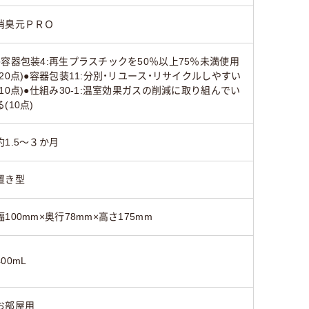
消臭元ＰＲＯ
●容器包装4:再生プラスチックを50％以上75％未満使用
(20点)●容器包装11:分別・リユース・リサイクルしやすい
(10点)●仕組み30-1:温室効果ガスの削減に取り組んでい
る(10点)
約1.5～３か月
置き型
幅100mm×奥行78mm×高さ175mm
400mL
お部屋用