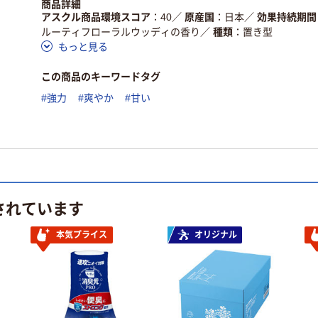
商品詳細
仕組
る
ている
アスクル商品環境スコア
40
／
原産国
日本
／
効果持続期間
ルーティフローラルウッディの香り
／
種類
置き型
この商品の環境配慮ポイントです。詳しくはページ下部の商品
もっと見る
ア詳細／加点項目
」で確認できます。
この商品のキーワードタグ
#強力
#爽やか
#甘い
されています
本気プライス
オリジナル