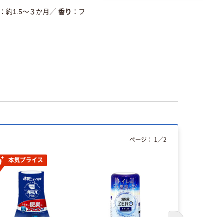
削減
約1.5～３か月
／
香り
フ
詳細「
アスクル商品環境スコ
ページ：
1
／
2
本気プライス
本気プ