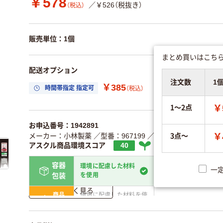
￥578
／￥526（税抜き）
（税込）
販売単位：1個
まとめ買いはこちら
配送オプション
注文数
1
￥385
時間帯指定 指定可
置き場所指定 利用
（税込）
1～2点
￥
お申込番号：1942891
3点～
メーカー：小林製薬
／型番：967199
／JANコード：4987072
￥
アスクル商品環境スコア
40
容器
環境に配慮した材料
一
省資源・無包装
を使用
包装
詳しく見る
商品
環境に配慮した材料を使
省資源・省エネ・節水
本体
用
独自の回収スキームがあ
アスクルで資源循環し