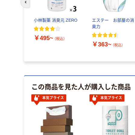
前のスライドへ
小林製薬 消臭元 ZERO
エステー お部屋の消
臭力
￥495~
（税込）
￥363~
（税込）
この商品を見た人が購入した商品
本気プライス
本気プライス