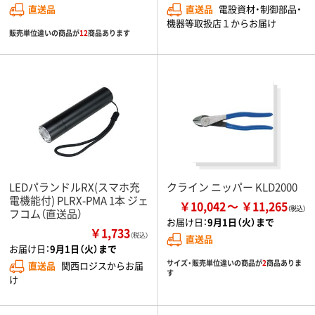
直送品
直送品
電設資材・制御部品・
機器等取扱店１からお届け
販売単位違いの商品が
12
商品あります
LEDパランドルRX(スマホ充
クライン ニッパー KLD2000
電機能付) PLRX-PMA 1本 ジェ
￥10,042
￥11,265
フコム（直送品）
お届け日：
9月1日（火）まで
￥1,733
（税込）
直送品
お届け日：
9月1日（火）まで
サイズ・販売単位違いの商品が
2
商品ありま
直送品
関西ロジスからお届
す
け