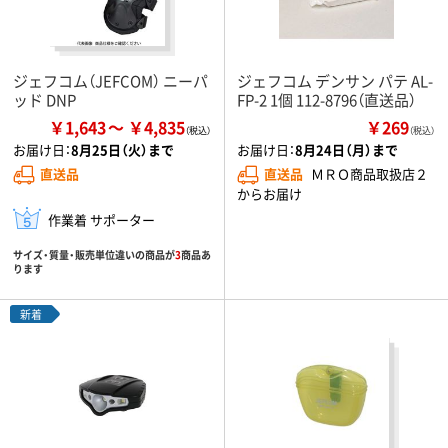
ジェフコム（JEFCOM） ニーパ
ジェフコム デンサン パテ AL-
ッド DNP
FP-2 1個 112-8796（直送品）
￥1,643
￥4,835
￥269
（税込）
お届け日：
8月25日（火）まで
お届け日：
8月24日（月）まで
直送品
直送品
ＭＲＯ商品取扱店２
からお届け
作業着 サポーター
サイズ・質量・販売単位違いの商品が
3
商品あ
ります
新着