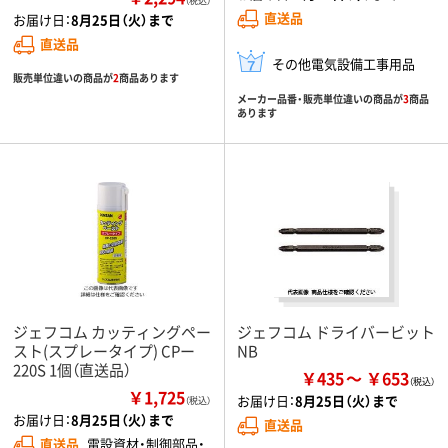
（税込）
直送品
お届け日：
8月25日（火）まで
直送品
その他電気設備工事用品
販売単位違いの商品が
2
商品あります
メーカー品番・販売単位違いの商品が
3
商品
あります
ジェフコム カッティングペー
ジェフコム ドライバービット
スト(スプレータイプ) CPー
NB
220S 1個（直送品）
￥435
￥653
￥1,725
お届け日：
8月25日（火）まで
（税込）
お届け日：
8月25日（火）まで
直送品
直送品
電設資材・制御部品・