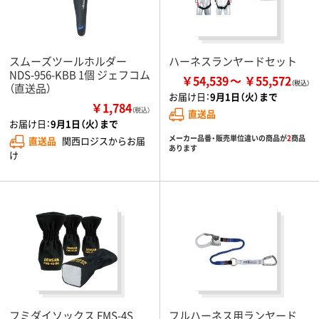
スムーズツールホルダー
ハーネスランヤードセット
NDS-956-KBB 1個 ジェフコム
￥54,539
￥55,572
（直送品）
お届け日：
9月1日（火）まで
￥1,784
（税込）
直送品
お届け日：
9月1日（火）まで
メーカー品番・販売単位違いの商品が
2
商品
直送品
関西ロジスからお届
あります
け
フミダイソックス FMS-4S
フルハーネス用ランヤード