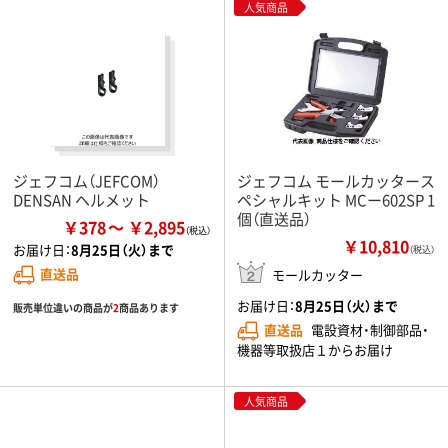
人気商品
ジェフコム（JEFCOM）
ジェフコム モールカッタース
DENSAN ヘルメット
ペシャルキット MCー602SP 1
個（直送品）
￥378
￥2,895
￥10,810
お届け日：
8月25日（火）まで
（税込）
直送品
モールカッター
お届け日：
8月25日（火）まで
販売単位違いの商品が
2
商品あります
直送品
電設資材・制御部品・
機器等取扱店１からお届け
人気商品