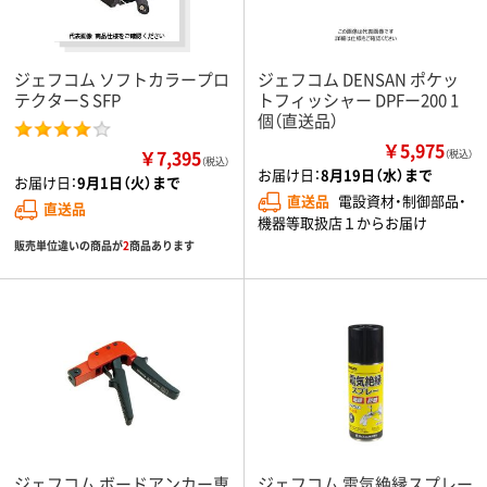
ジェフコム ソフトカラープロ
ジェフコム DENSAN ポケッ
テクターS SFP
トフィッシャー DPFー200 1
個（直送品）
￥5,975
￥7,395
（税込）
（税込）
お届け日：
8月19日（水）まで
お届け日：
9月1日（火）まで
直送品
電設資材・制御部品・
直送品
機器等取扱店１からお届け
販売単位違いの商品が
2
商品あります
ジェフコム ボードアンカー専
ジェフコム 電気絶縁スプレー