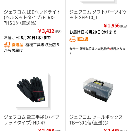
ジェフコム LEDヘッドライト
ジェフコム ソフトパーツポケ
(ヘルメットタイプ) PLRX-
ット SPP-10_1
7HS 1ケ（直送品）
￥1,956
（税込）
￥3,412
お届け日：
8月20日（木）まで
（税込）
お届け日：
8月20日（木）まで
直送品
直送品
機械工具等取扱店６
カラー・販売単位違いの商品が
4
商品ありま
からお届け
す
ジェフコム 電工手袋（ハイブ
ジェフコム ツールボックス
リッドタイプ） ND-47
TBー30 1個（直送品）
￥2,458
￥2,458