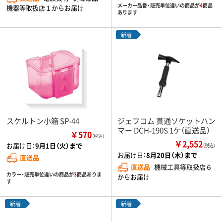
メーカー品番・販売単位違いの商品が
4
商品
機器等取扱店１からお届け
あります
新着
スケルトン小箱 SP-44
ジェフコム 貫通ソケットハン
マー DCH-190S 1ケ（直送品）
￥570
（税込）
￥2,552
お届け日：
9月1日（火）まで
（税込）
お届け日：
8月20日（木）まで
直送品
直送品
機械工具等取扱店６
カラー・販売単位違いの商品が
3
商品ありま
からお届け
す
新着
新着