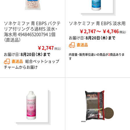
ソネケミファ 青 EBPS バクテ
ソネケミファ 青 EBPS 淡水用
リア付リングろ過材S 淡水・
￥2,747
￥4,746
海水用 4948465200794 1個
お届け日：
8月20日（木）まで
（直送品）
直送品
￥2,747
（税込）
お届け日：
8月20日（木）まで
内容量・販売単位違いの商品が
2
商品ありま
す
直送品
総合ペットショップ
チャームからお届け