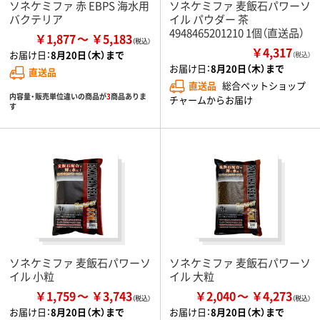
ソネケミファ 赤 EBPS 海水用
ソネケミファ 麦飯石パワーソ
バクテリア
イル パウダー 茶
4948465201210 1個（直送品）
￥1,877
￥5,183
￥4,317
お届け日：
8月20日（木）まで
（税込）
お届け日：
8月20日（木）まで
直送品
直送品
総合ペットショップ
内容量・販売単位違いの商品が
3
商品ありま
チャームからお届け
す
ソネケミファ 麦飯石パワーソ
ソネケミファ 麦飯石パワーソ
イル 小粒
イル 大粒
￥1,759
￥3,743
￥2,040
￥4,273
お届け日：
8月20日（木）まで
お届け日：
8月20日（木）まで