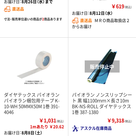
お届け日：
8月26日（水）まで
￥619
（税込）
直送品
お届け日：
8月12日（水）
寸法・販売単位違いの商品が
2
商品あります
直送品
ＭＲＯ商品取扱店２
からお届け
ダイヤテックス パイオラン
パイオラン ノンスリップシー
パイオラン梱包用テープ K-
ト 黒 幅1100ｍｍ×長さ10m
10-WH 50MMX50M 1巻 391-
BK-NS-ROLL ダイヤテックス
4046
1巻 387-1380
￥1,031
￥9,318
（税込）
（税込）
1mあたり ￥20.62
アスクル在庫商品
お届け日：
8月8日（土）