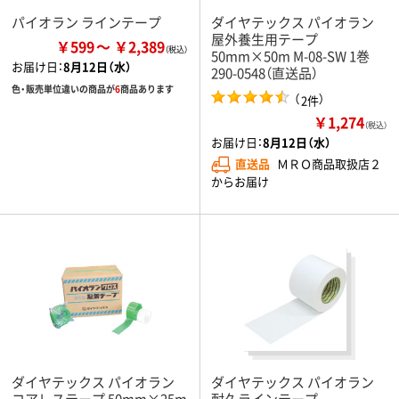
パイオラン ラインテープ
ダイヤテックス パイオラン
屋外養生用テープ
￥599
￥2,389
50mm×50m M-08-SW 1巻
お届け日：
8月12日（水）
290-0548（直送品）
色・販売単位違いの商品が
6
商品あります
（
）
2件
￥1,274
（税込）
お届け日：
8月12日（水）
直送品
ＭＲＯ商品取扱店２
からお届け
ダイヤテックス パイオラン
ダイヤテックス パイオラン
コアレステープ 50mm×25m
耐久ラインテープ