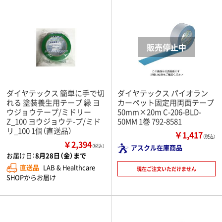
ダイヤテックス 簡単に手で切
ダイヤテックス パイオラン
れる 塗装養生用テープ 緑 ヨ
カーペット固定用両面テープ
ウジョウテープ/ミドリー
50mm×20m C-206-BLD-
Z_100 ヨウジョウテ-プ/ミド
50MM 1巻 792-8581
リ_100 1個（直送品）
￥1,417
（税込）
￥2,394
（税込）
アスクル在庫商品
お届け日：
8月28日（金）まで
直送品
LAB & Healthcare
現在ご注文いただけません
SHOPからお届け