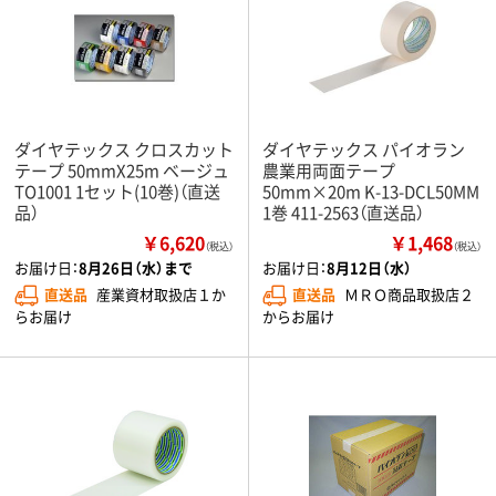
ダイヤテックス クロスカット
ダイヤテックス パイオラン
テープ 50mmX25m ベージュ
農業用両面テープ
TO1001 1セット(10巻)（直送
50mm×20m K-13-DCL50MM
品）
1巻 411-2563（直送品）
￥6,620
￥1,468
（税込）
（税込）
お届け日：
8月26日（水）まで
お届け日：
8月12日（水）
直送品
産業資材取扱店１か
直送品
ＭＲＯ商品取扱店２
らお届け
からお届け