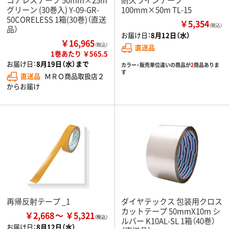
グリーン (30巻入) Y-09-GR-
100mm×50m TL-15
50CORELESS 1箱(30巻)（直送
￥5,354
（税込）
品）
お届け日：
8月12日（水）
￥16,965
（税込）
直送品
1巻あたり ￥565.5
お届け日：
8月19日（水）まで
カラー・販売単位違いの商品が
2
商品ありま
す
直送品
ＭＲＯ商品取扱店２
からお届け
再帰反射テープ _1
ダイヤテックス 包装用クロス
カットテープ 50mmX10m シ
￥2,668
￥5,321
ルバー K10AL-SL 1箱（40巻）
お届け日：
8月12日（水）