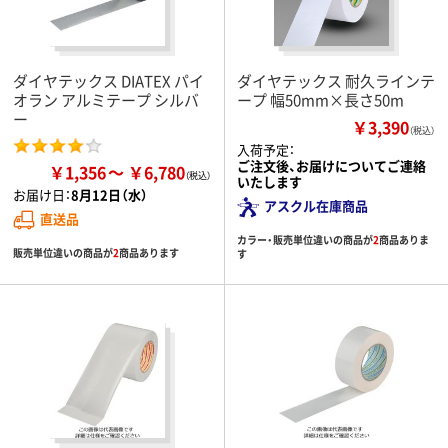
ダイヤテックス DIATEX パイ
ダイヤテックス 耐久ラインテ
オラン アルミテープ シルバ
ープ 幅50mm×長さ50m
ー
￥3,390
（税込）
入荷予定：
ご注文後、お届けについてご連絡
￥1,356
￥6,780
いたします
お届け日：
8月12日（水）
アスクル在庫商品
直送品
カラー・販売単位違いの商品が
2
商品ありま
販売単位違いの商品が
2
商品あります
す