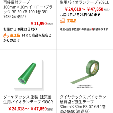
再帰反射テープ
生用パイオランテープ Y09CL
100mm×10m イエロー/ブラ
￥24,618
￥47,850
ック RF-30-YB-100 1巻 381-
お届け日：
8月26日（水）まで
7435（直送品）
直送品
￥11,990
（税込）
お届け日：
8月12日（水）
寸法・販売単位違いの商品が
2
商品あります
直送品
ＭＲＯ商品取扱店２
からお届け
ダイヤテックス 塗装・建築養
ダイヤテックス パイオラン
生用パイオランテープ Y09GR
硬質塩ビ養生テープ
30mm×30m ES-07-GR 1巻
￥24,618
￥47,850
352-9690（直送品）