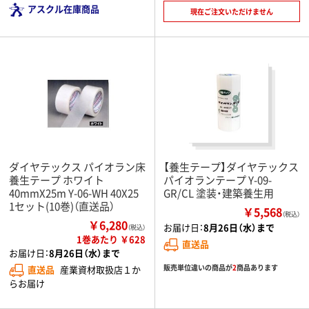
アスクル在庫商品
現在ご注文いただけません
ダイヤテックス パイオラン床
【養生テープ】ダイヤテックス
養生テープ ホワイト
パイオランテープ Y-09-
40mmX25m Y-06-WH 40X25
GR/CL 塗装・建築養生用
1セット(10巻)（直送品）
￥5,568
（税込）
￥6,280
お届け日：
8月26日（水）まで
（税込）
1巻あたり ￥628
直送品
お届け日：
8月26日（水）まで
販売単位違いの商品が
2
商品あります
直送品
産業資材取扱店１か
らお届け