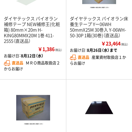
ダイヤテックス パイオラン
ダイヤテックス パイオラン床
補修テープ NEW補修王(化粧
養生テープ Yー06WH
箱) 80mm×20m H-
50mmX25M 30巻入 Y-06WH-
KING80MMX20M 1巻 411-
50-30P 1箱(30巻)（直送品）
2555（直送品）
￥23,464
（税込）
￥1,386
お届け日：
8月26日（水）まで
（税込）
お届け日：
8月12日（水）
直送品
産業資材取扱店１か
直送品
ＭＲＯ商品取扱店２
らお届け
からお届け