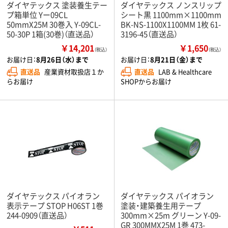
ダイヤテックス 塗装養生テー
ダイヤテックス ノンスリップ
プ箱単位 Yー09CL
シート黒 1100mm×1100mm
50mmX25M 30巻入 Y-09CL-
BK-NS-1100X1100MM 1枚 61-
50-30P 1箱(30巻)（直送品）
3196-45（直送品）
￥14,201
￥1,650
（税込）
（税込）
お届け日：
8月26日（水）まで
お届け日：
8月21日（金）まで
直送品
産業資材取扱店１か
直送品
LAB & Healthcare
らお届け
SHOPからお届け
ダイヤテックス パイオラン
ダイヤテックス パイオラン
表示テープ STOP H06ST 1巻
塗装・建築養生用テープ
244-0909（直送品）
300mm×25m グリーン Y-09-
GR 300MMX25M 1巻 473-