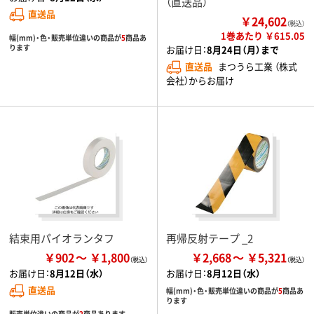
（直送品）
直送品
￥24,602
（税込）
1巻あたり ￥615.05
幅(mm)・色・販売単位違いの商品が
5
商品あ
ります
お届け日：
8月24日（月）まで
直送品
まつうら工業 （株式
会社）からお届け
結束用パイオランタフ
再帰反射テープ _2
￥902
￥1,800
￥2,668
￥5,321
お届け日：
8月12日（水）
お届け日：
8月12日（水）
直送品
幅(mm)・色・販売単位違いの商品が
5
商品あ
ります
販売単位違いの商品が
2
商品あります