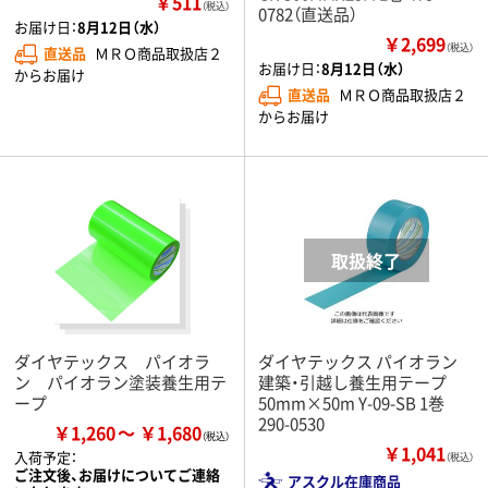
￥511
（税込）
0782（直送品）
お届け日：
8月12日（水）
￥2,699
（税込）
直送品
ＭＲＯ商品取扱店２
お届け日：
8月12日（水）
からお届け
直送品
ＭＲＯ商品取扱店２
からお届け
ダイヤテックス パイオラ
ダイヤテックス パイオラン
ン パイオラン塗装養生用テ
建築・引越し養生用テープ
ープ
50mm×50m Y-09-SB 1巻
290-0530
￥1,260
￥1,680
￥1,041
入荷予定：
（税込）
ご注文後、お届けについてご連絡
アスクル在庫商品