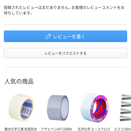
投稿されたレビューはまだありません。お客様のレビューコメントをお
待ちしています。
レビューを書く
レビューをリクエストする
人気の商品
積水化学工業 気密防水
アサヒペンAP COBRA
光洋化学 エースクロス
エスコ 50m