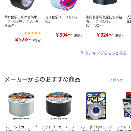
積水化学工業 気密防水テ
光洋化学 エースクロス
寺岡製作所 気密防水用粘
光
ープ No.740 アクリル系
011
着テープ NO.418
密
片面タ…
50mmX2…
￥904～
￥924～
（税込）
（税込）
￥528～
（税込）
ランキングをもっと見る
メーカーからのおすすめ商品
スポンサー
ジット タイガーテープ
ジット タイガーテープ
ジット 手で切れるコア
ジット 
透明 幅5cm×長さ
ブラック 幅5cm×長さ
ラグリップ KG-CUT 1
防水・防カ