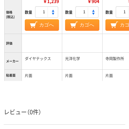
￥1,239
￥904
数量
数量
数量
価格
(税込)
カゴへ
カゴへ
カ
評価
ダイヤテックス
光洋化学
寺岡製作所
メーカー
片面
片面
片面
粘着面
カラーグ
ホワイト系
ホワイト系
ブラック系
ループ
レビュー（0件）