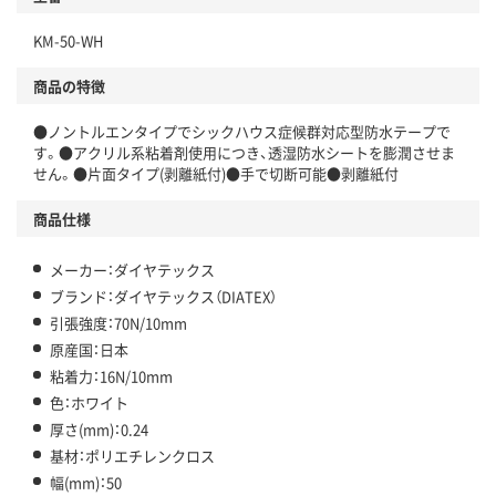
KM-50-WH
商品の特徴
●ノントルエンタイプでシックハウス症候群対応型防水テープで
す。●アクリル系粘着剤使用につき、透湿防水シートを膨潤させま
せん。●片面タイプ(剥離紙付)●手で切断可能●剥離紙付
商品仕様
メーカー：ダイヤテックス
ブランド：ダイヤテックス（DIATEX）
引張強度：70N/10mm
原産国：日本
粘着力：16N/10mm
色：ホワイト
厚さ(mm)：0.24
基材：ポリエチレンクロス
幅(mm)：50