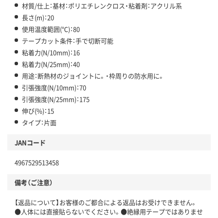
材質/仕上：基材：ポリエチレンクロス・粘着剤：アクリル系
長さ(m)：20
使用温度範囲(℃)：80
テープカット条件：手で切断可能
粘着力(N/10mm)：16
粘着力(N/25mm)：40
用途：断熱材のジョイントに。・枠周りの防水用に。
引張強度(N/10mm)：70
引張強度(N/25mm)：175
伸び(%)：15
タイプ：片面
JANコード
4967529513458
備考（ご注意）
【返品について】お客様のご都合による返品はお受けできません。
●人体には直接貼らないでください。●絶縁用テープではありませ