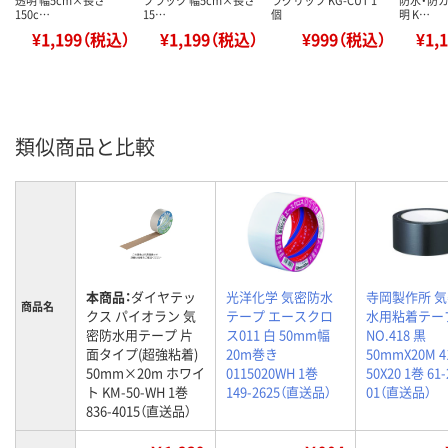
150c…
15…
個
明 K…
¥1,199（税込）
¥1,199（税込）
¥999（税込）
¥1,
類似商品と比較
本商品：
ダイヤテッ
光洋化学 気密防水
寺岡製作所 
商品名
クス パイオラン 気
テープ エースクロ
水用粘着テー
密防水用テープ 片
ス011 白 50mm幅
NO.418 黒
面タイプ(超強粘着)
20m巻き
50mmX20M 41
50mm×20m ホワイ
0115020WH 1巻
50X20 1巻 61-
ト KM-50-WH 1巻
149-2625（直送品）
01（直送品）
836-4015（直送品）