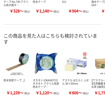
テープ No.740 アクリ
防水テープ
011
吸水テープ(
ル系片面タ…
EA9…
￥528～
￥1,140～
￥904～
￥
（税込）
（税込）
（税込）
この商品を見た人はこちらも検討されていま
す
防水気密テープ _2
オカモト（OKAMOTO）
アスクル はたらく ふせ
【アスクル
オカモト アクリル気密
ん 38×50mm
定】伊藤園
防水テープ…
お茶 【緑茶
￥1,239～
￥1,120～
￥806～
￥1,7
（税込）
（税込）
（税込）