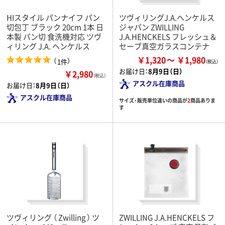
HIスタイル パンナイフ パン
ツヴィリングJ.A.ヘンケルス
切包丁 ブラック 20cm 1本 日
ジャパン ZWILLING
本製 パン切 食洗機対応 ツヴ
J.A.HENCKELS フレッシュ＆
ィリング J.A. ヘンケルス
セーブ真空ガラスコンテナ
￥1,320
￥1,980
（
）
1件
お届け日：
8月9日（日）
￥2,980
（税込）
アスクル在庫商品
お届け日：
8月9日（日）
アスクル在庫商品
サイズ・販売単位違いの商品が
2
商品ありま
す
ツヴィリング （ Zwilling ） ツ
ZWILLING J.A.HENCKELS フ