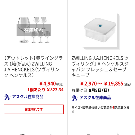
【アウトレット】赤ワイングラ
ZWILLING J.A.HENCKELS ツ
ス 1箱(6個入) ZWILLING
ヴィリングJ.A.ヘンケルスジ
J.A.HENCKELS（ツヴィリン
ャパン フレッシュ＆セーブ
ク ヘンケルス）
キューブ
￥4,940
￥2,970
￥19,855
（税込）
1個あたり ￥823.34
お届け日：
8月9日（日）
アスクル在庫商品
アスクル在庫商品
サイズ・販売単位違いの商品が
6
商品ありま
在庫切れです
す