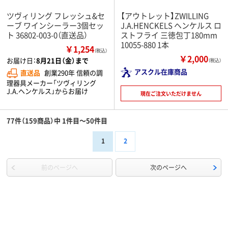
ツヴィリング フレッシュ&セ
【アウトレット】ZWILLING
ーブ ワインシーラー3個セッ
J.A.HENCKELS ヘンケルス ロ
ト 36802-003-0（直送品）
ストフライ 三徳包丁180mm
10055-880 1本
￥1,254
（税込）
￥2,000
お届け日：
8月21日（金）まで
（税込）
アスクル在庫商品
直送品
創業290年 信頼の調
理器具メーカー「ツヴィリング
J.A.ヘンケルス」からお届け
現在ご注文いただけません
77件（159商品）中 1件目～50件目
1
2
前のページへ
次のページへ