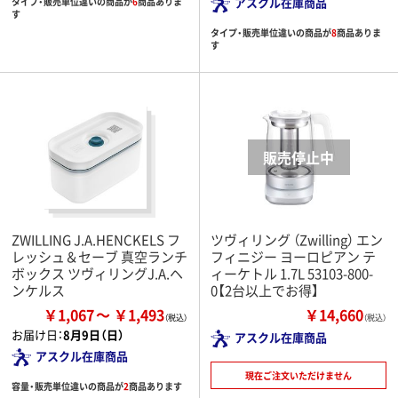
アスクル在庫商品
タイプ・販売単位違いの商品が
6
商品ありま
す
タイプ・販売単位違いの商品が
8
商品ありま
す
ZWILLING J.A.HENCKELS フ
ツヴィリング （Zwilling） エン
レッシュ＆セーブ 真空ランチ
フィニジー ヨーロピアン テ
ボックス ツヴィリングJ.A.ヘ
ィーケトル 1.7L 53103-800-
ンケルス
0【2台以上でお得】
￥1,067
￥1,493
￥14,660
（税込）
お届け日：
8月9日（日）
アスクル在庫商品
アスクル在庫商品
現在ご注文いただけません
容量・販売単位違いの商品が
2
商品あります