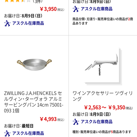
（
）
3件
お届け日：
8月9日（日）
￥3,950
アスクル在庫商品
（税込）
お届け日：
8月9日（日）
商品分類・刃渡り・販売単位違いの商品が
2
商
アスクル在庫商品
品あります
ZWILLING J.A.HENCKELS セ
ワインアクセサリー ツヴィリ
ルヴィン・ターヴォラ アルミ
ング
サービングパン 14cm 75001-
￥2,563
￥9,350
093 1個
お届け日：
8月9日（日）
￥4,993
（税込）
アスクル在庫商品
お届け日：
最短日
種別・販売単位違いの商品が
5
商品あります
アスクル在庫商品