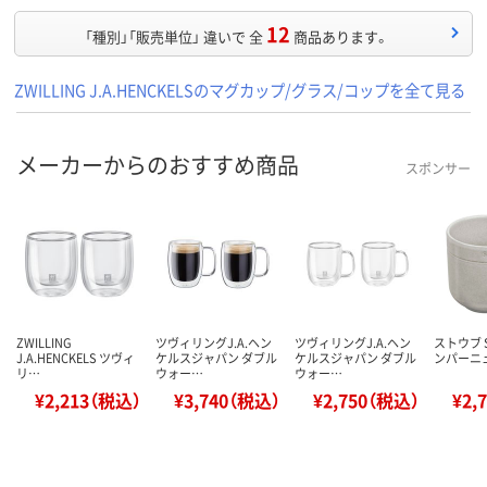
12
「種別」「販売単位」 違いで 全
商品あります。
ZWILLING J.A.HENCKELSのマグカップ/グラス/コップを全て見る
メーカーからのおすすめ商品
スポンサー
ZWILLING
ツヴィリングJ.A.ヘン
ツヴィリングJ.A.ヘン
ストウブ S
J.A.HENCKELS ツヴィ
ケルスジャパン ダブル
ケルスジャパン ダブル
ンパーニュ
リ…
ウォー…
ウォー…
¥2,213（税込）
¥3,740（税込）
¥2,750（税込）
¥2,