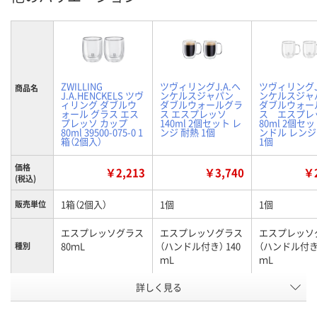
ZWILLING
ツヴィリングJ.A.ヘ
ツヴィリングJ
商品名
J.A.HENCKELS ツヴ
ンケルスジャパン
ンケルスジャ
ィリング ダブルウ
ダブルウォールグラ
ダブルウォー
ォール グラス エス
ス エスプレッソ
ス エスプレ
プレッソ カップ
140ml 2個セット レ
80ml 2個セッ
80ml 39500-075-0 1
ンジ 耐熱 1個
ンドル レンジ
箱（2個入）
1個
価格
￥2,213
￥3,740
￥2
(税込)
1箱（2個入）
1個
1個
販売単位
エスプレッソグラス
エスプレッソグラス
エスプレッソ
80ｍL
（ハンドル付き） 140
（ハンドル付き）
種別
ｍL
ｍL
お申込番
詳しく見る
KK22690
UK67698
UK67725
号