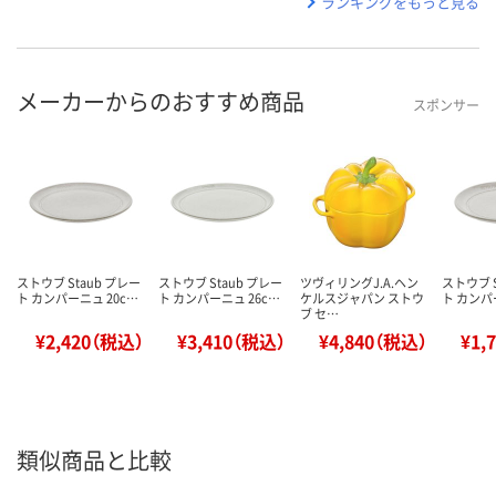
ランキングをもっと見る
メーカーからのおすすめ商品
スポンサー
ストウブ Staub プレー
ストウブ Staub プレー
ツヴィリングJ.A.ヘン
ストウブ S
ト カンパーニュ 20c…
ト カンパーニュ 26c…
ケルスジャパン ストウ
ト カンパ
ブ セ…
¥2,420（税込）
¥3,410（税込）
¥4,840（税込）
¥1,
類似商品と比較