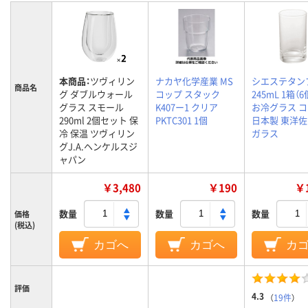
本商品：
ツヴィリン
ナカヤ化学産業 MS
シエステタン
商品名
グ ダブルウォール
コップ スタック
245mL 1箱（
グラス スモール
K407ー1 クリア
お冷グラス 
290ml 2個セット 保
PKTC301 1個
日本製 東洋
冷 保温 ツヴィリン
ガラス
グJ.A.ヘンケルスジ
ャパン
￥3,480
￥190
￥1
数量
数量
数量
価格
(税込)
カゴへ
カゴへ
カ
評価
4.3
（
19件
）