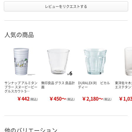
レビューをリクエストする
人気の商品
サンナップ アルミタン
無印良品 グラス 良品計
DURALEX（R) ピカル
東洋佐々木
ブラー スヌーピービー
画
ディー
エステタン
グルスカウト 5…
￥442
￥450～
￥2,180～
￥1,0
（税込）
（税込）
（税込）
他のバリエーション