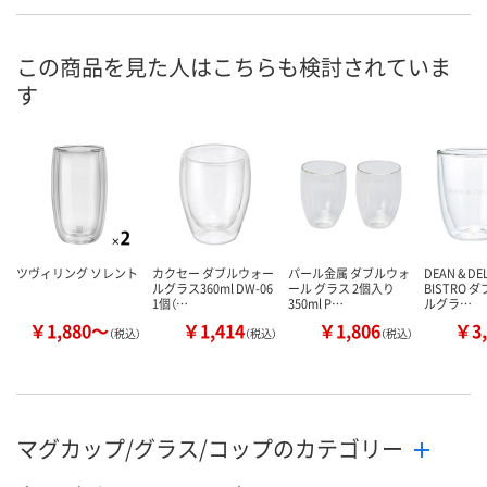
8点
あり
4点
在庫
8月9日（日）
8月9日（日）
8月9日（日）
お届け日
この商品を見た人はこちらも検討されていま
す
数量
数量
数量
カゴへ
カゴへ
カ
ツヴィリング ソレント
カクセー ダブルウォー
パール金属 ダブルウォ
DEAN & D
ルグラス360ml DW-06
ール グラス 2個入り
BISTRO 
1個（…
350ml P…
ルグラ…
￥1,880～
￥1,414
￥1,806
￥3,
（税込）
（税込）
（税込）
マグカップ/グラス/コップのカテゴリー