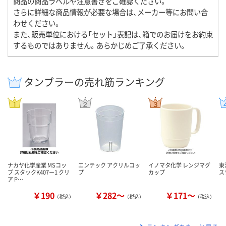
商品の商品ラベルや注意書きをご確認ください。
さらに詳細な商品情報が必要な場合は、メーカー等にお問い合
わせください。
また、販売単位における「セット」表記は、箱でのお届けをお約束
するものではありません。あらかじめご了承ください。
タンブラーの売れ筋ランキング
ナカヤ化学産業 MSコッ
エンテック アクリルコッ
イノマタ化学 レンジマグ
東
プ スタックK407ー1 クリ
プ
カップ
ス
ア P…
￥190
￥282～
￥171～
（税込）
（税込）
（税込）