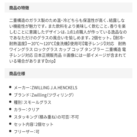
商品の特徴
二重構造のガラス製のため温・冷どちらも保温性が高く、結露しな
い機能性が魅力です。また飲料をより美味しく飲むこと、香りを楽
しむことに意識したデザインは、1点1点職人が作っている逸品なの
であなただけのグラスの風合いを愉しめます。2個セット。【耐冷・
耐熱温度】ー20℃～120℃【食洗機】使用可【電子レンジ】対応 耐熱
ワイングラス ロックグラス カップ コップ タンブラー 二重構造 電
子レンジ対応 日本正規販売品 ※画像には一部イメージが含まれて
いる場合があります【trip】
商品仕様
メーカー：ZWILLING J.A.HENCKELS
ブランド：Zwilling（ツヴィリング）
種別：スモールグラス
カラー：クリア
スタッキング（積み重ね）の可否：不可
セット内容：2個セット
フリーザー：可