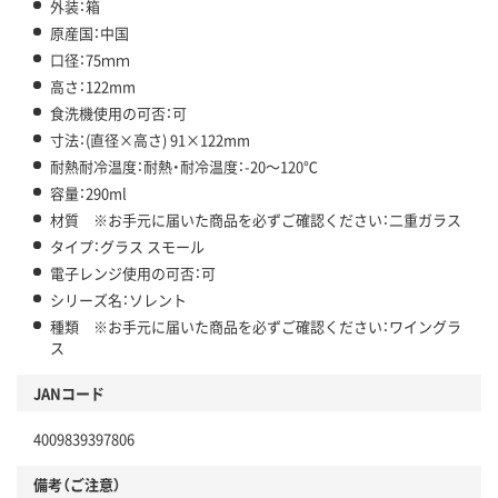
外装：箱
原産国：中国
口径：75ｍｍ
高さ：122mm
食洗機使用の可否：可
寸法：(直径×高さ) 91×122mm
耐熱耐冷温度：耐熱・耐冷温度：-20～120℃
容量：290ml
材質 ※お手元に届いた商品を必ずご確認ください：二重ガラス
タイプ：グラス スモール
電子レンジ使用の可否：可
シリーズ名：ソレント
種類 ※お手元に届いた商品を必ずご確認ください：ワイングラ
ス
JANコード
4009839397806
備考（ご注意）