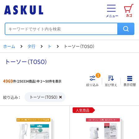
カゴ
メニュー
ホーム
タ行
ト
トーソー（TOSO）
トーソー（TOSO）
1
4969
件（250334商品）中 1～50件を表示
表示切替
絞り込み
並び替え
トーソー（TOSO）
絞り込み
人気商品