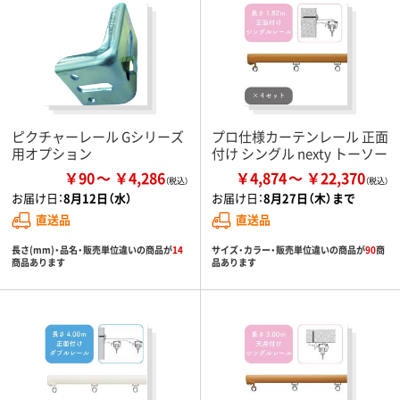
ピクチャーレール Gシリーズ
プロ仕様カーテンレール 正面
用オプション
付け シングル nexty トーソー
￥90
￥4,286
￥4,874
￥22,370
お届け日：
8月12日（水）
お届け日：
8月27日（木）まで
直送品
直送品
長さ(mm)・品名・販売単位違いの商品が
14
サイズ・カラー・販売単位違いの商品が
90
商
商品あります
品あります