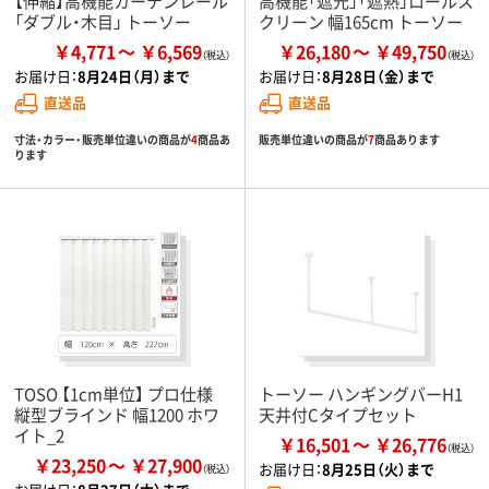
【伸縮】高機能カーテンレール
高機能「遮光」「遮熱」ロールス
「ダブル・木目」 トーソー
クリーン 幅165cm トーソー
￥4,771
￥6,569
￥26,180
￥49,750
お届け日：
8月24日（月）まで
お届け日：
8月28日（金）まで
直送品
直送品
寸法・カラー・販売単位違いの商品が
4
商品あ
販売単位違いの商品が
7
商品あります
ります
TOSO 【1cm単位】 プロ仕様
トーソー ハンギングバーH1
縦型ブラインド 幅1200 ホワ
天井付Cタイプセット
イト_2
￥16,501
￥26,776
￥23,250
￥27,900
お届け日：
8月25日（火）まで