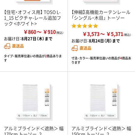
【住宅・オフィス用】 TOSO L-
【伸縮】高機能カーテンレール
1_15 ピクチャ-レール追加フ
「シングル・木目」 トーソー
ック <ホワイト>
￥860
￥910
￥3,573
￥5,371
お届け日：
8月27日（木）まで
お届け日：
8月24日（月）まで
直送品
直送品
タイプ・販売単位違いの商品が
2
商品ありま
寸法・カラー・販売単位違いの商品が
4
商品あ
す
ります
アルミブラインド＜遮熱＞ 幅
アルミブラインド＜遮熱＞ 幅
170cm トーソー_2
150cm トーソー_2