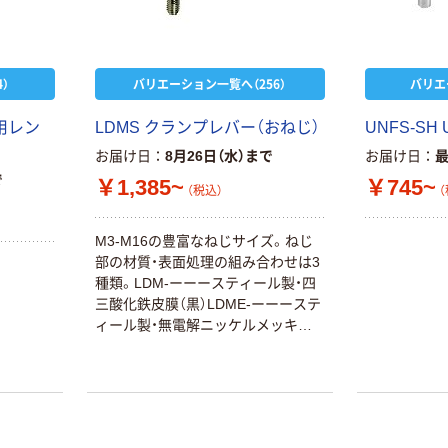
）
バリエーション一覧へ（256）
バリエ
用レン
LDMS クランプレバー（おねじ）
UNFS-SH
お届け日
8月26日（水）まで
お届け日
で
￥1,385~
￥745~
（税込）
（
M3-M16の豊富なねじサイズ。ねじ
部の材質・表面処理の組み合わせは3
種類。LDM-ーーースティール製・四
三酸化鉄皮膜（黒）LDME-ーーーステ
ィール製・無電解ニッケルメッキ
LDMS-ーーーステンレス製LDMEは
スティール製のねじ部に無電解ニッ
ケルメッキを施し耐蝕性を高めてい
ます。レバー部は傷が目立ちにくい
つや消しタイプの静電塗装。