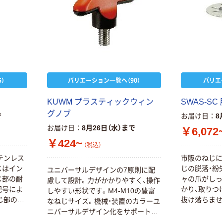
）
バリエーション一覧へ（90）
バリエ
KUWM プラスティックウィン
SWAS-S
グノブ
で
お届け日
8
お届け日
8月26日（水）まで
￥6,072
￥424~
（税込）
テンレス
市販のねじに
じはイン
じの脱落・紛
ユニバーサルデザインの7原則に配
じ部の耐
ャの爪がし
慮して設計。力がかかりやすく、操作
記号によ
かり、取りつ
しやすい形状です。M4-M10の豊富
じ部の材
抜け落ちませ
なねじサイズ。機械・装置のカラーユ
ーーーお
しが頻繁な
ニバーサルデザイン化をサポートす
ーーーお
ーの固定用ボ
る5色カラーバリエーション。ダーク