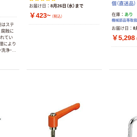
キャップ 茶角
個（直送品）
お届け日
8月26日（水）まで
ー車 Φ40mm プ
￥601~
￥2,743~
（税込）
レート 黒
￥423~
在庫
あり
（税込）
（税込）
機械部品等取
岐阜産研工業
重はステ
お届け日
8
トラスコ中山
PCJC型 旋回キ
。腐蝕に
￥5,298
（TRUSCO）
ャスター
ぐれてい
TRUSCO
理により
￥4,834~
TSF20フレーム
洗浄・ク
￥110~
（税込）
（税込）
20X20
の付着が
スリーエム ジャ
パン ゴム足 黒
高さ 3.6mm
SJ5012N 1袋
￥2,469
（税込）
(56個) 63-4592-
90（直送品）
カゴへ