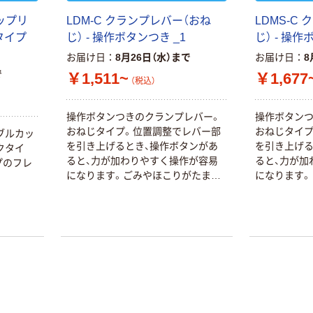
ップリ
LDM-C クランプレバー（おね
LDMS-C
タイプ
じ） - 操作ボタンつき _1
じ） - 操作
お届け日
8月26日（水）まで
お届け日
8
で
￥1,511~
￥1,677
（税込）
操作ボタンつきのクランプレバー。
操作ボタンつ
おねじタイプ。位置調整でレバー部
おねじタイプ
ブルカッ
を引き上げるとき、操作ボタンがあ
を引き上げる
クタイ
ると、力が加わりやすく操作が容易
ると、力が加
プのフレ
になります。ごみやほこりがたまり
になります。
。
にくい形状です。ねじ部の材質は2種
にくい形状で
類。LDM-ーーースティール製
類。LDM-
LDMS-ーーーステンレス製レバー部
LDMS-ー
は傷が目立ちにくいつや消しタイプ
は傷が目立
の静電塗装。M3-M12の豊富なねじ
の静電塗装。
サイズ。
サイズ。