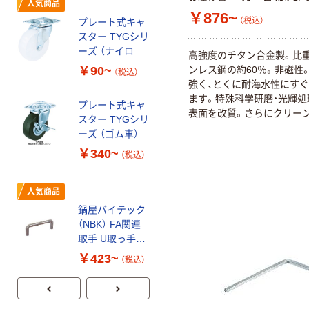
スター TYSシリ
人気商品
￥876~
ーズ （ナイロン
（税込）
プレート式キャ
車） 交換車輪
スター TYGシリ
￥563~
（税込）
ーズ （ナイロン
高強度のチタン合金製。比
車） 自在
ンレス鋼の約60％。非磁性
￥90~
（税込）
人気商品
強く、とくに耐海水性にす
ソフトクッショ
ます。特殊科学研磨・光輝処
プレート式キャ
ン（丸型） _2
表面を改質。さらにクリーン
スター TYGシリ
￥327~
リーン梱包済み。油やゴミ
（税込）
ーズ （ゴム車）
ないクリーン仕様です。
自在ストッパー
￥340~
（税込）
アズワン 重量用
付
キャスターホル
ダー 64-9060
人気商品
鍋屋バイテック
￥200~
（税込）
（NBK） FA関連
取手 U取っ手
UNF
￥423~
（税込）