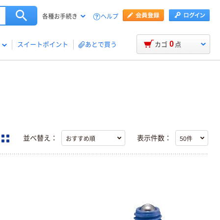
ヘルプ
各種お手続き
0
スイートポイント
あとで買う
カゴ
点
並べ替え：
表示件数：