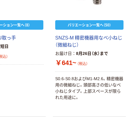
ーション一覧へ（8）
バリエーション一覧へ（50）
 U取っ手
SNZS-M 精密機器用なべ小ねじ
（微細ねじ）
最短日
お届け日
8月26日（水）まで
税込）
￥641~
（税込）
S0.6-S0.8およびM1-M2.6。精密機器
用の微細ねじ。頭部高さの低いなべ
小ねじタイプ。上部スペースが限ら
れた用途に。