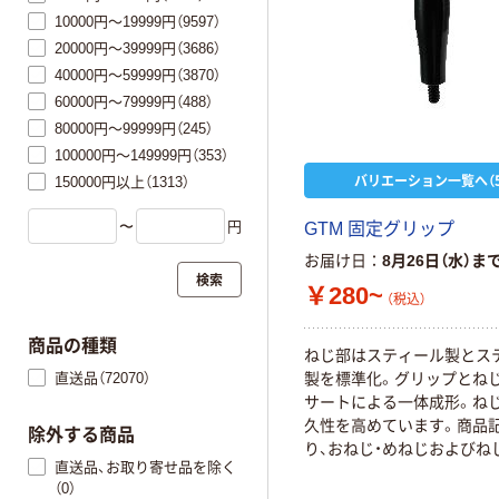
10000円～19999円（9597）
20000円～39999円（3686）
40000円～59999円（3870）
60000円～79999円（488）
80000円～99999円（245）
100000円～149999円（353）
バリエーション一覧へ（5
150000円以上（1313）
〜
円
GTM 固定グリップ
お届け日
8月26日（水）ま
検索
￥280~
（税込）
商品の種類
ねじ部はスティール製とス
直送品（72070）
製を標準化。グリップとね
サートによる一体成形。ね
久性を高めています。商品
除外する商品
り、おねじ・めねじおよびね
直送品、お取り寄せ品を除く
質が選択できます。1GTM-
（0）
ねじ・スティール製GTMS-