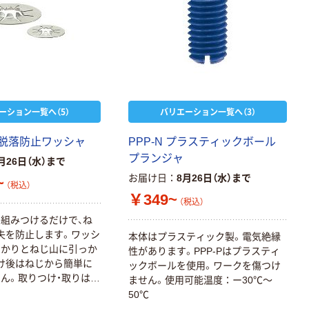
ーション一覧へ（5）
バリエーション一覧へ（3）
C 脱落防止ワッシャ
PPP-N プラスティックボール
プランジャ
月26日（水）まで
お届け日
8月26日（水）まで
~
（税込）
￥349~
（税込）
組みつけるだけで、ね
失を防止します。ワッシ
本体はプラスティック製。電気絶縁
っかりとねじ山に引っか
性があります。PPP-Pはプラスティ
け後はねじから簡単に
ックボールを使用。ワークを傷つけ
ん。取りつけ・取りはず
ません。使用可能温度：ー30℃～
保護カバーや点検用カバ
50℃
ルトに。CEマーキング