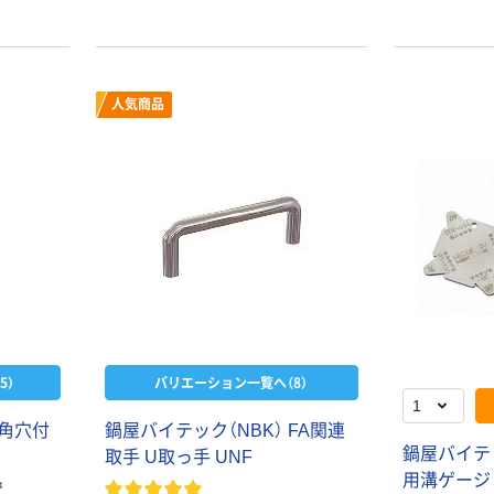
ーーめね
の対応に。
グレーと各色との美しいツートンカ
ーーめね
ラー。
人気商品
KYB ガススプリ
和気産業 WAKI
ング 取付方向自
防振ゴムA BGA
在タイプ KMF
￥118~
（税込）
￥3,050~
（税込）
人気商品
ソフトクッショ
ねじ込み式双輪
ン（角型）
キャスター（ナ
5）
バリエーション一覧へ（8）
イロン車） 自在
￥366~
（税込）
ストッパー付 _1
￥341~
（税込）
六角穴付
鍋屋バイテック（NBK） FA関連
東海キャスター
鍋屋バイテ
取手 U取っ手 UNF
東海 双輪キャス
ハイロジック 脚
用溝ゲージ V
で
ター エラストマ