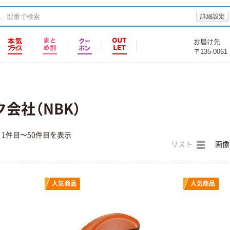
詳細設定
お届け先
〒135-0061
会社（NBK）
1件目〜50件目を表示
リスト
画像
人気商品
人気商品