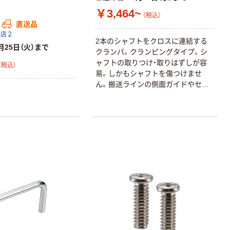
人気商品
￥3,464~
（税込）
プレート式キャ
直送品
スター TYGシリ
扱店２
ーズ （ナイロン
2本のシャフトをクロスに連結する
月25日（火）まで
車） 自在
クランパ。クランピングタイプ。シ
￥90~
（税込）
ャフトの取りつけ・取りはずしが容
（税込）
易。しかもシャフトを傷つけませ
プレート式キャ
ん。搬送ラインの側面ガイドやセン
スター TYGシリ
サの調整に便利です。軽量なアルミ
ーズ （ゴム車）
ニウム製と耐蝕性にすぐれたステン
自在ストッパー
￥340~
（税込）
レス製を標準化。丸シャフトと角シ
付
ャフトのいずれにも使用できます。
全商品に六角穴付きボルトが付属し
人気商品
ています。
鍋屋バイテック
（NBK） FA関連
取手 U取っ手
UNF
￥423~
（税込）