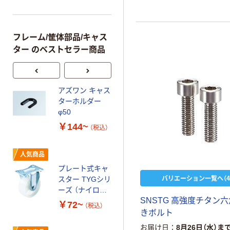
ねじ・ステンレス製GTF-ー
じ・スティール製GTFS-ー
じ・ステンレス製
フレーム/筐体部品/キャス
ター のベストセラー商品
アズワン キャス
ねじ込み式キャ
ターホルダー
スター（ナイロ
φ50
ンホイールウレ
タン車） 自在
￥144~
￥906~
（税込）
（税込）
プレート式キャ
人気商品
スター ログラン
プレート式キャ
（プレス製ウレ
バリエーション一覧へ（4
スター TYGシリ
タン車） 固定
￥1,860~
ーズ （ナイロン
（税込）
SNSTG 高強度チタン
車） 固定
￥72~
（税込）
きボルト
プレート式キャ
お届け日
8月26日（水）ま