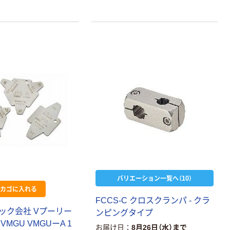
アズワン キャス
ターホルダー
φ50
￥144~
（税込）
人気商品
プレート式キャ
バリエーション一覧へ（10）
スター TYGシリ
カゴに入れる
ーズ （ナイロン
FCCS-C クロスクランパ - クラ
車） 固定
￥72~
（税込）
ック会社 Vプーリー
ンピングタイプ
MGU VMGUーA 1
お届け日
8月26日（水）まで