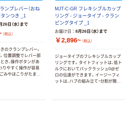
 クランプレバー（おね
MJT-C-GR フレキシブルカップ
ボタンつき _1
リング - ジョータイプ - クラン
ピングタイプ _1
月26日（水）まで
お届け日
8月26日（水）まで
~
（税込）
￥2,896~
（税込）
きのクランプレバー。
。位置調整でレバー部
ジョータイプのフレキシブルカップ
とき、操作ボタンがあ
リングです。タイトフィットは、低ト
わりやすく操作が容易
ルクにおいてバックラッシュ0@ゼ
ごみやほこりがたまり
ロの伝達ができます。イージーフィ
す。ねじ部の材質は2種
ットは、ハブの組み立て・分割が簡単
ーーースティール製
です。すぐれたフレキシビリティ。
ーーステンレス製レバー部
偏心・偏角に加え、ねじれ振動も吸収
ちにくいつや消しタイプ
します。電気絶縁性があります。抵
M3-M12の豊富なねじ
抗値：2MΩ以上。スリーブ硬度は4
種類。トルク・ミスアライメントな
ど、ご使用条件に合わせて選定して
ください。