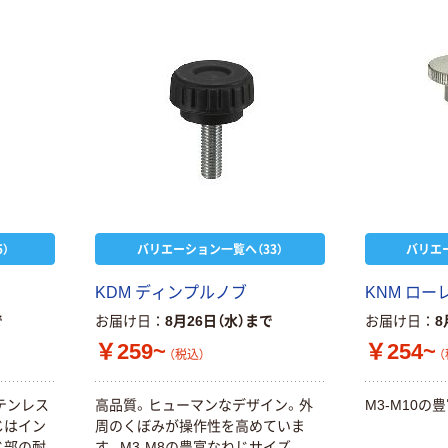
）
バリエーション一覧へ（33）
バリエ
KDM ディンプルノブ
KNM ロー
で
お届け日
8月26日（水）まで
お届け日
8
￥259~
￥254~
（税込）
（
テンレス
高品質。ヒューマンなデザイン。外
M3-M10の
じはイン
周のくぼみが操作性を高めていま
じ部の耐
す。M3-M8の豊富なねじサイズ。