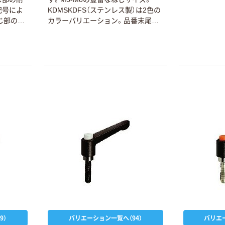
記号によ
KDMSKDFS（ステンレス製）は2色の
じ部の材
カラーバリエーション。品番末尾の
ーーーお
記号により選択できます。5末尾記号
ーーーお
BK-ーーーつや消し黒末尾記号WH-
ーーめね
ーーーつや消し白白色は医療機器な
ーーめね
どへの使用に最適です。
9）
バリエーション一覧へ（94）
バリエ