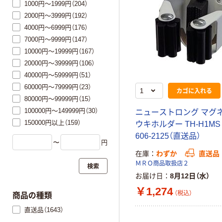
1000円～1999円（204）
2000円～3999円（192）
4000円～6999円（176）
7000円～9999円（147）
10000円～19999円（167）
20000円～39999円（106）
40000円～59999円（51）
60000円～79999円（23）
カゴに入れる
80000円～99999円（15）
100000円～149999円（30）
ニューストロング マグ
150000円以上（159）
ウキホルダー TH-H1MS
606-2125（直送品）
〜
円
在庫
わずか
直送品
ＭＲＯ商品取扱店２
検索
お届け日
8月12日（水）
￥1,274
（税込）
商品の種類
直送品（1643）