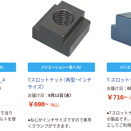
0）
バリエーション一覧へ（6）
バリエ
_4
Tスロットナット（角型・インチ
T-スロット
サイズ）
降
お届け日
8
お届け日
8月12日（水）
￥716~
（
￥698~
（税込）
ので当り
●Tスロット
ボルトを使
の製品です。
●ねじがインチサイズですので素早
工してご利用
くクランプができます。