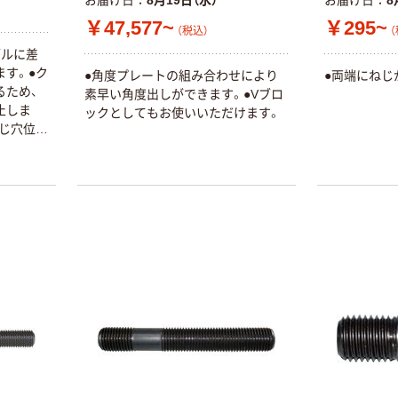
お届け日
8月19日（水）
お届け日
8
￥841~
（税込）
2989.jp+ モップ
￥47,577~
￥295~
（税込）
（
￥438~
（税込）
ブルに差
ます。●ク
●角度プレートの組み合わせにより
●両端にねじ
人気商品
るため、
素早い角度出しができます。●Vブロ
止しま
ックとしてもお使いいただけます。
山崎産業 コンド
ねじ穴位置
ル ドライワイパ
要に応じ
ー45 水切りワイ
パー 床用
￥542~
（税込）
人気商品
山崎産業 コンド
ル デイリーク
リーン DCタフ
スクイザー モッ
￥4,223
（税込）
プ絞り器 モッ
プ絞り バケ
カゴへ
ツ 1個