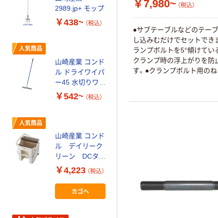
￥7,980~
グ（茶パック）メ
（税込）
2989.jp+ モップ
ンテナンス用
￥488~
（税込）
￥438~
（税込）
●サブテーブルなどのテー
し込みむだけでセットでき
人気商品
人気商品
ランプボルトを5°傾けてい
アイリスオーヤ
クランプ時の浮上がりを防
山崎産業 コンド
マ 回転モップ洗
す。●クランプボルト用の
ル ドライワイパ
浄機能付き
を3か所設けているので、必
ー45 水切りワイ
￥1,309~
変更できます。
パー 床用
￥542~
（税込）
（税込）
人気商品
人気商品
山崎産業 コンド
アズマ工業 トル
ル デイリーク
ネード丸型セッ
リーン DCタフ
ト用モップスペ
スクイザー モッ
ア TSM-SQA58
￥4,223
（税込）
￥525
（税込）
プ絞り器 モッ
1枚 7-5817-11
プ絞り バケ
カゴへ
カゴへ
ツ 1個