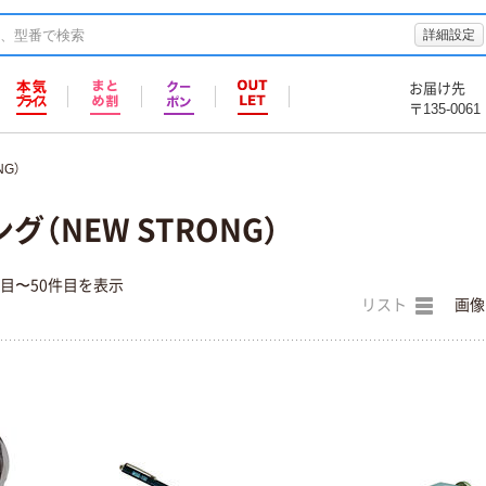
詳細設定
お届け先
〒135-0061
G）
（NEW STRONG）
件目〜50件目を表示
リスト
画像