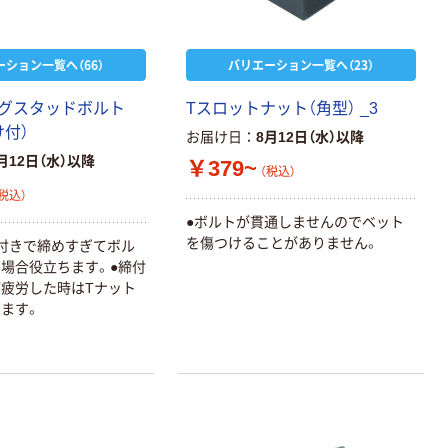
ーション一覧へ（66）
バリエーション一覧へ（23）
グスタッドボルト
Tスロットナット（角型） _3
け付）
お届け日
8月12日（水）以降
月12日（水）以降
￥379~
（税込）
税込）
●ボルトが貫通しませんのでベット
を傷つけることがありません。
付きで締めすぎてボル
場合役立ちます。●締付
疲労した時はTナット
ます。