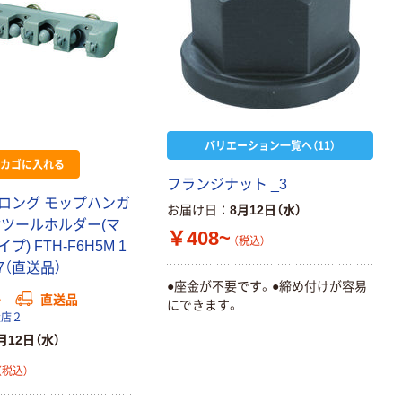
バリエーション一覧へ（11）
カゴに入れる
フランジナット _3
ロング モップハンガ
お届け日
8月12日（水）
付ツールホルダー(マ
￥408~
（税込）
) FTH-F6H5M 1
97（直送品）
●座金が不要です。●締め付けが容易
か
直送品
にできます。
扱店２
月12日（水）
（税込）