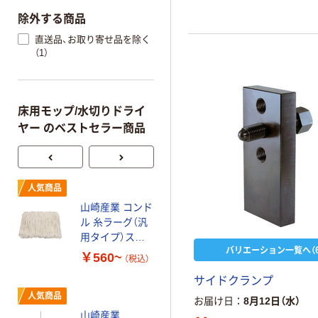
除外する商品
直送品、お取り寄せ品を除く
（1）
床用モップ/水切りドライ
ヤー のベストセラー商品
人気商品
人気商品
山崎産業 コンド
山崎産業 コンド
ル 糸ラーグ（汎
ル 糸ラーグ E-
用タイプ）スプ
8（幅240mm）
バリエーション一覧へ（6
リングモップス
260g 水拭きモ
￥560~
￥840~
（税込）
（税込）
ペア 水拭きモッ
ップ替え糸 エコ
サイドクランプ
プ替え糸
マーク商品
テラモト モップ
人気商品
お届け日
8月12日（水）
替糸 T／糸ラー
山崎産業