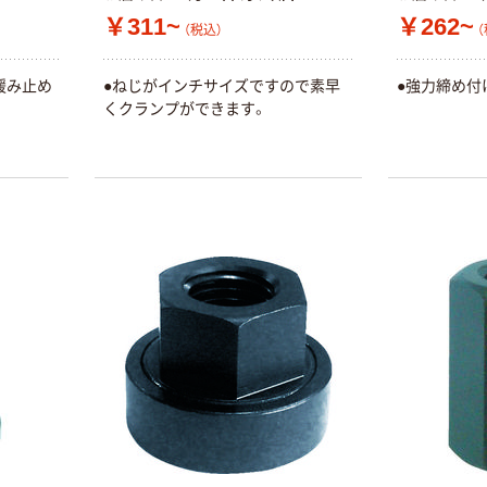
￥311~
￥262~
（税込）
（
緩み止め
●ねじがインチサイズですので素早
●強力締め付
くクランプができます。