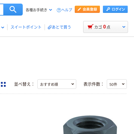
ヘルプ
各種お手続き
0
スイートポイント
あとで買う
カゴ
点
並べ替え：
表示件数：