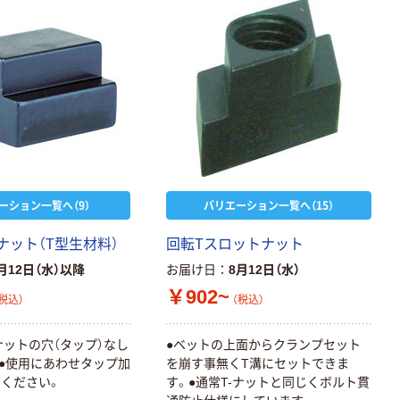
ーション一覧へ（9）
バリエーション一覧へ（15）
ナット（T型生材料）
回転Tスロットナット
月12日（水）以降
お届け日
8月12日（水）
￥902~
税込）
（税込）
ナットの穴（タップ）なし
●ベットの上面からクランプセット
●使用にあわせタップ加
を崩す事無くT溝にセットできま
ください。
す。●通常T-ナットと同じくボルト貫