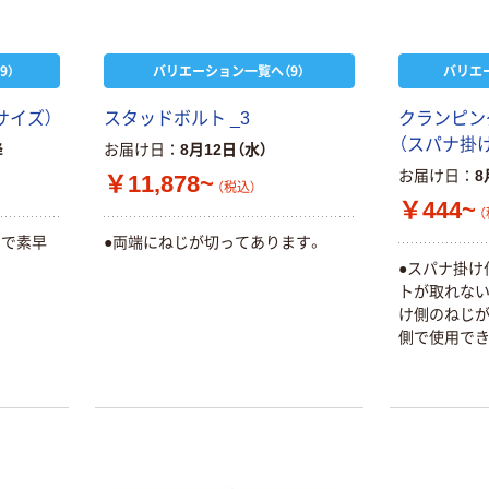
本気プライス
アズマ工業 グン
グン吸水激絞り
9）
バリエーション一覧へ（9）
バリエ
ワイパー
￥548~
（税込）
サイズ）
スタッドボルト _3
クランピン
（スパナ掛
降
お届け日
8月12日（水）
お届け日
8
￥11,878~
（税込）
￥444~
（
ので素早
●両端にねじが切ってあります。
●スパナ掛け
トが取れない
け側のねじが
側で使用でき