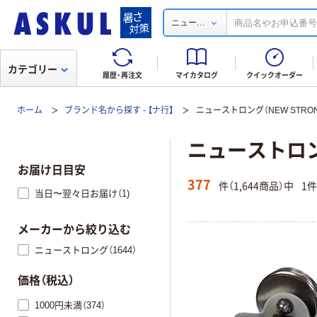
...
ニュー
カテゴリー
履歴・再注文
マイカタログ
クイックオーダー
ホーム
ブランド名から探す - 【ナ行】
ニューストロング（NEW STRON
ニューストロング
お届け日目安
377
件（1,644商品）中
1
当日〜翌々日お届け（1)
メーカーから絞り込む
ニューストロング（1644）
価格（税込）
1000円未満（374）