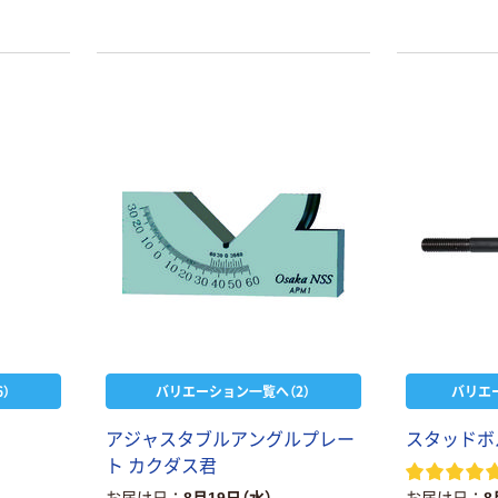
山崎産業 コンド
人気商品
ル ネオカラーモ
山崎産業 コンド
ップ スプリング
ル 糸ラーグ（汎
モップ柄 水拭き
￥991~
用タイプ）スプ
（税込）
モップ本体
）
バリエーション一覧へ（2）
バリエ
リングモップス
￥560~
（税込）
ペア 水拭きモッ
テラモト 水拭き
アジャスタブルアングルプレー
スタッドボ
プ替え糸
モップST（糸付）
人気商品
ト カクダス君
／替糸R 140g
山崎産業