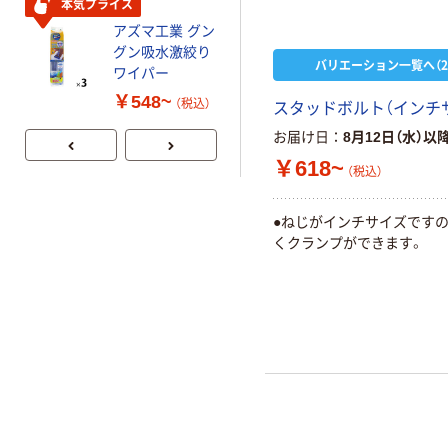
本気プライス
人気商品
アズマ工業 グン
テラモト クリ
グン吸水激絞り
ップモップE
バリエーション一覧へ（2
ワイパー
【ワンタッチモ
ップ(クリップモ
￥548~
（税込）
￥637~
スタッドボルト（インチ
（税込）
ップ)用】
お届け日
8月12日（水）以
￥618~
（税込）
●ねじがインチサイズです
くクランプができます。