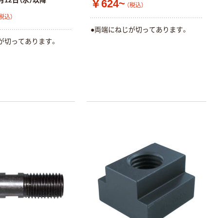
月12日（水）以降
￥624~
（税込）
税込）
●両端にねじが切ってあります。
が切ってあります。