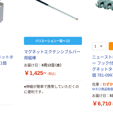
バリエーション一覧へ（2）
マグネットエクテンシブルバー
ネットホ
ニュースト
用磁棒
 1個
ー フック
お届け日
8月12日（水）
グネットタイプ
￥1,425~
（税込）
個 781-09
在庫
わず
●伸縮が簡単で携帯していただくの
ＭＲＯ商品取
に便利です。
お届け日
8
￥6,710