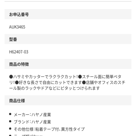
お申込番号
AUK3465
型番
H62407-03
商品の特徴
●ハサミやカッターでラクラクカット！●スチール面に簡単ペタ
リ！●好きな長さで自由にカットできます●店舗やオフィスのスチ
ール製のラックやドアなどにピタッとつけられます
商品仕様
メーカー：ハヤノ産業
ブランド：ハヤノ産業
その他仕様：粘着テープ付、異方性タイプ