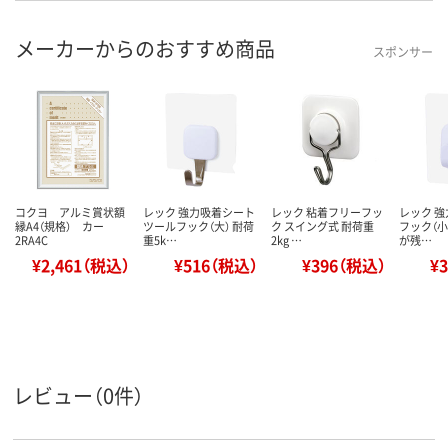
メーカーからのおすすめ商品
スポンサー
コクヨ アルミ賞状額
レック 強力吸着シート
レック 粘着フリーフッ
レック 
縁A4（規格） カー
ツールフック（大） 耐荷
ク スイング式 耐荷重
フック（小
2RA4C
重5k…
2kg …
が残…
¥2,461（税込）
¥516（税込）
¥396（税込）
¥
レビュー（0件）