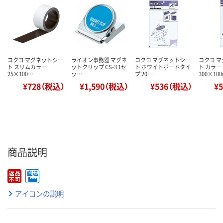
コクヨ マグネットシー
ライオン事務器 マグネ
コクヨ マグネットシー
コクヨ 
ト スリムカラー
ットクリップ CS-3 1セ
ト ホワイトボードタイ
ト カラー
25×100…
ッ…
プ 20…
300×10
¥728（税込）
¥1,590（税込）
¥536（税込）
¥
商品説明
アイコンの説明