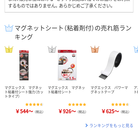
するものではありません。あらかじめご了承ください。
マグネットシート（粘着剤付）の売れ筋ラン
キング
マグエックス マグネッ
マグエックス マグネッ
マグエックス パワーマ
ア
ト粘着付シート強力（カッ
ト粘着付シート
グネットテープ
ト
トタイプ）
￥544～
￥926～
￥625～
（税込）
（税込）
（税込）
ランキングをもっと見る