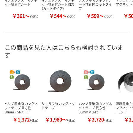
マグエックス マグネ
マグエックス マグネ
アスクル マグネットシ
マグエック
ット粘着付シート
ット粘着付シート強力
ート粘着付 カットタイ
マグネット
（カットタイプ）
プ
￥361～
￥544～
￥599～
￥5
（税込）
（税込）
（税込）
この商品を見た人はこちらも検討されていま
す
ハヤノ産業 強力マグネ
ササガワ 強力マグネッ
ハヤノ産業 強力マグネ
藤原産業 Eー
ットテープ 異方性
トテープ
ットテープ 異方性
マグネットテ
30mm×5M t…
30mm×5M t…
ー15…
￥1,372
￥1,980～
￥2,720
￥2,
（税込）
（税込）
（税込）