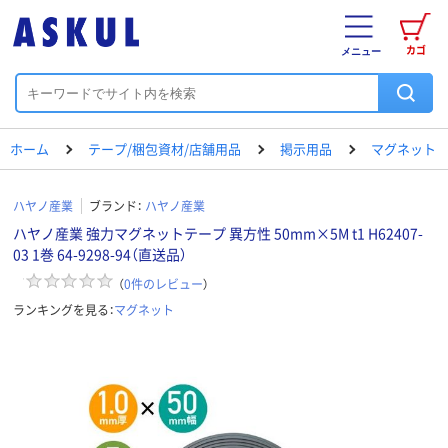
カゴ
メニュー
ホーム
テープ/梱包資材/店舗用品
掲示用品
マグネット
ハヤノ産業
ブランド：
ハヤノ産業
ハヤノ産業 強力マグネットテープ 異方性 50mm×5M t1 H62407-
03 1巻 64-9298-94（直送品）
（
0
件のレビュー
）
ランキングを見る：
マグネット