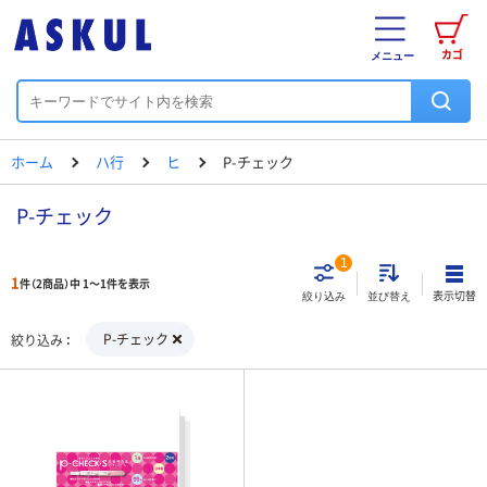
カゴ
メニュー
ホーム
ハ行
ヒ
P-チェック
P-チェック
1
1
件（2商品）中 1～1件を表示
表示切替
絞り込み
並び替え
P-チェック
絞り込み