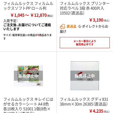
フィルムルックス フィルムル
フィルムルックス プリンター
ックスソフトPP ロール判
対応ラベル 3段 赤 400片入
10502（直送品）
￥1,045
￥12,870
￥3,190
入荷予定：
（税込）
ご注文後、お届けについてご連絡
直送品
G-ダイレクトからお
いたします
届け
サイズ・販売単位違いの商品が
4
商品ありま
す
メーカー都合により
販売停止中です
フィルムルックス キレイには
フィルムルックス グディ831
がせるカラーシート A4 8色
38mm×30m 26385（直送品）
各10枚入り 51001 1個(8色×
￥4,235
（税込）