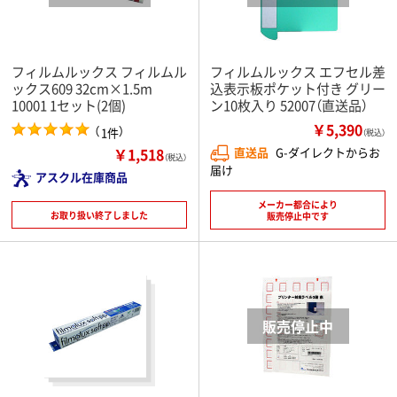
フィルムルックス フィルムル
フィルムルックス エフセル差
ックス609 32cm×1.5m
込表示板ポケット付き グリー
10001 1セット(2個)
ン10枚入り 52007（直送品）
￥5,390
（
）
1件
（税込）
￥1,518
直送品
G-ダイレクトからお
（税込）
届け
アスクル在庫商品
メーカー都合により
お取り扱い終了しました
販売停止中です