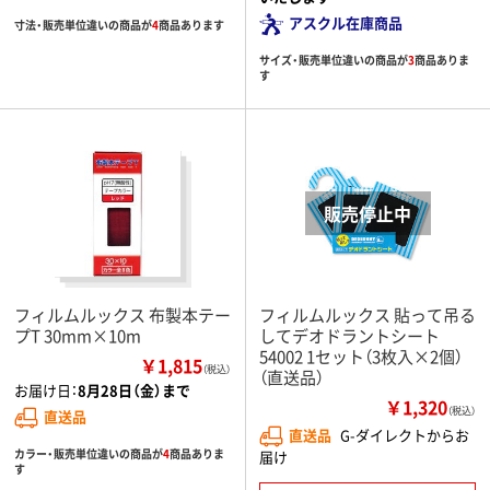
アスクル在庫商品
寸法・販売単位違いの商品が
4
商品あります
サイズ・販売単位違いの商品が
3
商品ありま
す
フィルムルックス 布製本テー
フィルムルックス 貼って吊る
プT 30mm×10m
してデオドラントシート
54002 1セット（3枚入×2個）
￥1,815
（税込）
（直送品）
お届け日：
8月28日（金）まで
￥1,320
（税込）
直送品
直送品
G-ダイレクトからお
カラー・販売単位違いの商品が
4
商品ありま
届け
す