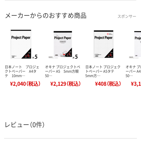
メーカーからのおすすめ商品
スポンサー
日本ノート プロジェ
オキナ プロジェクトペ
日本ノート プロジェク
オキナ 
クトペーパー A4タ
ーパー A5 5mm方眼
トペーパー A5タテ
ーパー A4
テ 10mm…
50…
5mm方…
50…
¥2,040（税込）
¥2,129（税込）
¥408（税込）
¥3,
レビュー（0件）