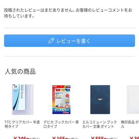
投稿されたレビューはまだありません。お客様のレビューコメントをお
待ちしています。
レビューを書く
人気の商品
TTC クリアカバー 半透
デビカ ブックカバー 厚
エルコミューン ブック
無印良品 
明タイプ
口タイプ
カバー 文庫 ポイント
ル
￥246～
￥165～
￥555～
￥3