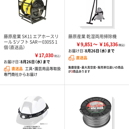
藤原産業 SK11 エアホースリ
藤原産業 乾湿両用掃除機
ール Sソフト SARー030SS 1
￥9,851
￥16,336
個（直送品）
お届け日：
8月26日（水）まで
￥17,030
（税込）
直送品
お届け日：
8月26日（水）まで
集塵容量・最大真空度・販売単位違いの商品
直送品
工具・園芸用品等取扱
が
3
商品あります
専門商社からお届け