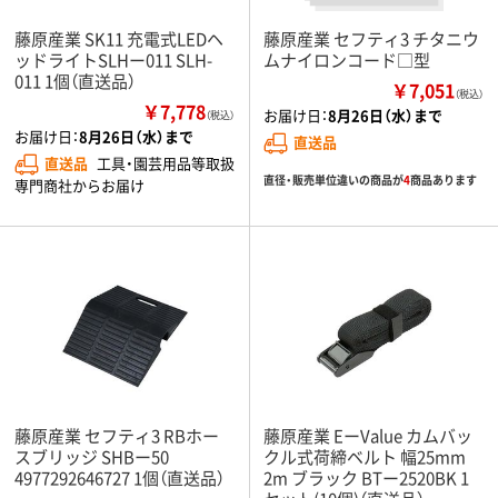
藤原産業 SK11 充電式LEDヘ
藤原産業 セフティ3 チタニウ
ッドライトSLHー011 SLH-
ムナイロンコード□型
011 1個（直送品）
￥7,051
（税込）
￥7,778
お届け日：
8月26日（水）まで
（税込）
お届け日：
8月26日（水）まで
直送品
直送品
工具・園芸用品等取扱
直径・販売単位違いの商品が
4
商品あります
専門商社からお届け
藤原産業 セフティ3 RBホー
藤原産業 EーValue カムバッ
スブリッジ SHBー50
クル式荷締ベルト 幅25mm
4977292646727 1個（直送品）
2m ブラック BTー2520BK 1