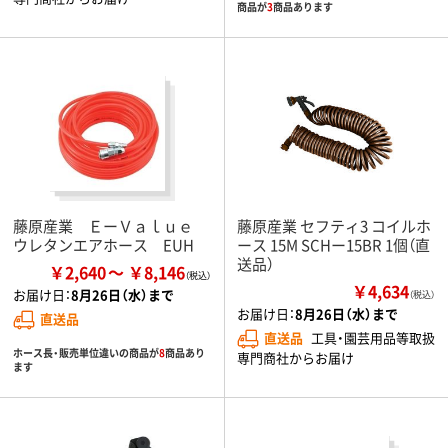
商品が
3
商品あります
藤原産業 ＥーＶａｌｕｅ
藤原産業 セフティ3 コイルホ
ウレタンエアホース EUH
ース 15M SCHー15BR 1個（直
送品）
￥2,640
￥8,146
￥4,634
お届け日：
8月26日（水）まで
（税込）
お届け日：
8月26日（水）まで
直送品
直送品
工具・園芸用品等取扱
ホース長・販売単位違いの商品が
8
商品あり
専門商社からお届け
ます