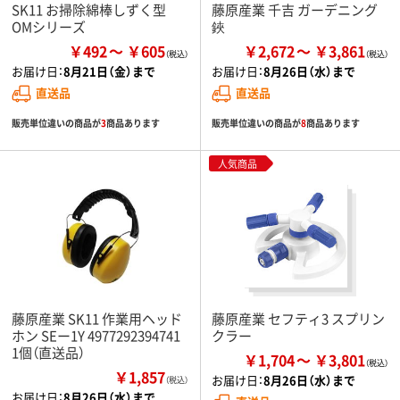
SK11 お掃除綿棒しずく型
藤原産業 千吉 ガーデニング
OMシリーズ
鋏
￥492
￥605
￥2,672
￥3,861
お届け日：
8月21日（金）まで
お届け日：
8月26日（水）まで
直送品
直送品
販売単位違いの商品が
3
商品あります
販売単位違いの商品が
8
商品あります
人気商品
藤原産業 SK11 作業用ヘッド
藤原産業 セフティ3 スプリン
ホン SEー1Y 4977292394741
クラー
1個（直送品）
￥1,704
￥3,801
￥1,857
お届け日：
8月26日（水）まで
（税込）
お届け日：
8月26日（水）まで