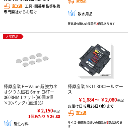
直送品
直送品
工具・園芸用品等取扱
専門商社からお届け
散水用品
販売単位違いの商品が
2
商品あります
人気商品
藤原産業 EーValue 超強力ネ
藤原産業 SK11 3Dロールケー
オジウム磁石 6mm EMTー
ス
0608NM 1セット(80個:8個
￥1,684
￥2,080
×10パック)（直送品）
お届け日：
8月26日（水）まで
￥2,150
（税込）
直送品
1個あたり ￥26.88
サイズ・販売単位違いの商品が
2
商品ありま
磁性材料
す