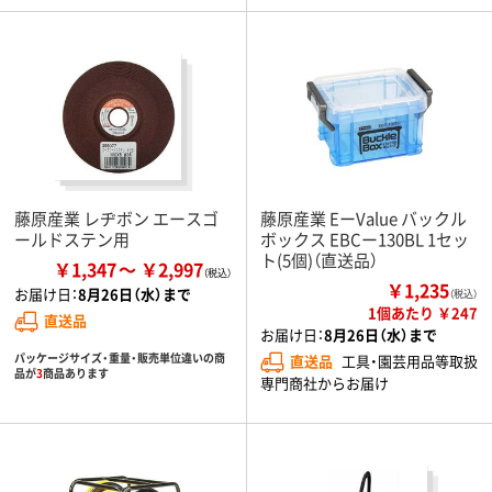
藤原産業 レヂボン エースゴ
藤原産業 EーValue バックル
ールドステン用
ボックス EBCー130BL 1セッ
ト(5個)（直送品）
￥1,347
￥2,997
￥1,235
お届け日：
8月26日（水）まで
（税込）
1個あたり ￥247
直送品
お届け日：
8月26日（水）まで
パッケージサイズ・重量・販売単位違いの商
直送品
工具・園芸用品等取扱
品が
3
商品あります
専門商社からお届け