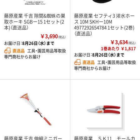
藤原産業 千吉 隙間&蜘蛛の巣
藤原産業 セフティ3 灌水ホー
取ホーキ SGBー15 1セット(2
ス 10M SKHー10M
本)（直送品）
4977292654784 1セット(2巻)
（直送品）
￥3,690
（税込）
￥3,634
お届け日：
8月26日（水）まで
（税込）
1巻あたり ￥1,817
直送品
工具・園芸用品等取扱
お届け日：
8月26日（水）まで
専門商社からお届け
直送品
工具・園芸用品等取扱
専門商社からお届け
藤原産業 千吉 伸縮ミニガー
藤原産業 ＳＫ11 モールカ