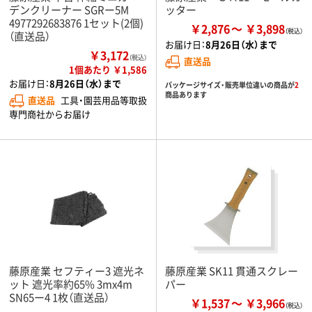
デンクリーナー SGRー5M
ッター
4977292683876 1セット(2個)
￥2,876
￥3,898
（直送品）
お届け日：
8月26日（水）まで
￥3,172
（税込）
直送品
1個あたり ￥1,586
お届け日：
8月26日（水）まで
パッケージサイズ・販売単位違いの商品が
2
商品あります
直送品
工具・園芸用品等取扱
専門商社からお届け
藤原産業 セフティー3 遮光ネ
藤原産業 SK11 貫通スクレー
ット 遮光率約65% 3mx4m
パー
SN65ー4 1枚（直送品）
￥1,537
￥3,966