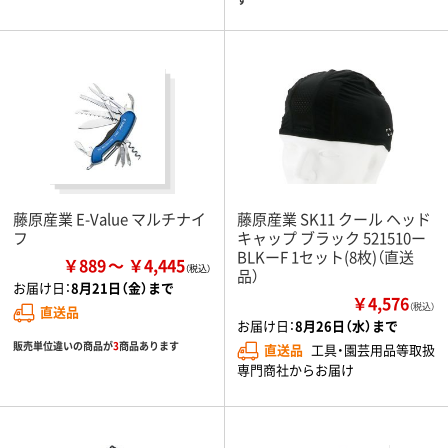
藤原産業 E-Value マルチナイ
藤原産業 SK11 クール ヘッド
フ
キャップ ブラック 521510ー
BLKーF 1セット(8枚)（直送
￥889
￥4,445
品）
お届け日：
8月21日（金）まで
￥4,576
（税込）
直送品
お届け日：
8月26日（水）まで
販売単位違いの商品が
3
商品あります
直送品
工具・園芸用品等取扱
専門商社からお届け