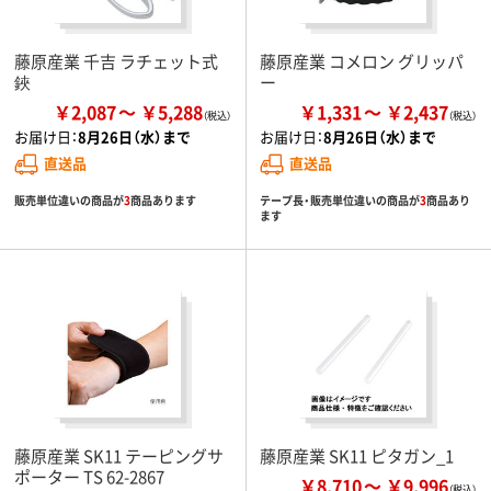
藤原産業 千吉 ラチェット式
藤原産業 コメロン グリッパ
鋏
ー
￥2,087
￥5,288
￥1,331
￥2,437
お届け日：
8月26日（水）まで
お届け日：
8月26日（水）まで
直送品
直送品
販売単位違いの商品が
3
商品あります
テープ長・販売単位違いの商品が
3
商品あり
ます
藤原産業 SK11 テーピングサ
藤原産業 SK11 ピタガン_1
ポーター TS 62-2867
￥8,710
￥9,996