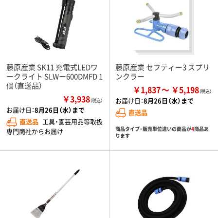
藤原産業 SK11 充電式LEDワ
藤原産業 セフティー3 スプリ
ークライト SLWー600DMFD 1
ンクラー
個（直送品）
￥1,837
￥5,198
￥3,938
お届け日：
8月26日（水）まで
（税込）
お届け日：
8月26日（水）まで
直送品
直送品
工具・園芸用品等取扱
商品タイプ・販売単位違いの商品が
4
商品あ
専門商社からお届け
ります