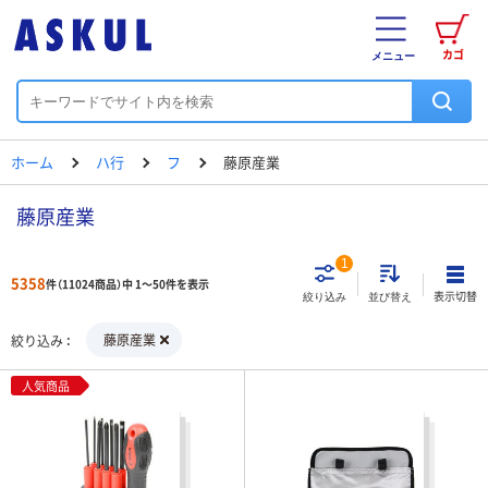
カゴ
メニュー
ホーム
ハ行
フ
藤原産業
藤原産業
1
5358
件（11024商品）中 1～50件を表示
表示切替
絞り込み
並び替え
藤原産業
絞り込み
人気商品