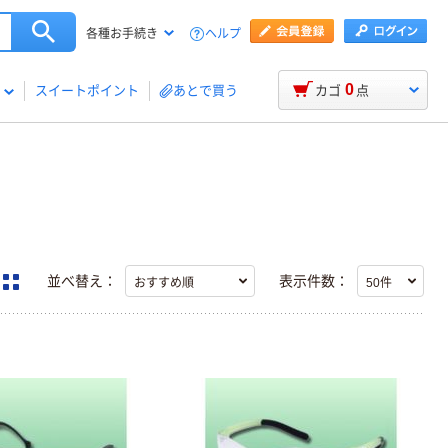
ヘルプ
各種お手続き
0
スイートポイント
あとで買う
カゴ
点
並べ替え：
表示件数：