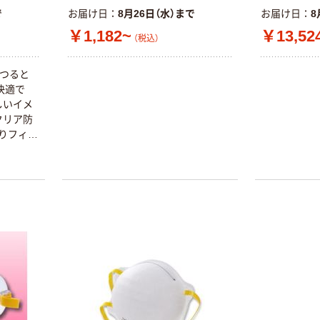
個単位 67670 ク
￥11,060
で
お届け日
8月26日（水）まで
お届け日
8
リーンガード
（税込）
￥1,182~
￥13,52
V20エンビジョ
（税込）
ンPRO 1セット
カゴへ
(5PC)（直送品）
いつると
快適で
トラスコ中山
しいイメ
TRUSCO セー
クリア防
フティゴーグル
りフィッ
(密閉タイプ)
￥763~
（税込）
ません。