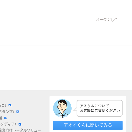
ページ：
1
／
1
ハコ）
スタンプ）
場
bメディア）
アオイくんに聞いてみる
企業向けトータルソリュー