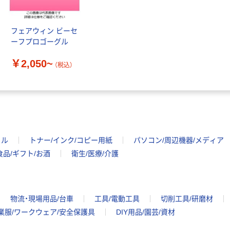
フェアウィン ビーセ
ーフプロゴーグル
￥2,050~
（税込）
イル
トナー/インク/コピー用紙
パソコン/周辺機器/メディア
食品/ギフト/お酒
衛生/医療/介護
物流・現場用品/台車
工具/電動工具
切削工具/研磨材
業服/ワークウェア/安全保護具
DIY用品/園芸/資材