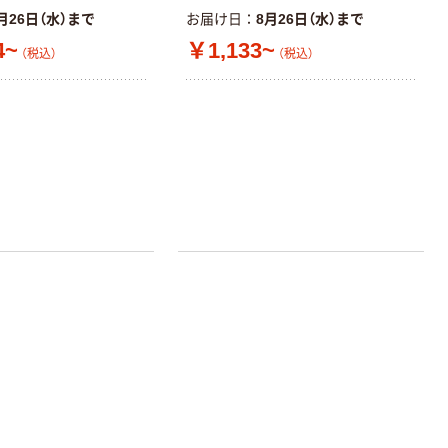
TRUSCO 保護
月26日（水）まで
お届け日
8月26日（水）まで
メガネ・ゴーグ
4~
￥1,133~
（税込）
（税込）
ル メガネ併用
￥348~
（税込）
一眼型セーフテ
ィグラス レンズ
ミドリ安全 保護
透明 364-6343
めがね MPー
960 AF 防曇コ
ート
￥1,045
（税込）
4012100611 1
個（直送品）
カゴへ
山本光学
YAMAMOTO セ
ーフティゴーグ
ル(マニュアルベ
￥4,452
（税込）
ンチレーション)
YG-1100 PAF 1
カゴへ
個 699-0532（直
送品）