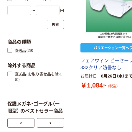
〜
円
検索
商品の種類
バリエーション一覧へ（2
直送品（29）
フェアウィン ビーセー
除外する商品
332クリア防曇なし
直送品、お取り寄せ品を除く
お届け日
8月26日（水）ま
（0）
￥1,084~
（税込）
保護メガネ・ゴーグル（一
眼型） のベストセラー商品