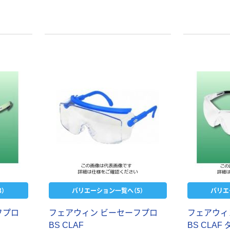
ミドリ安全 めが
スリーエム ジャ
ね
パン 3M セキュ
アフィット クリ
￥2,200~
アレンズ保護め
￥1,335~
（税込）
がね／グレーレ
（税込）
ンズ保護めがね
山本光学 保護眼
鏡一眼型 LF-
アズワン 防曇・
301
防傷保護メガネ
4-5143-01 1個
￥1,626~
（直送品）
￥1,777
（税込）
（税込）
カゴへ
トラスコ中山
（TRUSCO）
TRUSCO 超軽
山本光学 JIS保
量保護めがね ク
￥1,326~
護メガネ1眼型
リアレンズ
（税込）
￥3,264~
）
バリエーション一覧へ（5）
バリエ
（税込）
日本製紙クレシ
フプロ
フェアウィン ビーセーフプロ
フェアウィ
ア プロテクガー
ド保護メガネ/1
BS CLAF
BS CLAF