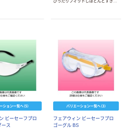
ぴったりフィットしほとんどすきま
オリジナル
を作りません。
【保護メガネ】 熱
田資材 「現場の
チカラ」セーフ
ティグラス スタ
￥328
（税込）
ンダード 曇り止
め・キズ防止加
カゴへ
工 1個 オリジナ
ル
オリジナル
【保護ゴーグル】
熱田資材 「現場
のチカラ」セー
フティゴーグル
￥383
（税込）
スタンダード 曇
り止め・キズ防
カゴへ
止加工 1個 オ
ーション一覧へ（5）
バリエーション一覧へ（3）
リジナル
ン ビーセーフプロ
フェアウィン ビーセーフプロ
本気プライス
 ダース
ゴーグル BS
トラスコ中山