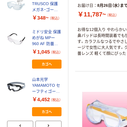
TRUSCO 保護
お届け日
8月26日（水）ま
セーフティゴー
メガネ・ゴーグ
￥11,787~
グル
（税込）
ル メガネ併用
￥348~
（税込）
一眼型セーフテ
￥1,540~
ィグラス レンズ
お得な12個入り やわらか
（税込）
ミドリ安全 保護
透明 364-6343
鼻パッドは長時間装着でも
めがね MPー
す。カラフルなつるでやさ
ハート光学 コー
960 AF 防曇コ
ージで女性に大人気です。
ルマン 偏光サン
ート
￥1,045
（税込）
曇レンズ 軽くて顔にぴった
グラス CO5020
4012100611 1
トしほとんどすきまを作り
￥2,851~
個（直送品）
カゴへ
（税込）
山本光学
YAMAMOTO セ
ーフティゴーグ
ル(マニュアルベ
￥4,452
（税込）
ンチレーション)
YG-1100 PAF 1
カゴへ
個 699-0532（直
送品）