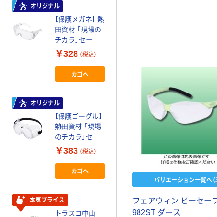
山本光学 対浮遊
オリジナル
飛来粉じん用ゴ
【保護メガネ】 熱
ーグル YGー
田資材 「現場の
5100D 104-
￥3,344
チカラ」セーフ
（税込）
22008 1個（直送
ティグラス スタ
￥328
品）
（税込）
カゴへ
ンダード 曇り止
め・キズ防止加
カゴへ
工 1個 オリジナ
スリーエム ジャ
ル
パン 3M 保護ゴ
オリジナル
グル334AF
【保護ゴーグル】
￥1,232~
熱田資材 「現場
（税込）
のチカラ」セー
フティゴーグル
￥383
山本光学 一眼型
（税込）
スタンダード 曇
メガネ併用 保護
り止め・キズ防
カゴへ
めがね
止加工 1個 オ
バリエーション一覧へ（3
NO338ME
￥1,147
（税込）
リジナル
フェアウィン ビーセー
本気プライス
カゴへ
982ST ダース
トラスコ中山