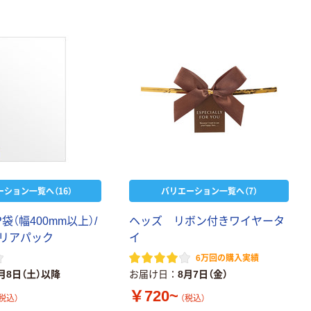
￥126~
（税込）
本気プライス
ティッシュペー
パー ボックス
150組 5箱入 ア
スクル スマート
￥328~
（税込）
コンパクト ビ
ビッド PEFC認
証
本気プライス
ペーパータオル
中判 再生紙
ーション一覧へ（16）
バリエーション一覧へ（7）
100％ 200枚
FSC認証 シング
￥149~
（税込）
袋（幅400mm以上）/
ヘッズ リボン付きワイヤータ
ル 大王製紙共同
企画 オリジナル
リアパック
イ
6万回の購入実績
月8日（土）以降
お届け日
8月7日（金）
￥720~
税込）
（税込）