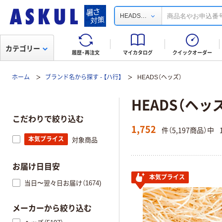
...
HEADS
カテゴリー
履歴・再注文
マイカタログ
クイックオーダー
ホーム
ブランド名から探す - 【ハ行】
HEADS（ヘッズ）
HEADS（ヘッ
こだわりで絞り込む
1,752
件（5,197商品）中
本気プライス
対象商品
お届け日目安
本気プライス
当日〜翌々日お届け（1674)
メーカーから絞り込む