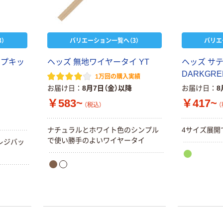
）
バリエーション一覧へ（3）
バリエ
ップキッ
ヘッズ 無地ワイヤータイ YT
ヘッズ サ
DARKGRE
1万回の購入実績
お届け日
8月7日（金）以降
お届け日
8
￥583~
￥417~
（税込）
（
ナチュラルとホワイト色のシンプル
4サイズ展開
で使い勝手のよいワイヤータイ
レジバッ