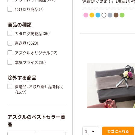
保管ができます。【用途】小
子の梱包・緩衝や装飾に。【
わけあり商品（7）
500g【外寸法】縦150×横20
650mm【材質】紙
商品の種類
カタログ掲載品（36）
直送品（3520）
アスクルオリジナル（12）
本気プライス（18）
除外する商品
直送品、お取り寄せ品を除く
（1677）
アスクルのベストセラー商
品
カゴに入れる