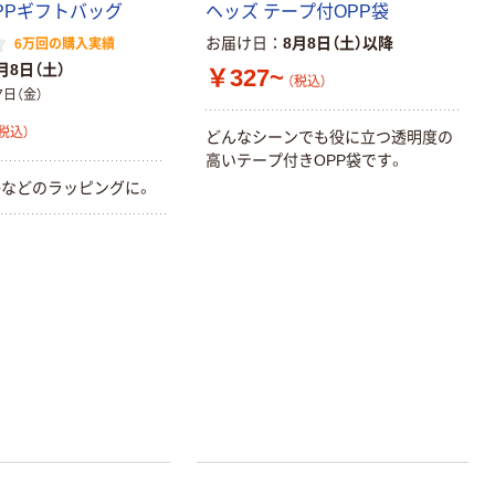
PPギフトバッグ
ヘッズ テープ付OPP袋
お届け日
8月8日（土）以降
6万回の購入実績
本気プライス
オリジナル
月8日（土）
￥327~
（税込）
アスクル トイ
コピー用紙 ア
7日（金）
レのおそうじシ
スクル マルチ
ート 大王製紙
ペーパー スーパ
税込）
どんなシーンでも役に立つ透明度の
共同企画 トイ
ーホワイト+
￥330~
￥149~
高いテープ付きOPP袋です。
（税込）
（税込）
レクリーナー
などのラッピングに。
トイレシート
オリジナル
本気プライス
オリジナル
【ガムテープ】ア
アスクル プラス
スクル 現場のチ
チックグローブ
カラ 厚さ
粉なし（パウダ
0.22mm 布テー
ーフリー）
￥145~
￥398~
（税込）
（税込）
プ
本気プライス
アスクル クリア
ーホルダー A4
スタンダード