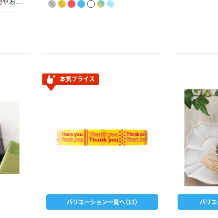
物やお菓
内容量】約
0×高さ
本気プライス
バリエーション一覧へ（11）
バリエ