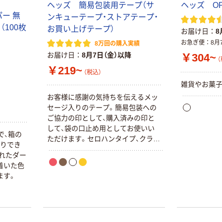
ヘッズ 簡易包装用テープ（サ
ヘッズ O
ー 無
ンキューテープ・ストアテープ・
本気プライス
オリジナル
（100枚
お買い上げテープ）
お届け日
8
蛍光オプテック
【アスクル限定】
お急ぎ便
8月
8万回の購入実績
ス1(アスクル限
ファーストレイ
お届け日
8月7日（金）以降
￥304~
定モデル) 蛍光
ト ニトリルグ
（
￥219~
ペン ゼブラ
ローブ ホワイ
￥52~
￥698~
（税込）
（税込）
（税込）
ト 粉なし（パ
雑貨やお菓子
ウダーフリー）
お客様に感謝の気持ちを伝えるメッ
本気プライス
本気プライス
セージ入りのテープ。簡易包装への
嬬恋銘水 ナチュ
ペーパータオル
ご協力の印として、購入済みの印と
ラルミネラルウ
小判・シングル
して、袋の口止め用としてお使いい
ォーター 500ml
再生紙 200枚
で、箱の
ただけます。セロハンタイプ、クラフ
キャップシール
FSC認証紙 アス
だりでき
￥1,037~
￥143~
トタイプも手で簡単に切れて使いや
（税込）
付き／2Lラベル
クルオリジナル
れたダー
（税込）
すい！
レス 10本
着いた色
本気プライス
ます。
オリジナル
ティッシュペー
スズラン 酒精綿
パー ボックス
G バルクタイプ
モカ 200組 5個
指定医薬部外品
アスクル オリジ