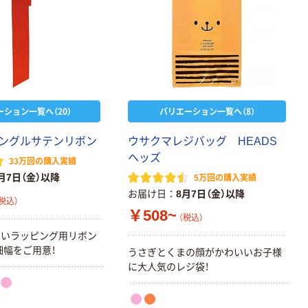
ーション一覧へ（20）
バリエーション一覧へ（8）
ングルサテンリボン
ウサクマレジバッグ HEADS
ヘッズ
33万回の購入実績
月7日（金）以降
5万回の購入実績
お届け日
8月7日（金）以降
税込）
￥508~
（税込）
しいラッピング用リボン
細幅をご用意！
うさぎとくまの顔がかわいいお子様
に大人気のレジ袋！