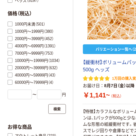
ヘッズ（5197）
価格（税込）
1000円未満（501）
1000円～1999円（380）
2000円～3999円（452）
4000円～6999円（1391）
バリエーション一覧へ（2
7000円～9999円（753）
10000円～19999円（1034）
【緩衝材】ボリュームパ
20000円～39999円（632）
500g ヘッズ
40000円～59999円（43）
1万回の購入
60000円～79999円（4）
お届け日
8月7日（金）以降
￥1,141~
〜
円
（税込）
検索
【特徴】カラフルなボリュー
ンは、1パックが500gと少
ムな形態の紙緩衝材です。
お得な商品
スでレジ回りや倉庫などで
アウトレット商品（223）