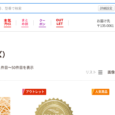
詳細設定
お届け先
〒135-0061
ズ）
1件目〜50件目を表示
リスト
画像
アウトレット
人気商品