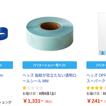
￥428~
（税込）
ナルティッシュ
￥140~
（税込）
PEFC認証
オリジナル
人気商品
【アスクル限定】
サントリー 天然
ファーストレイ
水 ミネラルウォ
ト ニトリルグ
ーター ペットボ
ローブ ブル
￥698~
（税込）
トル
ー 粉なし（パ
￥686~
（税込）
ウダーフリー）
オリジナル
本気プライス
アスクル 検査用
ファーストレイ
ディスポパンツ
ト ホワイト紙コ
）
バリエーション一覧へ（3）
バリエ
￥96~
（税込）
ップ
m
ヘッズ 指紋が目立たない透明ロ
ヘッズ OPP
￥374~
（税込）
ールシール MM
スーパーク
お届け日
8月8日（土）
お届け日
8
￥1,331~
￥241~
（税込）
（
ションが