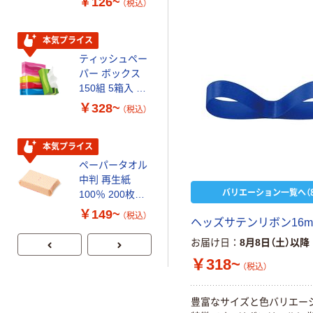
￥126~
￥458~
（税込）
（税込）
本気プライス
本気プライス
ティッシュペー
トイレットペー
パー ボックス
パー シングル
150組 5箱入 ア
120ｍ 再生紙
スクル スマート
100% 6ロール
￥328~
￥470~
（税込）
（税込）
コンパクト ビ
リサイクル100
ビッド PEFC認
芯あり FSC認
証
証
本気プライス
期間限定価格
ペーパータオル
アスクル プラ
中判 再生紙
スチックグロー
バリエーション一覧へ（8
100％ 200枚
ブ 薄手 粉な
FSC認証 シング
し（パウダーフ
￥149~
￥298~
（税込）
（税込）
ヘッズサテンリボン16m
ル 大王製紙共同
リー）
企画 オリジナル
お届け日
8月8日（土）以降
￥318~
（税込）
豊富なサイズと色バリエー