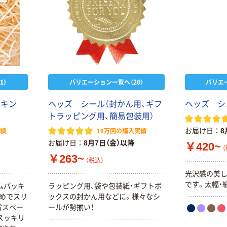
1）
バリエーション一覧へ（20）
バリエ
ッキン
ヘッズ シール（封かん用、ギフ
ヘッズ シ
トラッピング用、簡易包装用）
お届け日
8
実績
16万回の購入実績
お届け日
8月7日（金）以降
￥420~
（
￥263~
（税込）
光沢感の美
です。太幅・
ムパッキ
ラッピング用、袋や包装紙・ギフトボ
なめでスリ
ックスの封かん用などに。様々なシ
省スペー
ールが勢揃い！
スッキリ