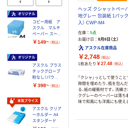
ヘッズ クシャットペーパ
オリジナル
オリジナル
地グレー 包装紙 1パック
コピー用紙 ア
コピー用紙 マ
入） CWP-M4
スクル マルチ
ルチペーパー
在庫
5点
ペーパー スーパ
スーパーエコノ
お届け日
8月8日（土）
ーホワイト+
ミー+
￥149~
￥149~
（税込）
（税込）
アスクル在庫商品
￥2,748
オリジナル
本気プライス
（税込）
￥27.48
1枚あたり
（税込）
アスクル プラス
トイレットペー
チックグローブ
パー ダブル60
粉なし（パウダ
ｍ 再生紙
「クシャ」っとして使うこと
ーフリー）
100% 6ロール
隙間を埋めたり、瓶を包ん
￥398~
￥460~
（税込）
（税込）
リサイクル100
る、紙の緩衝材です。洗練さ
芯あり FSC認
クグレーのペーパーは落ち
証
本気プライス
本気プライス
味で和風にも洋風にも使え
アスクル クリア
アスクル 耳にや
ーホルダー A4
さしい やわらか
スタンダード
いマスク