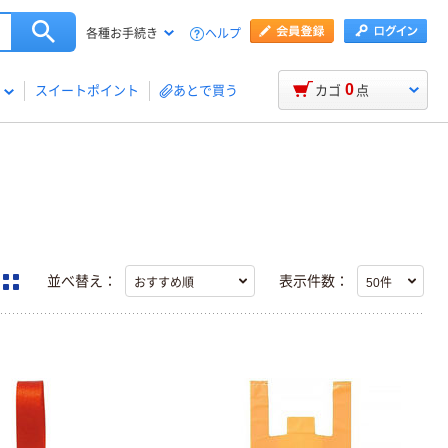
ヘルプ
各種お手続き
0
スイートポイント
あとで買う
カゴ
点
並べ替え：
表示件数：